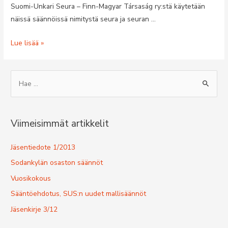
Suomi-Unkari Seura – Finn-Magyar Társaság ry:stä käytetään
näissä säännöissä nimitystä seura ja seuran …
Sääntöehdotus,
Lue lisää »
SUS:n
uudet
S
mallisäännöt
e
a
r
Viimeisimmät artikkelit
c
h
Jäsentiedote 1/2013
f
Sodankylän osaston säännöt
o
Vuosikokous
r
Sääntöehdotus, SUS:n uudet mallisäännöt
:
Jäsenkirje 3/12