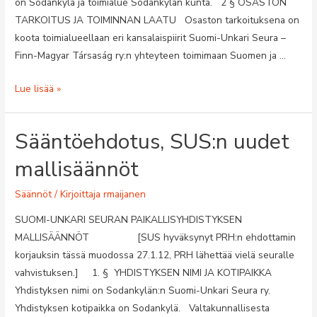
on Sodankylä ja toimialue Sodankylän kunta. 2 § OSASTON
TARKOITUS JA TOIMINNAN LAATU Osaston tarkoituksena on
koota toimialueellaan eri kansalaispiirit Suomi-Unkari Seura –
Finn-Magyar Társaság ry:n yhteyteen toimimaan Suomen ja …
Sodankylän
Lue lisää »
osaston
säännöt
Sääntöehdotus, SUS:n uudet
mallisäännöt
Säännöt
/ Kirjoittaja
rmaijanen
SUOMI-UNKARI SEURAN PAIKALLISYHDISTYKSEN
MALLISÄÄNNÖT [SUS hyväksynyt PRH:n ehdottamin
korjauksin tässä muodossa 27.1.12, PRH lähettää vielä seuralle
vahvistuksen.] 1. § YHDISTYKSEN NIMI JA KOTIPAIKKA
Yhdistyksen nimi on Sodankylän:n Suomi-Unkari Seura ry.
Yhdistyksen kotipaikka on Sodankylä. Valtakunnallisesta