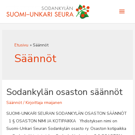
Siirry
Pääv
sisältöön
Etusivu
Säännöt
Säännöt
Sodankylän osaston säännöt
Säännöt
/ Kirjoittaja
rmaijanen
SUOMI-UNKARI SEURAN SODANKYLÄN OSASTON SÄÄNNÖT
1 § OSASTON NIMI JA KOTIPAIKKA Yhdistyksen nimi on
Suomi-Unkari Seuran Sodankylän osasto ry. Osaston kotipaikka