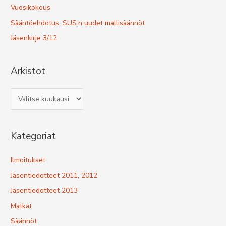
o
Vuosikokous
r
Sääntöehdotus, SUS:n uudet mallisäännöt
:
Jäsenkirje 3/12
Arkistot
A
r
k
Kategoriat
i
s
Ilmoitukset
t
Jäsentiedotteet 2011, 2012
o
t
Jäsentiedotteet 2013
Matkat
Säännöt