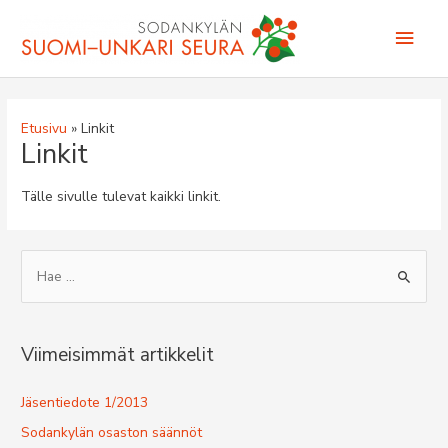
Siirry
Pääv
sisältöön
Etusivu
Linkit
Linkit
Tälle sivulle tulevat kaikki linkit.
S
e
a
r
Viimeisimmät artikkelit
c
h
Jäsentiedote 1/2013
f
Sodankylän osaston säännöt