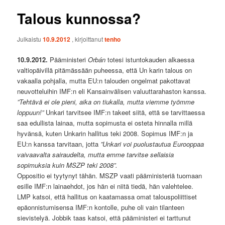
Talous kunnossa?
Julkaistu
10.9.2012
, kirjoittanut
tenho
10.9.2012.
Pääministeri
Orbán
totesi istuntokauden alkaessa
valtiopäivillä pitämässään puheessa, että Un karin talous on
vakaalla pohjalla, mutta EU:n talouden ongelmat pakottavat
neuvotteluihin IMF:n eli Kansainvälisen valuuttarahaston kanssa.
”Tehtävä ei ole pieni, aika on tiukalla, mutta viemme työmme
loppuun!”
Unkari tarvitsee IMF:n takeet siitä, että se tarvittaessa
saa edullista lainaa, mutta sopimusta ei osteta hinnalla millä
hyvänsä, kuten Unkarin hallitus teki 2008. Sopimus IMF:n ja
EU:n kanssa tarvitaan, jotta
”Unkari voi puolustautua Eurooppaa
vaivaavalta sairaudelta, mutta emme tarvitse sellaisia
sopimuksia kuin MSZP teki 2008”.
Oppositio ei tyytynyt tähän. MSZP vaati pääministeriä tuomaan
esille IMF:n lainaehdot, jos hän ei niitä tiedä, hän valehtelee.
LMP katsoi, että hallitus on kaatamassa omat talouspoliittiset
epäonnistumisensa IMF:n kontolle, puhe oli vain tilanteen
sievistelyä. Jobbik taas katsoi, että pääministeri ei tarttunut