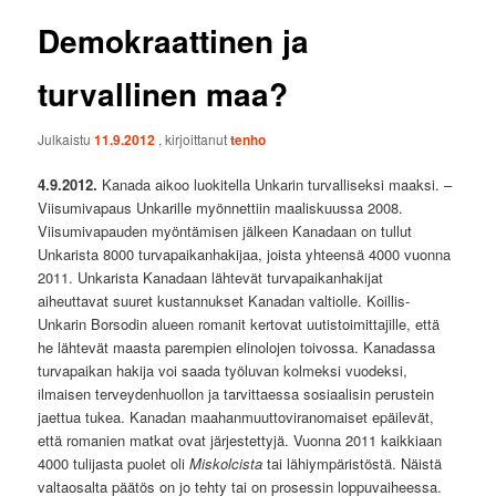
Demokraattinen ja
turvallinen maa?
Julkaistu
11.9.2012
, kirjoittanut
tenho
4.9.2012.
Kanada aikoo luokitella Unkarin turvalliseksi maaksi. –
Viisumivapaus Unkarille myönnettiin maaliskuussa 2008.
Viisumivapauden myöntämisen jälkeen Kanadaan on tullut
Unkarista 8000 turvapaikanhakijaa, joista yhteensä 4000 vuonna
2011. Unkarista Kanadaan lähtevät turvapaikanhakijat
aiheuttavat suuret kustannukset Kanadan valtiolle. Koillis-
Unkarin Borsodin alueen romanit kertovat uutistoimittajille, että
he lähtevät maasta parempien elinolojen toivossa. Kanadassa
turvapaikan hakija voi saada työluvan kolmeksi vuodeksi,
ilmaisen terveydenhuollon ja tarvittaessa sosiaalisin perustein
jaettua tukea. Kanadan maahanmuuttoviranomaiset epäilevät,
että romanien matkat ovat järjestettyjä. Vuonna 2011 kaikkiaan
4000 tulijasta puolet oli
Miskolcista
tai lähiympäristöstä. Näistä
valtaosalta päätös on jo tehty tai on prosessin loppuvaiheessa.