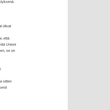
styksenä
l olivat
, että
mitä Unioni
een, se on
i
a sitten
sesti