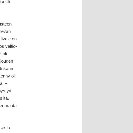
isesti
nusteen
olevan
ttivaje on
s valtio-
 oli
alouden
 Unkarin
enny oli
a. –
pystyy
siitä,
äsenmaata
isesta