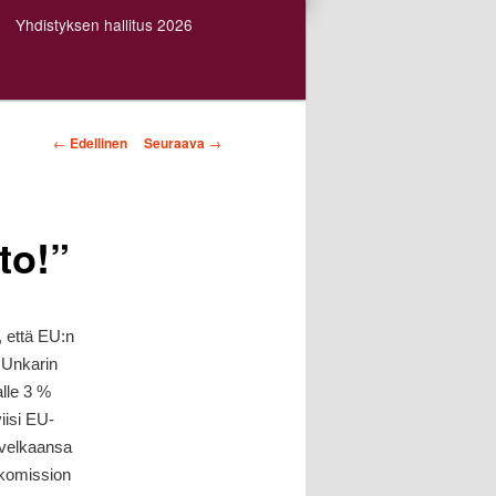
Yhdistyksen hallitus 2026
Artikkelien
←
Edellinen
Seuraava
→
selaus
to!”
, että EU:n
 Unkarin
alle 3 %
iisi EU-
nvelkaansa
 komission