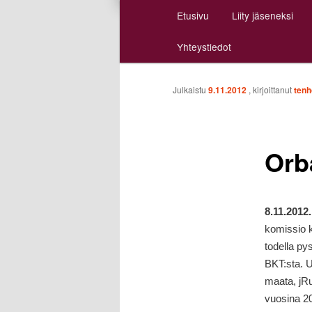
Päävalikko
Etusivu
Liity jäseneksi
Siirry
Siirry
Yhteystiedot
sisältöön
toissijaiseen
sisältöön
Julkaistu
9.11.2012
, kirjoittanut
tenh
Orbá
8.11.2012
komissio k
todella py
BKT:sta. U
maata, jRu
vuosina 20