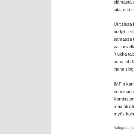
elämästä 
sitä, että
Uutisissa 
budjettilei
samassa t
valtionvel
”tiukka ta
osaa tehdä
ihana slog
IMF:n kans
komission
Komissionk
maa oli ol
myös kolme
Kategoria(t)