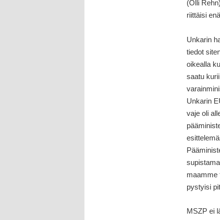
(Olli Rehn
riittäisi 
Unkarin hal
tiedot sit
oikealla ku
saatu kuri
varainmini
Unkarin EU
vaje oli a
pääministe
esittelemä
Pääministe
supistamaa
maamme ta
pystyisi p
MSZP ei lä