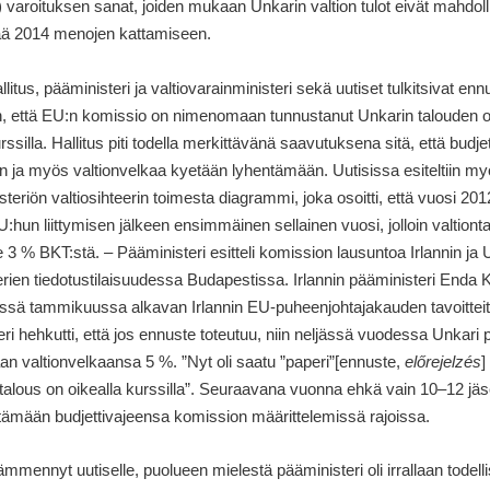
) varoituksen sanat, joiden mukaan Unkarin valtion tulot eivät mahdoll
enää 2014 menojen kattamiseen.
litus, pääministeri ja valtiovarainministeri sekä uutiset tulkitsivat en
en, että EU:n komissio on nimenomaan tunnustanut Unkarin talouden 
rssilla. Hallitus piti todella merkittävänä saavutuksena sitä, että budje
in ja myös valtionvelkaa kyetään lyhentämään. Uutisissa esiteltiin myö
steriön valtiosihteerin toimesta diagrammi, joka osoitti, että vuosi 2012
:hun liittymisen jälkeen ensimmäinen sellainen vuosi, jolloin valtiont
lle 3 % BKT:stä. – Pääministeri esitteli komission lausuntoa Irlannin ja
rien tiedotustilaisuudessa Budapestissa. Irlannin pääministeri Enda K
ssä tammikuussa alkavan Irlannin EU-puheenjohtajakauden tavoitteit
ri hehkutti, että jos ennuste toteutuu, niin neljässä vuodessa Unkari 
n valtionvelkaansa 5 %. ”Nyt oli saatu ”paperi”
[ennuste,
előrejelzés
]
lous on oikealla kurssilla”. Seuraavana vuonna ehkä vain 10–12 j
itämään budjettivajeensa komission määrittelemissä rajoissa.
mmennyt uutiselle, puolueen mielestä pääministeri oli irrallaan todell