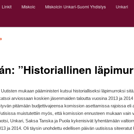
Linkit
Miskolc
Miskolcin Unkari-Suomi Yhdistys
Unkari
o
n: ”Historiallinen läpimur
.
Uutisten
mukaan pääministeri kutsui historialliseksi läpimurroksi sitä
atsoi arviossaan koskien jäsenmaiden taloutta vuosina 2013 ja 2014
styvän pitämään budjettivajeensa komission asettamissa rajoissa eli 
utisissa muistutettiin myös, että komission ennusteen mukaan vain v
otsi, Unkari, Saksa Tanska ja Puola kykenisivät lyhentämään valtio
13 ja 2014. Oli täysin unohdettu edellisen päivän uutisissa siteeratut