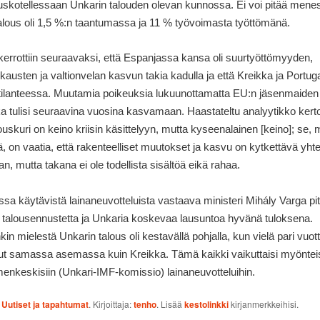
uskotellessaan Unkarin talouden olevan kunnossa. Ei voi pitää mene
 talous oli 1,5 %:n taantumassa ja 11 % työvoimasta työttömänä.
kerrottiin seuraavaksi, että Espanjassa kansa oli suurtyöttömyyden,
kkausten ja valtionvelan kasvun takia kadulla ja että Kreikka ja Portuga
ilanteessa. Muutamia poikeuksia lukuunottamatta EU:n jäsenmaiden
ka tulisi seuraavina vuosina kasvamaan. Haastateltu analyytikko kertoi
louskuri on keino kriisin käsittelyyn, mutta kyseenalainen
[
keino
]
; se, 
, on vaatia, että rakenteelliset muutokset ja kasvu on kytkettävä yht
an, mutta takana ei ole todellista sisältöä eikä rahaa.
sa käytävistä lainaneuvotteluista vastaava ministeri Mihály Varga pit
 talousennustetta ja Unkaria koskevaa lausuntoa hyvänä tuloksena.
in mielestä Unkarin talous oli kestavällä pohjalla, kun vielä pari vuott
lut samassa asemassa kuin Kreikka. Tämä kaikki vaikuttaisi myöntei
nkeskisiin (Unkari-IMF-komissio) lainaneuvotteluihin.
:
Uutiset ja tapahtumat
. Kirjoittaja:
tenho
. Lisää
kestolinkki
kirjanmerkkeihisi.