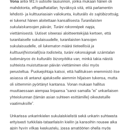
Vona
antoi M1:n uutisille lausunnon, jonka mukaan hänen oli
mahdotonta,
elfogadhatatlan,
hyväksyä sitä, että parlamentin
lehdistö- ja kulttuuriasiain valiokunta,
kulturális és sajtóbizottság,
ei tukenut hänen aloitettaan kansallisesta
Turanilaisten
sukulaiskansojen päivän, Turáni rokonnépek napja,
viettämisestä. Uutiset siteerasi aloitteentekijää kertoen, että
turanilaiselle sukulaisuudelle, turanilaisten kansojen
sukulaisuudelle,
oli lukematon määrä tieteellisiä ja
kulttuuri(historialli)sia todisteita, turáni rokonságnak számtalan
tudományos és kulturális bizonyitéka van,
minkä takia näistä
suhteista muistuttavan päivän viettäminen olisi myös
perusteltua. Puoluejohtaja katsoi, että hallituksen enemmistö itse
asiassa oli antanut ajatukselle aiemmin hiljaisen tukensa, mutta
oli sittemmin pyörtänyt kantansa. Vonan mukaan hallitus
muuttaessaan aiempaa linjaansa ”sanoi samalla ”ei” unkarilaisen
yhteiskunnan (tämän asian suhteen esittämille) oikeutetuille
vaatimuksille”.
Unkarissa unkarinkielen sukulaiskielistä sekä unkarin suhteesta
erityisesti turkkilais-tataarilaisiin kieliin ja kansoihin nousee aika
ajoin hyvin vilkas keskustelu, jossa amatöörien ohella myös