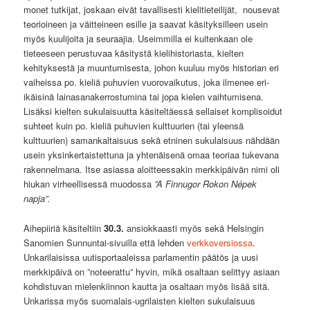
monet tutkijat, joskaan eivät tavallisesti kielitieteilijät, nousevat
teorioineen ja väitteineen esille ja saavat käsityksilleen usein
myös kuulijoita ja seuraajia. Useimmilla ei kuitenkaan ole
tieteeseen perustuvaa käsitystä kielihistoriasta, kielten
kehityksestä ja muuntumisesta, johon kuuluu myös historian eri
vaiheissa po. kieliä puhuvien vuorovaikutus, joka ilmenee eri-
ikäisinä lainasanakerrostumina tai jopa kielen vaihtumisena.
Lisäksi kielten sukulaisuutta käsiteltäessä sellaiset komplisoidut
suhteet kuin po. kieliä puhuvien kulttuurien (tai yleensä
kulttuurien) samankaltaisuus sekä etninen sukulaisuus nähdään
usein yksinkertaistettuna ja yhtenäisenä omaa teoriaa tukevana
rakennelmana. Itse asiassa aloitteessakin merkkipäivän nimi oli
hiukan virheellisessä muodossa
”A Finnugor Rokon Népek
napja”.
Aihepiiriä käsiteltiin
30.3.
ansiokkaasti myös sekä Helsingin
Sanomien Sunnuntai-sivuilla että lehden
verkkoversiossa
.
Unkarilaisissa uutisportaaleissa parlamentin päätös ja uusi
merkkipäivä on ”noteerattu” hyvin, mikä osaltaan selittyy asiaan
kohdistuvan mielenkiinnon kautta ja osaltaan myös lisää sitä.
Unkarissa myös suomalais-ugrilaisten kielten sukulaisuus