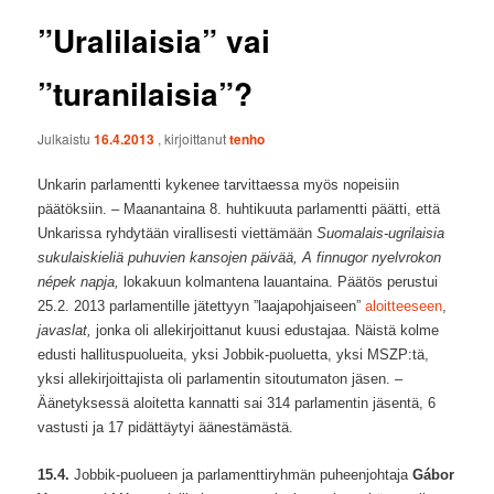
”Uralilaisia” vai
”turanilaisia”?
Julkaistu
16.4.2013
, kirjoittanut
tenho
Unkarin parlamentti kykenee tarvittaessa myös nopeisiin
päätöksiin. – Maanantaina 8. huhtikuuta parlamentti päätti, että
Unkarissa ryhdytään virallisesti viettämään
Suomalais-ugrilaisia
sukulaiskieliä puhuvien kansojen päivää, A finnugor nyelvrokon
népek napja,
lokakuun kolmantena lauantaina. Päätös perustui
25.2. 2013 parlamentille jätettyyn ”laajapohjaiseen”
aloitteeseen
,
javaslat,
jonka oli allekirjoittanut kuusi edustajaa. Näistä kolme
edusti hallituspuolueita, yksi Jobbik-puoluetta, yksi MSZP:tä,
yksi allekirjoittajista oli parlamentin sitoutumaton jäsen. –
Äänetyksessä aloitetta kannatti sai 314 parlamentin jäsentä, 6
vastusti ja 17 pidättäytyi äänestämästä.
15.4.
Jobbik-puolueen ja parlamenttiryhmän puheenjohtaja
Gábor