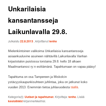
Unkarilaisia
kansantansseja
Laikunlavalla 29.8.
Julkaistu
22.8.2013
, kirjoittanut
tenho
Mielenkiintoinen valikoima Unkarilaisia kansantansseja
asiaankuuluvine asuineen nähtävillä Laikunlavalla Vanhan
kirjastotalon puistossa torstaina 29.8. kello 18 alkaen
Maailmantanssi ry:n esittämänä. Tapahtumaan on vapaa pääsy!
Tapahtuma on osa Tampereen ja Miskolcin
ystävyyskaupunkisuhteen juhlintaa, joka on jatkunut koko
vuoden 2013. Enemmän tietoa juhlavuodesta
täällä
.
Kategoria(t):
Uutiset ja tapahtumat
. Kirjoittaja:
tenho
. Lisää
kestolinkki
kirjanmerkkeihisi.