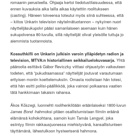
romaanin perusteella. Ohjaaja kertoi tiedotustilaisuudessa, että
ennen kuvauksia aika lailla aikaa käytettiin roolitukseen
(casting). Häneen toiveensa toteutui myös siinä suhteessa, että
– kiitos Unkarin television näytelmätuotannon – nykyinen nuori
näyttelijäsukupolvi pääsi samanlaiseen asemaan kuin hänen
sukupolvensa 80-luvulla, sillä näyttelijät olivat yleisölle tuttuja jo
aiemmista tuotannoista.
Kossuthkifli on Unkarin julkisin varoin ylläpidetyn radion ja
television, MTVA:n historiallinen seikkailuelokuvasarja.
Yhtä
pääroolia esittävä Gábor Reviczky viittasi ohjaustyön vaikeuteen
todeten, että ”pukudraamassa” näyttelijät joutuvat varautumaan
erityisen moniin koettelemuksiin. Omasta roolistaan hän totesi,
että hän esitti poliisi-päällikköä, joka vainosi poikaansa vaatien
tätä hankkimaan takaisin rahansa.
Ákos Kőszegi, luonnehti roolihenkilöään eräänlaiseksi 1800-luvun
J
ames Bond
-hahmoksi pitäen osallistumistaan filmiin eräänä
elämänsä kohokohtana, samoin kuin Tamás Lengyel, joka
esiintyy filmin rakkausjuonessa miehistyvänä, kansallistunteen
täyttämänä, lähestulkoon hysteerisenä hahmona.