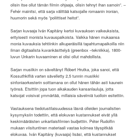
olisin itse ollut tämän filmin ohjaaja, olisin tehnyt ihan samoin”. –
Fehér mainitsi, että sarja välittää katsojalle romaanin ironian,
huumorin sekä myös ”poliittiset heitot”.
Sarjan kuvaaja Iván Kapitány kertoi kuvauksen vaikeuksista,
erityisesti monista kuvauspaikoista. Vaikka hänen mukaansa
monia kuvauksia tehtiinkin alkuperäisillä tapahtumapaikoilla niin
ilman digitaalista kuvankäsittelyä (greenbox –tekniikka), 1800-
luvun Unkarin kuvaaminen ei olisi ollut mahdollista.
Sarjan musiikin on säveltänyt Róbert Hrutka, joka sanoi, että
Kossuthkifliä varten sävelletty 2,5 tunnin musiikki
sinfoniaorkesterin soittamana on ollut hänen tähän asti kaunein
työnsä. Etsittiin jopa tuon aikakauden kansanlauluja, jotta
katsojat voisivat ymmärtää, millaisia sävelmiä tuolloin esitettiin.
Vastauksena tiedotustilaisuudessa läsnä olleiden journalistien
kysymyksiin todettiin, että elokuvan kustannukset eivät yllä
keskimääräisten unkarilaisfilmien budjettiin. Péter Rudolfin
mukaan viisituntinen materiaali vastaa kolmea täyspitkää
elokuvaa. Iván Kapitány (kuvaaja) lisäsi, että kustannukset