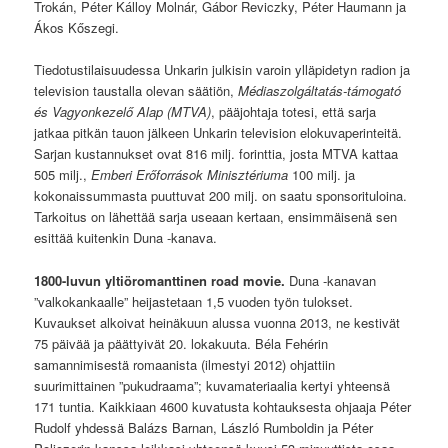
Trokán, Péter Kálloy Molnár, Gábor Reviczky, Péter Haumann ja
Ákos Kőszegi.
Tiedotustilaisuudessa Unkarin julkisin varoin ylläpidetyn radion ja
television taustalla olevan säätiön,
Médiaszolgáltatás-támogató
és Vagyonkezelő Alap (MTVA)
, pääjohtaja totesi, että sarja
jatkaa pitkän tauon jälkeen Unkarin television elokuvaperinteitä.
Sarjan kustannukset ovat 816 milj. forinttia, josta MTVA kattaa
505 milj.,
Emberi Erőforrások Minisztériuma
100 milj. ja
kokonaissummasta puuttuvat 200 milj. on saatu sponsorituloina.
Tarkoitus on lähettää sarja useaan kertaan, ensimmäisenä sen
esittää kuitenkin Duna -kanava.
1800-luvun yltiöromanttinen road movie.
Duna -kanavan
”valkokankaalle” heijastetaan 1,5 vuoden työn tulokset.
Kuvaukset alkoivat heinäkuun alussa vuonna 2013, ne kestivät
75 päivää ja päättyivät 20. lokakuuta. Béla Fehérin
samannimisestä romaanista (ilmestyi 2012) ohjattiin
suurimittainen ”pukudraama”; kuvamateriaalia kertyi yhteensä
171 tuntia. Kaikkiaan 4600 kuvatusta kohtauksesta ohjaaja Péter
Rudolf yhdessä Balázs Barnan, László Rumboldin ja Péter