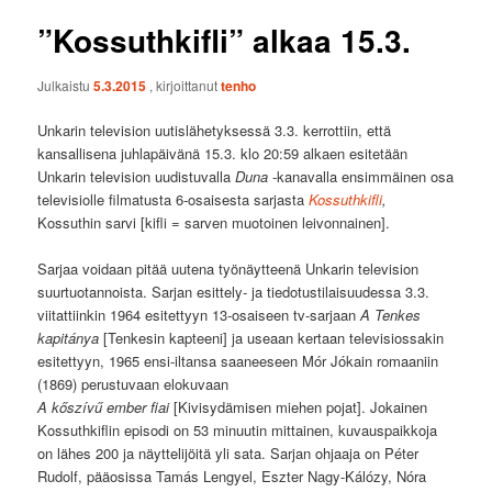
”Kossuthkifli” alkaa 15.3.
Julkaistu
5.3.2015
, kirjoittanut
tenho
Unkarin television uutislähetyksessä 3.3. kerrottiin, että
kansallisena juhlapäivänä 15.3. klo 20:59 alkaen esitetään
Unkarin television uudistuvalla
Duna
-kanavalla ensimmäinen osa
televisiolle filmatusta 6-osaisesta sarjasta
Kossuthkifli
,
Kossuthin sarvi [kifli = sarven muotoinen leivonnainen].
Sarjaa voidaan pitää uutena työnäytteenä Unkarin television
suurtuotannoista. Sarjan esittely- ja tiedotustilaisuudessa 3.3.
viitattiinkin 1964 esitettyyn 13-osaiseen tv-sarjaan
A Tenkes
kapitánya
[Tenkesin kapteeni] ja useaan kertaan televisiossakin
esitettyyn, 1965 ensi-iltansa saaneeseen Mór Jókain romaaniin
(1869) perustuvaan elokuvaan
A kőszívű ember fiai
[Kivisydämisen miehen pojat]. Jokainen
Kossuthkiflin episodi on 53 minuutin mittainen, kuvauspaikkoja
on lähes 200 ja näyttelijöitä yli sata. Sarjan ohjaaja on Péter
Rudolf, pääosissa Tamás Lengyel, Eszter Nagy-Kálózy, Nóra