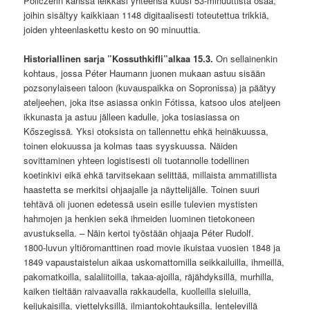
Policzerin kanssa leikkasi yhteensä kuusi 53-minuuttista osaa,
joihin sisältyy kaikkiaan 1148 digitaalisesti toteutettua trikkiä,
joiden yhteenlaskettu kesto on 90 minuuttia.
Historiallinen sarja ”Kossuthkifli”alkaa 15.3.
On sellainenkin
kohtaus, jossa Péter Haumann juonen mukaan astuu sisään
pozsonylaiseen taloon (kuvauspaikka on Sopronissa) ja päätyy
ateljeehen, joka itse asiassa onkin Fótissa, katsoo ulos ateljeen
ikkunasta ja astuu jälleen kadulle, joka tosiasiassa on
Kőszegissä. Yksi otoksista on tallennettu ehkä heinäkuussa,
toinen elokuussa ja kolmas taas syyskuussa. Näiden
sovittaminen yhteen logistisesti oli tuotannolle todellinen
koetinkivi eikä ehkä tarvitsekaan selittää, millaista ammatillista
haastetta se merkitsi ohjaajalle ja näyttelijälle. Toinen suuri
tehtävä oli juonen edetessä usein esille tulevien mystisten
hahmojen ja henkien sekä ihmeiden luominen tietokoneen
avustuksella. – Näin kertoi työstään ohjaaja Péter Rudolf.
1800-luvun yltiöromanttinen road movie ikuistaa vuosien 1848 ja
1849 vapaustaistelun aikaa uskomattomilla seikkailuilla, ihmeillä,
pakomatkoilla, salaliitoilla, takaa-ajoilla, räjähdyksillä, murhilla,
kaiken tieltään raivaavalla rakkaudella, kuolleilla sieluilla,
keijukaisilla, viettelyksillä, ilmiantokohtauksilla, lentelevillä