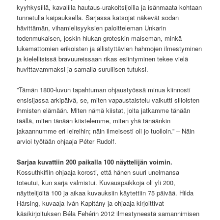
kyyhkysillä, kavalilla hautaus-urakoitsijoilla ja isänmaata kohtaan
tunnetulla kaipauksella. Sarjassa katsojat näkevät sodan
hävittämän, vihamielisyyksien paloitteleman Unkarin
todenmukaisen, joskin hiukan groteskin maiseman, minkä
lukemattomien erikoisten ja ällistyttävien hahmojen ilmestyminen
ja kielellisissä bravuureissaan rikas esiintyminen tekee vielä
huvittavammaksi ja samalla surullisen tutuksi.
”Tämän 1800-luvun tapahtuman ohjaustyössä minua kiinnosti
ensisijassa arkipäivä, se, miten vapaustaistelu vaikutti silloisten
ihmisten elämään. Miten nämä kiistat, joita jatkamme tänään
täällä, miten tänään kiistelemme, miten yhä tänäänkin
jakaannumme eri leireihin; näin ilmeisesti oli jo tuolloin.” – Näin
arvioi työtään ohjaaja Péter Rudolf.
Sarjaa kuvattiin 200 paikalla 100 näyttelijän voimin.
Kossuthkiflin ohjaaja korosti, että hänen suuri unelmansa
toteutui, kun sarja valmistui. Kuvauspaikkoja oli yli 200,
näyttelijöitä 100 ja aikaa kuvauksiin käytettiin 75 päivää. Hilda
Hársing, kuvaaja Iván Kapitány ja ohjaaja kirjoittivat
käsikirjoituksen Béla Fehérin 2012 ilmestyneestä samannimisen