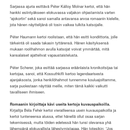
Sarjassa ajuria esittävä Péter Kálloy Molnar kertoi, että hän
hankki esiintyäkseen elokuvassa valjakon ohjastamista varten
”ajokortin” sekä sanoi samalla antavansa arvoa romaanin kielelle,
jota hänen näyttelijänä oli tosin vaikea tulkita katsojalle.
Péter Haumann kertoi roolistaan, että hän esitti kondiittoria, jolle
tärkeintä oli saada takasin tyttärensä. Hänen käsityksensä
mukaan roolihahmon avulla katsojat voivat ymmärtää, mitä
kansalaiset ajattelivat vapaustaistelusta.
Péter Scherer, joka esittää sarjassa eräänlaista kronikoitsijaa tai
kertojaa, sanoi, että Kossuthkifli kertoo legendaarisesta
ajanjaksosta, jonka henkilöhahmot tunnemme kouluajoiltamme,
sarja puolestaan näyttää meille, miten tämä kaikki vaikutti
tavalliseen ihmiseen.
Romaanin kirjoittaja kävi useita kertoja kuvauspaikoilla.
Kirjailija Béla Fehér kertoi vierailleensa usein kuvauspaikoilla ja
kertoi tunteneensa alussa, ettei hänellä ollut osaa sarjan
tekemisessä, mutta töiden edetessä hän tunsi olevansa yhä
lähempänä elokuvallista lähestymistapaa. Hän totesikin: ”Jos