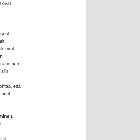
t ovat
isesti
tit
htelevat
en
 suuntaan.
siin
ohtaa, että
aneet
minen.
t
että