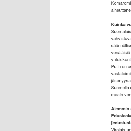
Komaromiss
aiheuttane
Kuinka vo
Suomalaise
vahvistuva
säännöllis
venäläisi
yhteiskunt
Putin on u
vastatoimii
jäsenyysas
Suomella o
maata venä
Aiemmin s
Edustaako
[edustust
Virolais-u