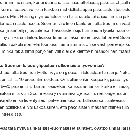
iemmin mainitsin, kertoi suurlähettläs haastattelussa, pakolaiset jaetti
 kunnat saavat valtiolta kaikkea mahdollista apua pakolaisten [asioide
seen. Mm. Helsingin ympäristöön on tullut useita tuhansia ihmisiä ja 
itämään näistä huolta. Suomen virallinen kanta on, että Suomi on vas
issä [määritellyn] osuutensa. Pakolaisten sijoittumisesta työelämään o
si hyvin vähän tietoa, lisäksi ilmaston takia monet ovat lähteneet Suo
ltion pakolaisten elantoon osoittama summa on selvästi pienempi k
inkä takia tämä pohjoinen valtio ei ole kiehtovin mahdollinen määr
ko Suomen talous ylipäätään ulkomaista työvoimaa?
ohtaa, että Suomen työttömyys on globaalin taloustaantuman ja Noki
n jäljiltä 10 prosentin luokkaa. On sellainenkin kaupunki, jossa [työ
18–20 prosenttiin. Tämän tosiseikan kanssa rinnan on korka elintaso, 
hiukan siltä kuin Suomi eläisi yli voimavarojensa. Toinen ongelma on,
sellisen kallis erityisesti palvelujen osalta. Tällaisessa tilanteessa
n politiikka ei voi uskoa siihen, että pakolaisten massamittainen tu
 intressissä.
ovat tätä nykyä unkarilais-suomalaiset suhteet, ovatko unkarilais