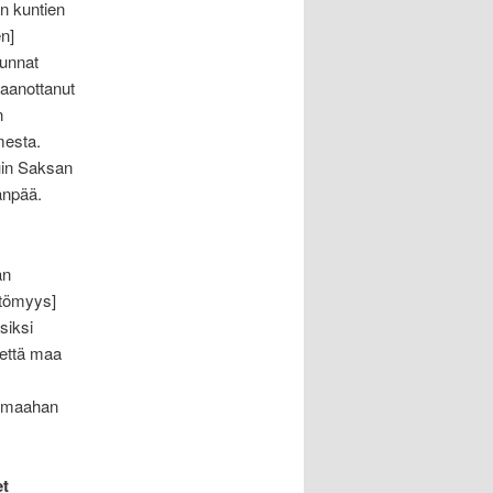
in kuntien
n]
kunnat
taanottanut
n
mesta.
uin Saksan
änpää.
an
ttömyys]
siksi
 että maa
lo maahan
et