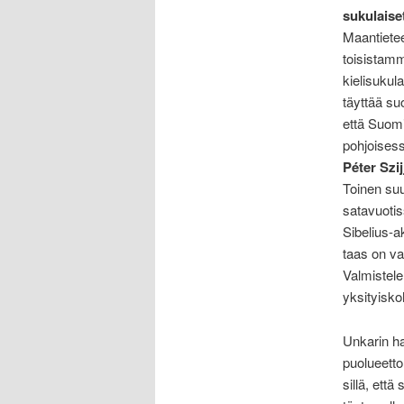
sukulaiset
Maantiete
toisistamm
kielisukul
täyttää su
että Suomi
pohjoisess
Péter Szij
Toinen su
satavuotis
Sibelius-a
taas on va
Valmistele
yksityisko
Unkarin ha
puolueetto
sillä, että