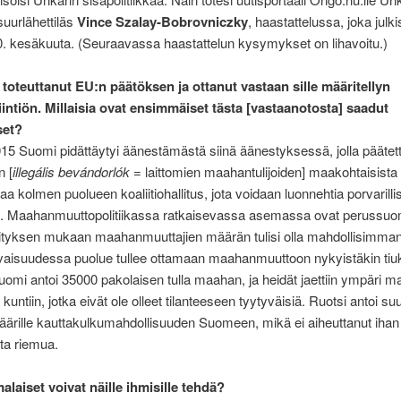
suurlähettiläs
Vince Szalay-Bobrovniczky
, haastattelussa, joka julkis
. kesäkuuta. (Seuraavassa haastattelun kysymykset on lihavoitu.)
toteuttanut EU:n päätöksen ja ottanut vastaan sille määritellyn
iintiön. Millaisia ovat ensimmäiset tästa [vastaanotosta] saadut
et?
5 Suomi pidättäytyi äänestämästä siinä äänestyksessä, jolla päätett
n [
illegális bevándorlók
= laittomien maahantulijoiden] maakohtaisista k
aa kolmen puolueen koaliitiohallitus, jota voidaan luonnehtia porvarilli
si. Maahanmuuttopolitiikassa ratkaisevassa asemassa ovat perussuo
ityksen mukaan maahanmuuttajien määrän tulisi olla mahdollisimman 
evaisuudessa puolue tullee ottamaan maahanmuuttoon nykyistäkin t
omi antoi 35000 pakolaisen tulla maahan, ja heidät jaettiin ympäri m
n kuntiin, jotka eivät ole olleet tilanteeseen tyytyväisiä. Ruotsi antoi suu
ärille kauttakulkumahdollisuuden Suomeen, mikä ei aiheuttanut ihan
ta riemua.
laiset voivat näille ihmisille tehdä?