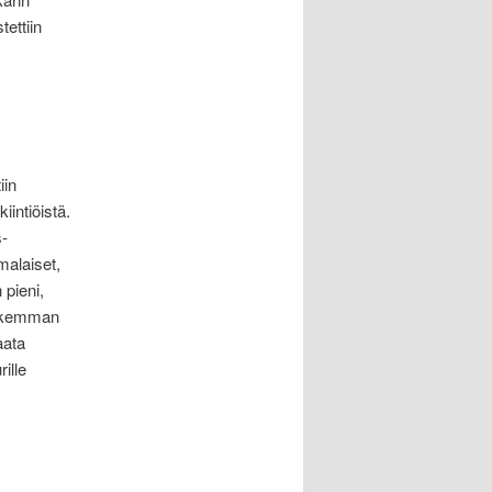
tettiin
iin
iintiöistä.
s-
malaiset,
pieni,
iukemman
aata
rille