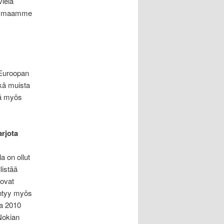
ielä
den maamme
 Euroopan
ekä muista
sä myös
arjota
a on ollut
listää
ovat
yntyy myös
na 2010
 Nokian