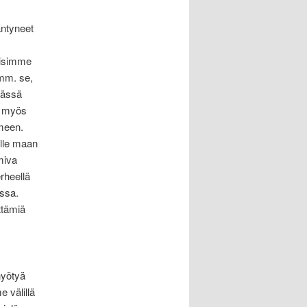
äntyneet
voisimme
 mm. se,
tässä
, myös
meen.
lle maan
miva
rheellä
essa.
ttämiä
hyötyä
e välillä