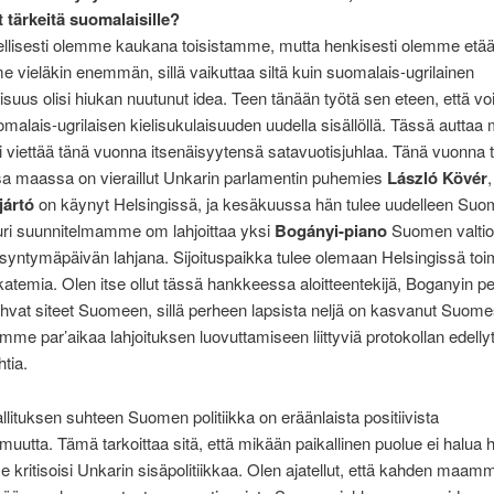
 tärkeitä suomalaisille?
ellisesti olemme kaukana toisistamme, mutta henkisesti olemme etä
e vieläkin enemmän, sillä vaikuttaa siltä kuin suomalais-ugrilainen
aisuus olisi hiukan nuutunut idea. Teen tänään työtä sen eteen, että 
omalais-ugrilaisen kielisukulaisuuden uudella sisällöllä. Tässä auttaa
 viettää tänä vuonna itsenäisyytensä satavuotisjuhlaa. Tänä vuonna 
a maassa on vieraillut Unkarin parlamentin puhemies
László Kövér
jártó
on käynyt Helsingissä, ja kesäkuussa hän tulee uudelleen Suo
uri suunnitelmamme om lahjoittaa yksi
Bogányi-piano
Suomen valtio
syntymäpäivän lahjana. Sijoituspaikka tulee olemaan Helsingissä toi
katemia. Olen itse ollut tässä hankkeessa aloitteentekijä, Boganyin pe
hvat siteet Suomeen, sillä perheen lapsista neljä on kasvanut Suom
mme par’aikaa lahjoituksen luovuttamiseen liittyviä protokollan edelly
htia.
llituksen suhteen Suomen politiikka on eräänlaista positiivista
muutta. Tämä tarkoittaa sitä, että mikään paikallinen puolue ei halua 
 se kritisoisi Unkarin sisäpolitiikkaa. Olen ajatellut, että kahden maamm