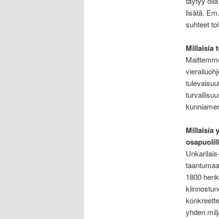
täytyy oll
lisätä. E
suhteet to
Millaisia
Maittemme 
vierailuo
tulevaisuu
turvallisu
kunniamer
Millaisia
osapuolil
Unkarilais
taantumaa.
1800 henk
kiinnostu
konkreett
yhden milj