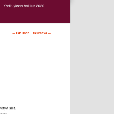
Yhdistyksen hallitus 2026
Artikkelien
←
Edellinen
Seuraava
→
selaus
ötyä sillä,
karin