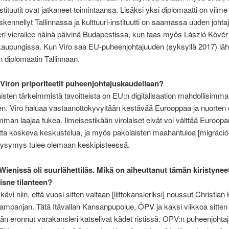
nstituutit ovat jatkaneet toimintaansa. Lisäksi yksi diplomaatti on viim
öskennellyt Tallinnassa ja kulttuuri-instituutti on saamassa uuden johta
ri vierailee näinä päivinä Budapestissa, kun taas myös László Kövér v
kaupungissa. Kun Viro saa EU-puheenjohtajuuden (syksyllä 2017) l
en diplomaatin Tallinnaan.
 Viron priporiteetit puheenjohtajuskaudellaan?
aisten tärkeimmistä tavoitteista on EU:n digitalisaation mahdollisimma
n. Viro haluaa vastaanottokyvyltään kestävää Eurooppaa ja nuorten o
man laajaa tukea. Ilmeisestikään virolaiset eivät voi välttää Euroopa
tta koskeva keskustelua, ja myös pakolaisten maahantuloa [migráció
ysymys tulee olemaan keskipisteessä.
ienissä oli suurlähettiläs. Mikä on aiheuttanut tämän kiristynee
tisne tilanteen?
kävi niin, että vuosi sitten valtaan [liittokansleriksi] noussut Christian K
ampanjan. Tätä Itävallan Kansanpupolue, ÖPV ja kaksi viikkoa sitten
än eronnut varakansleri katselivat kädet ristissä. OPV:n puheenjohta