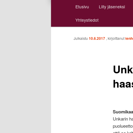
Päävalikko
Etusivu
Liity jäseneksi
Siirry
Siirry
Yhteystiedot
sisältöön
toissijaiseen
sisältöön
Julkaistu
10.6.2017
, kirjoittanut
tenh
Unk
haa
Suomikaan
Unkarin ha
puolueetto
että se kri