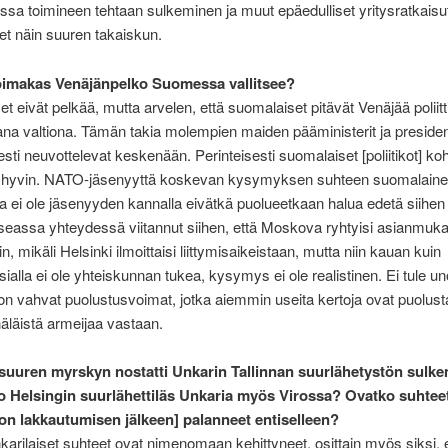
a toimineen tehtaan sulkeminen ja muut epäedulliset yritysratkaisu
et näin suuren takaiskun.
imakas Venäjänpelko Suomessa vallitsee?
t eivät pelkää, mutta arvelen, että suomalaiset pitävät Venäjää poliitt
na valtiona. Tämän takia molempien maiden pääministerit ja presiden
esti neuvottelevat keskenään. Perinteisesti suomalaiset [poliitikot] ko
ä hyvin. NATO-jäsenyyttä koskevan kysymyksen suhteen suomalain
a ei ole jäsenyyden kannalla eivätkä puolueetkaan halua edetä siihen
seassa yhteydessä viitannut siihen, että Moskova ryhtyisi asianmukai
n, mikäli Helsinki ilmoittaisi liittymisaikeistaan, mutta niin kauan kuin
ialla ei ole yhteiskunnan tukea, kysymys ei ole realistinen. Ei tule un
n vahvat puolustusvoimat, jotka aiemmin useita kertoja ovat puolust
läistä armeijaa vastaan.
uuren myrskyn nostatti Unkarin Tallinnan suurlähetystön sulke
 Helsingin suurlähettiläs Unkaria myös Virossa? Ovatko suhtee
on lakkautumisen jälkeen] palanneet entiselleen?
nkarilaiset suhteet ovat nimenomaan kehittyneet, osittain myös siksi, 