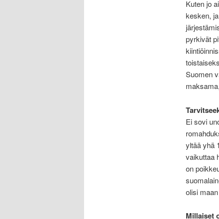
Kuten jo a
kesken, ja
järjestämi
pyrkivät p
kiintiöinn
toistaisek
Suomen va
maksama, m
Tarvitsee
Ei sovi un
romahdukse
yltää yhä 
vaikuttaa 
on poikkeuk
suomalaine
olisi maan
Millaiset 