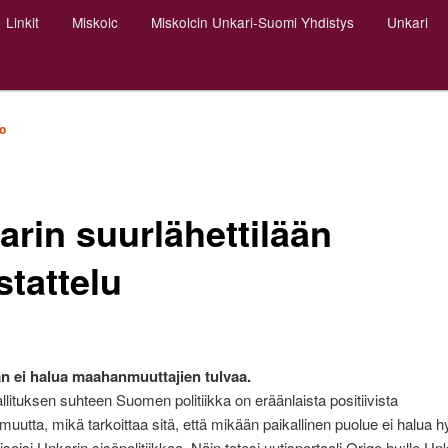
Linkit
Miskolc
Miskolcin Unkari-Suomi Yhdistys
Unkari
o
arin suurlähettilään
stattelu
 ei halua maahanmuuttajien tulvaa.
llituksen suhteen Suomen politiikka on eräänlaista positiivista
muutta, mikä tarkoittaa sitä, että mikään paikallinen puolue ei halua hy
tisoisi Unkarin sisäpolitiikkaa. Näin totesi uutisportaali Origo.hu:lle Un