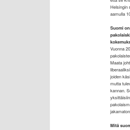
Helsingin 
aamulla 10
Suomi on 
pakolaisk
kokemuks
Vuonna 201
pakolaiste
Maata joht
liberaalik
joiden käs
mutta tul
kannan. Su
yksittäisii
pakolaismä
jakamaton
Mitä suoma