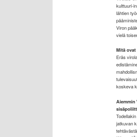
kulttuuri-i
lähtien ty
pääministe
Viron pää
vielä tois
Mitä ovat
Eräs virol
edistämine
mahdollism
tulevaisuu
koskeva k
Aiemmin W
sisäpoliit
Todellakin 
jatkuvan k
tehtävästä