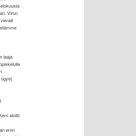
e elokuusta
jan. Viron
ieraili
ähetämme
n laaja
piskelulle
n
 ügye]
t
ern aloitti
jan eron