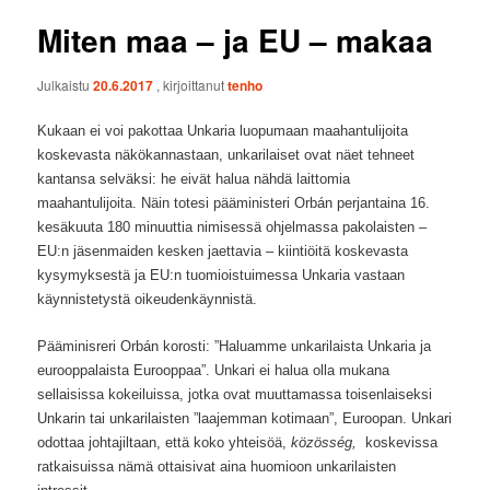
Miten maa – ja EU – makaa
Julkaistu
20.6.2017
, kirjoittanut
tenho
Kukaan ei voi pakottaa Unkaria luopumaan maahantulijoita
koskevasta näkökannastaan, unkarilaiset ovat näet tehneet
kantansa selväksi: he eivät halua nähdä laittomia
maahantulijoita. Näin totesi pääministeri Orbán perjantaina 16.
kesäkuuta 180 minuuttia nimisessä ohjelmassa pakolaisten –
EU:n jäsenmaiden kesken jaettavia – kiintiöitä koskevasta
kysymyksestä ja EU:n tuomioistuimessa Unkaria vastaan
käynnistetystä oikeudenkäynnistä.
Pääminisreri Orbán korosti: ”Haluamme unkarilaista Unkaria ja
eurooppalaista Eurooppaa”. Unkari ei halua olla mukana
sellaisissa kokeiluissa, jotka ovat muuttamassa toisenlaiseksi
Unkarin tai unkarilaisten ”laajemman kotimaan”, Euroopan. Unkari
odottaa johtajiltaan, että koko yhteisöä,
közösség,
koskevissa
ratkaisuissa nämä ottaisivat aina huomioon unkarilaisten