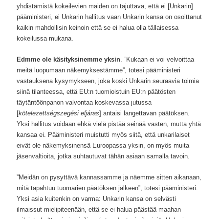
yhdistämistä kokeilevien maiden on tajuttava, että ei [Unkarin]
pääministeri, ei Unkarin hallitus vaan Unkarin kansa on osoittanut
kaikin mahdollisin keinoin että se ei halua olla tällaisessa
kokeilussa mukana.
Edmme ole käsityksinemme yksin
. ”Kukaan ei voi velvoittaa
meitä luopumaan näkemyksestämme”, totesi pääministeri
vastauksena kysymykseen, joka koski Unkarin seuraavia toimia
siinä tilanteessa, että EU:n tuomioistuin EU:n päätösten
täytäntöönpanon valvontaa koskevassa jutussa
[
kötelezettségszegési eljáras
] antaisi langettavan päätöksen.
Yksi hallitus voidaan ehkä vielä pistää seinää vasten, mutta yhtä
kansaa ei. Pääministeri muistutti myös siitä, että unkarilaiset
eivät ole näkemyksinensä Euroopassa yksin, on myös muita
jäsenvaltioita, jotka suhtautuvat tähän asiaan samalla tavoin.
”Meidän on pysyttävä kannassamme ja näemme sitten aikanaan,
mitä tapahtuu tuomarien päätöksen jälkeen”, totesi pääministeri.
Yksi asia kuitenkin on varma: Unkarin kansa on selvästi
ilmaissut mielipiteenään, että se ei halua päästää maahan