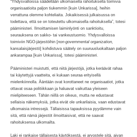
”
Yhdysvalloissa säädellään ulkomaisella rahoituksella toimivia
organisaatioita paljon tiukemmin [kuin Unkarissa], heihin
verrattuna olemme kohteliaita. Jokaikisessä julkaisussa on
todettava, että se on toteutettu ulkomaisella rahoituksella”, totesi
pääministeri. Ilmoittamisen laiminlyönti on sanktioitu,
seurauksena on sakko- tai vankeustuomio. Yhdysvalloissa
toimiviin NGO-järjestöihin [
non-governmental organization,
kansalaisjärjestö] kohdistuva säätely on suuruusluokaltaan paljon
ankarampaa [kuin Unkarissa], totesi pääministeri.
Pääministeri muistutti, että niitä järjestöjä, jotka keräävät rahaa
tai käytettyjä vaatteita, ei kukaan seuraa erityisellä
mielenkiinnolla. Ääntään ovat korottaneet ne organisaatiot, jotka
ottavat osaa politiikkaan ja haluavat vaikuttaa yleiseen
mielipiteeseen. Tähän niillä on oikeus, mutta ne edustavat
sellaisia näkemyksiä, jotka eivät ole unkarilaisia, vaan edustavat
ulkomaisia intressejä. Tällaisissa tapauksissa pyydämme vain
sitä, että nämä järjestöt ilmoittaisivat, että ne saavat
rahoituksensa ulkomailta.
Laki ei rankaise tällaisesta käytöksestä, ei arvostele sitä, aivan