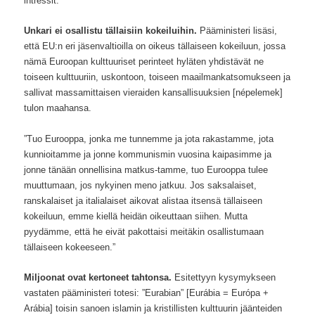
intressit.
Unkari ei osallistu tällaisiin kokeiluihin.
Pääministeri lisäsi,
että EU:n eri jäsenvaltioilla on oikeus tällaiseen kokeiluun, jossa
nämä Euroopan kulttuuriset perinteet hyläten yhdistävät ne
toiseen kulttuuriin, uskontoon, toiseen maailmankatsomukseen ja
sallivat massamittaisen vieraiden kansallisuuksien [népelemek]
tulon maahansa.
”Tuo Eurooppa, jonka me tunnemme ja jota rakastamme, jota
kunnioitamme ja jonne kommunismin vuosina kaipasimme ja
jonne tänään onnellisina matkus-tamme, tuo Eurooppa tulee
muuttumaan, jos nykyinen meno jatkuu. Jos saksalaiset,
ranskalaiset ja italialaiset aikovat alistaa itsensä tällaiseen
kokeiluun, emme kiellä heidän oikeuttaan siihen. Mutta
pyydämme, että he eivät pakottaisi meitäkin osallistumaan
tällaiseen kokeeseen.”
Miljoonat ovat kertoneet tahtonsa.
Esitettyyn kysymykseen
vastaten pääministeri totesi: ”Eurabian” [Eurábia = Európa +
Arábia] toisin sanoen islamin ja kristillisten kulttuurin jäänteiden