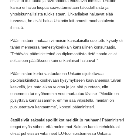
erilaista kulttuuria ja sivilisaatiota edustavia ihmisiä. Unkarin
kansa ei halua luopua saavuttamistaan taloudellisista ja
yhteiskunnallisista tuloksistaan. Unkarilaiset haluavat elää
turvassa, he eivät halua Unkariin laittomasti maahantulevia
ihmisiä.
Pääministerin mukaan viimeisin kansalaisille osoitettu kysely oli
tähän mennessä menestyksekkäin kansallinen konsultaatio.
”Tehtäväni pääministerinä on diplomaattista tietä saada asiat
sellaiseen päätökseen kuin unkarilaiset haluavat.”
Pääministeri kertoi vastauksena Unkaiin sijoitettavaa
pakolaiskiintiötä koskevaan kysymykseen kasvaneensa tulvan
keskellä, jos pato alkaa vuotaa ja jos sitä puretaan, niin
ennemmin tai myöhemmin vesi murtautuu lävitse. ”Meidän on
pysyttävä kannassamme, emme saa vilpistellä, meidän on
puolustettava kantaamme”, korosti pääministeri.
Jättäisivät saksalaispoliitikot meidät jo rauhaan!
Pääminisreri
reagoi myös siihen, että molemmat Saksan kansleriehdokkaat
olivat puheissan viitanneet EU-tuomioistuimessa Unkaria