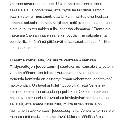
vastaan nostettuun juttuun. Unkari on aina kunnioittanut
saksalaisia, ja odotamme, että myös he tekisivät samoin,
pääministeri ei muistanut, että Unkarin hallitus olisi koskaan
sanonut saksalaisille virkaveljilleen, mitä ja miten näiden tulisi
ajatella tai miten näiden tulisi järjestää elämänsä. ”Emme ole
mukansa Saksan vaaleissa, siksi pyydämme saksalaisilta
poliitikoilta, että nämä jättäisivät unkarilaiset rauhaan.” – Näin
siis pääministeri.
Olemme kohteliaita, jos meitä verrtaan Amerikan
Yhdysvaltojen [soveltamiin] säädöksiin
. Kansalaisjärjestöihin
viitaten pääministeri totesi: [Euroopan neuvoston alainen]
Venetsia-komissio on esittänyt ”erään vähemmän jännittävän”
näkökohdan. On tavaksi tullut ”tyyppivika”, että Venetsia-
komissio sekoittaa oikeuden ja politiikan. Oikeustieteeseen
nojautuvin perusteluin kuvatuista käsityksistä suurin osa on
sellaisia, että emme kiistä niitä, mutta niiden rinnalla on
”poliittinen sappikohtaus” [
epeömlés]
, sillä Venetsia-komissio ei
rakasta niitä maita, jotka nostavat tällaisia säädöksiä esille.