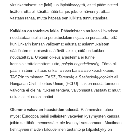
yksinkertaisesti se [laki] luo läpinäkyvyyttä, esitti pääministeri
lisäten, että oli käsittämätöntä, jos joku ei hävennyt ottaa
vastaan rahaa, mutta häpeää sen julkista tunnustamista.
Kaikkien on toteltava lakia.
Pääministerin mukaan
Unkarissa
noudatetaan sellaista perustuslakiin nojaavaa periaatetta, että
kun Unkarin kansan valitsemat edustajat asianmukaisten
säädösten mukaisesti säätävät lakeja, niitä on kaikken
noudatettava. Unkarin oikeusjärjestelmä ei tunne
kansalaistottelemattomuutta,
polgári engedetlenség.
Tämä oli
pääministerin viittaus unkarilaiseen kansalaisoikeusliikkeen,
TASZ:in toimintaan [TASZ,
Társaság a Szabadság-jogokért
eli
Hungarian
Civil Liberties Union, (HCLU]. Lakien noudattamisen
valvonta ei ole hallituksen tehtävä, valvonnasta vastaavat muut
unkarilaiset organisaatiot.
Olemme vakavien haasteiden edessä.
Pääministeri totesi
myös: Eurooppa painii sellaisten vakavien kysymysten kanssa,
joihin se tähän mennessä ei ole kyennyt vastaamaan. Maailman
kehittyvien maiden taloudellinen tuotanto ja kilpailukyky on