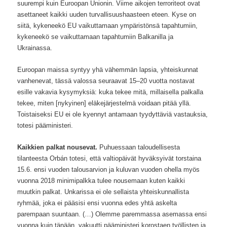
suurempi kuin Euroopan Unionin. Viime aikojen terroriteot ovat
asettaneet kaikki uuden turvallisuushaasteen eteen. Kyse on
siitä, kykeneekö EU vaikuttamaan ympäristönsä tapahtumiin,
kykeneekö se vaikuttamaan tapahtumiin Balkanilla ja
Ukrainassa.
Euroopan maissa syntyy yhä vähemmän lapsia, yhteiskunnat
vanhenevat, tässä valossa seuraavat 15–20 vuotta nostavat
esille vakavia kysymyksiä: kuka tekee mitä, millaisella palkalla
tekee, miten [nykyinen] eläkejärjestelmä voidaan pitää yllä.
Toistaiseksi EU ei ole kyennyt antamaan tyydyttäviä vastauksia,
totesi pääministeri.
Kaikkien palkat nousevat.
Puhuessaan taloudellisesta
tilanteesta Orbán totesi, että valtiopäivät hyväksyivät torstaina
15.6. ensi vuoden talousarvion ja kuluvan vuoden ohella myös
vuonna 2018 minimipalkka tulee nousemaan kuten kaikki
muutkin palkat. Unkarissa ei ole sellaista yhteiskunnallista
ryhmää, joka ei pääsisi ensi vuonna edes yhtä askelta
parempaan suuntaan. (…) Olemme paremmassa asemassa ensi
vuonna kuin tänään, vakuutti pääministeri korostaen työllisten ja