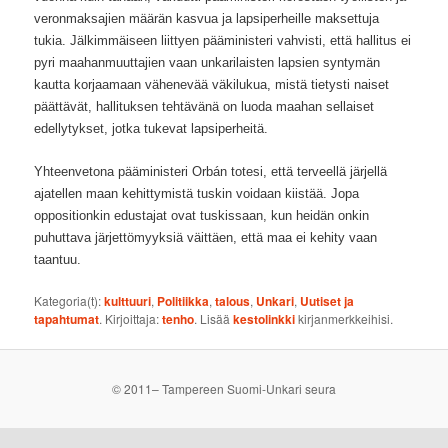
veronmaksajien määrän kasvua ja lapsiperheille maksettuja
tukia. Jälkimmäiseen liittyen pääministeri vahvisti, että hallitus ei
pyri maahanmuuttajien vaan unkarilaisten lapsien syntymän
kautta korjaamaan vähenevää väkilukua, mistä tietysti naiset
päättävät, hallituksen tehtävänä on luoda maahan sellaiset
edellytykset, jotka tukevat lapsiperheitä.
Yhteenvetona pääministeri Orbán totesi, että terveellä järjellä
ajatellen maan kehittymistä tuskin voidaan kiistää. Jopa
oppositionkin edustajat ovat tuskissaan, kun heidän onkin
puhuttava järjettömyyksiä väittäen, että maa ei kehity vaan
taantuu.
Kategoria(t):
kulttuuri
,
Politiikka
,
talous
,
Unkari
,
Uutiset ja
tapahtumat
. Kirjoittaja:
tenho
. Lisää
kestolinkki
kirjanmerkkeihisi.
© 2011– Tampereen Suomi-Unkari seura