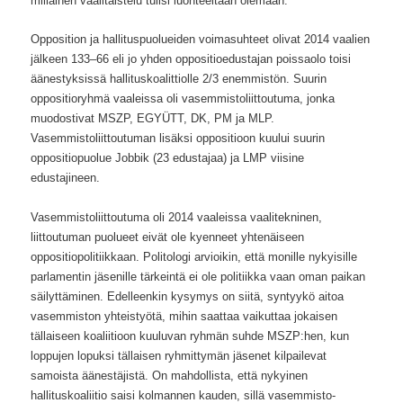
millainen vaalitaistelu tulisi luonteeltaan olemaan.
Opposition ja hallituspuolueiden voimasuhteet olivat 2014 vaalien
jälkeen 133–66 eli jo yhden oppositioedustajan poissaolo toisi
äänestyksissä hallituskoalittiolle 2/3 enemmistön. Suurin
oppositioryhmä vaaleissa oli vasemmistoliittoutuma, jonka
muodostivat MSZP, EGYÜTT, DK, PM ja MLP.
Vasemmistoliittoutuman lisäksi oppositioon kuului suurin
oppositiopuolue Jobbik (23 edustajaa) ja LMP viisine
edustajineen.
Vasemmistoliittoutuma oli 2014 vaaleissa vaalitekninen,
liittoutuman puolueet eivät ole kyenneet yhtenäiseen
oppositiopolitiikkaan. Politologi arvioikin, että monille nykyisille
parlamentin jäsenille tärkeintä ei ole politiikka vaan oman paikan
säilyttäminen. Edelleenkin kysymys on siitä, syntyykö aitoa
vasemmiston yhteistyötä, mihin saattaa vaikuttaa jokaisen
tällaiseen koaliitioon kuuluvan ryhmän suhde MSZP:hen, kun
loppujen lopuksi tällaisen ryhmittymän jäsenet kilpailevat
samoista äänestäjistä. On mahdollista, että nykyinen
hallituskoaliitio saisi kolmannen kauden, sillä vasemmisto-