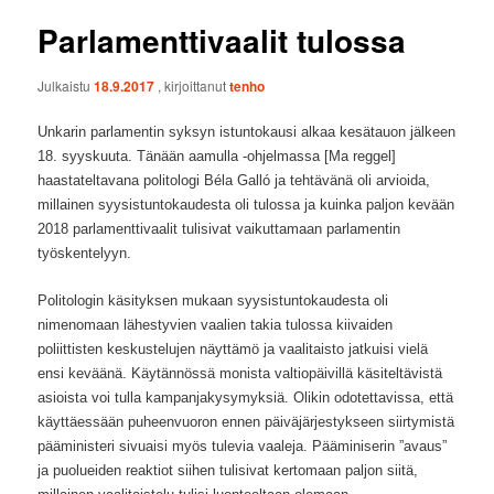
Parlamenttivaalit tulossa
Julkaistu
18.9.2017
, kirjoittanut
tenho
Unkarin parlamentin syksyn istuntokausi alkaa kesätauon jälkeen
18. syyskuuta. Tänään aamulla -ohjelmassa [Ma reggel]
haastateltavana politologi Béla Galló ja tehtävänä oli arvioida,
millainen syysistuntokaudesta oli tulossa ja kuinka paljon kevään
2018 parlamenttivaalit tulisivat vaikuttamaan parlamentin
työskentelyyn.
Politologin käsityksen mukaan syysistuntokaudesta oli
nimenomaan lähestyvien vaalien takia tulossa kiivaiden
poliittisten keskustelujen näyttämö ja vaalitaisto jatkuisi vielä
ensi keväänä. Käytännössä monista valtiopäivillä käsiteltävistä
asioista voi tulla kampanjakysymyksiä. Olikin odotettavissa, että
käyttäessään puheenvuoron ennen päiväjärjestykseen siirtymistä
pääministeri sivuaisi myös tulevia vaaleja. Pääminiserin ”avaus”
ja puolueiden reaktiot siihen tulisivat kertomaan paljon siitä,