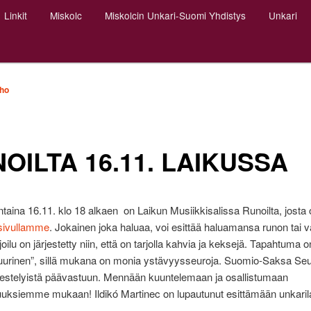
Linkit
Miskolc
Miskolcin Unkari-Suomi Yhdistys
Unkari
nho
OILTA 16.11. LAIKUSSA
ntaina 16.11. klo 18 alkaen on Laikun Musiikkisalissa Runoilta, josta
sivullamme
. Jokainen joka haluaa, voi esittää haluamansa runon tai 
joilu on järjestetty niin, että on tarjolla kahvia ja keksejä. Tapahtuma o
tuurinen”, sillä mukana on monia ystävyysseuroja. Suomio-Saksa Se
rjestelyistä päävastuun. Mennään kuuntelemaan ja osallistumaan
uksiemme mukaan! Ildikó Martinec on lupautunut esittämään unkarila