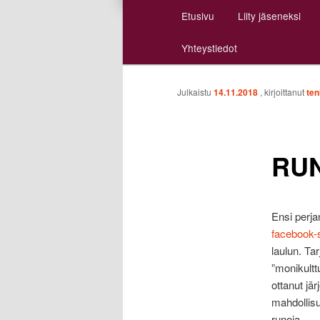
Päävalikko
Etusivu
Liity jäseneksi
Siirry
Siirry
Yhteystiedot
sisältöön
toissijaiseen
sisältöön
Julkaistu
14.11.2018
, kirjoittanut
te
RUN
Ensi perja
facebook-
laulun. Tar
”monikult
ottanut jä
mahdollisu
runoja.