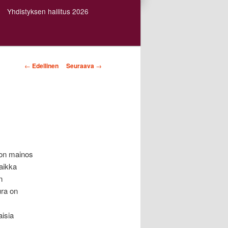
Yhdistyksen hallitus 2026
Artikkelien
←
Edellinen
Seuraava
→
selaus
 on mainos
vaikka
n
ura on
isia