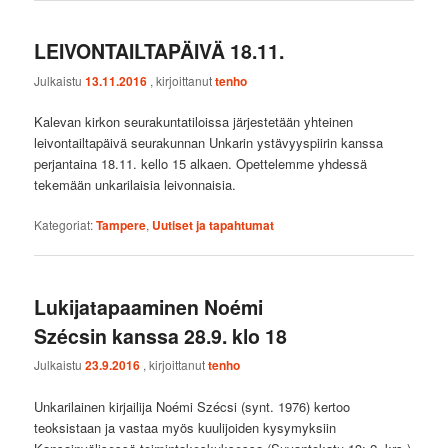
LEIVONTAILTAPÄIVÄ 18.11.
Julkaistu
13.11.2016
, kirjoittanut
tenho
Kalevan kirkon seurakuntatiloissa järjestetään yhteinen
leivontailtapäivä seurakunnan Unkarin ystävyyspiirin kanssa
perjantaina 18.11. kello 15 alkaen. Opettelemme yhdessä
tekemään unkarilaisia leivonnaisia.
Kategoriat:
Tampere
,
Uutiset ja tapahtumat
Lukijatapaaminen Noémi
Szécsin kanssa 28.9. klo 18
Julkaistu
23.9.2016
, kirjoittanut
tenho
Unkarilainen kirjailija Noémi Szécsi (synt. 1976) kertoo
teoksistaan ja vastaa myös kuulijoiden kysymyksiin