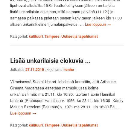
liput ovat aikuisilta 15 €. Teatteriesityksen jälkeen on tarjolla
lisää unkarilaista ohjelmaa, sillä samana päivänä (11.12.) ja
samassa paikassa pidetään pienen kahvitauon jälkeen klo 17.30
alkaen unkarinkielinen jumalanpalvelus, …
Lue loppuun
→
Kategoriat:
kulttuuri
,
Tampere
,
Uutiset ja tapahtumat
Lisää unkarilaisia elokuvia …
Julkaistu
27.11.2016
, kirjoittanut
tenho
Viimeisessä Suomi-Unkari -lehdessä kerrottiin, että Arthouse
Cinema Niagarassa esitetään marraskuussa kolme
unkarilaisfilmiä: ma 21.11. klo 16:30: Zoltán Fábrin Hannibal
tanár úr (Professori Hannibal) v. 1956, ke 23.11. klo 16:30 Károly
Makkin Szerelem (Rakkaus) v. 1971 ma 28.11. klo 16:30 Pál …
Lue loppuun
→
Kategoriat:
kulttuuri
,
Tampere
,
Uutiset ja tapahtumat