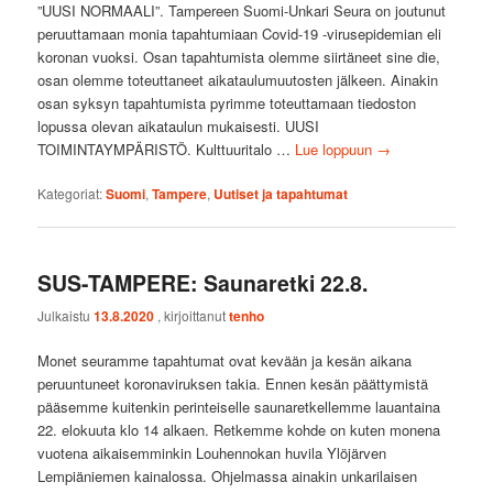
”UUSI NORMAALI”. Tampereen Suomi-Unkari Seura on joutunut
peruuttamaan monia tapahtumiaan Covid-19 -virusepidemian eli
koronan vuoksi. Osan tapahtumista olemme siirtäneet sine die,
osan olemme toteuttaneet aikataulumuutosten jälkeen. Ainakin
osan syksyn tapahtumista pyrimme toteuttamaan tiedoston
lopussa olevan aikataulun mukaisesti. UUSI
TOIMINTAYMPÄRISTÖ. Kulttuuritalo …
Lue loppuun
→
Kategoriat:
Suomi
,
Tampere
,
Uutiset ja tapahtumat
SUS-TAMPERE: Saunaretki 22.8.
Julkaistu
13.8.2020
, kirjoittanut
tenho
Monet seuramme tapahtumat ovat kevään ja kesän aikana
peruuntuneet koronaviruksen takia. Ennen kesän päättymistä
pääsemme kuitenkin perinteiselle saunaretkellemme lauantaina
22. elokuuta klo 14 alkaen. Retkemme kohde on kuten monena
vuotena aikaisemminkin Louhennokan huvila Ylöjärven
Lempiäniemen kainalossa. Ohjelmassa ainakin unkarilaisen