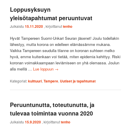
Loppusyksuyn
yleisötapahtumat peruuntuvat
Julkaistu
15.11.2020
, kirjoittanut
tenho
Hyvät Tampereen Suomi-Unkari Seuran jäsenet! Joulu todellakin
lähestyy, mutta korona on edelleen elämässämme mukana.
Vaikka Tampereen seudulla tilanne on koronan suhteen melko
hyvä, emme kuitenkaan voi tietää, miten epidemia kehittyy. Riski
koronan voimakkaampaan leviämiseen on yhä olemassa. Joulun
alla meillä …
Lue loppuun
→
Kategoriat:
kulttuuri
,
Tampere
,
Uutiset ja tapahtumat
Peruuntunutta, toteutunutta, ja
tulevaa toimintaa vuonna 2020
Julkaistu
15.9.2020
, kirjoittanut
tenho