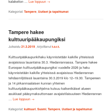
kalakeiton …
Lue loppuun
→
Kategoriat:
Tampere
,
Uutiset ja tapahtumat
Tampere hakee
kulttuuripääkaupungiksi
Julkaistu
21.3.2019
, kirjoittanut
t.o.r.t.
Kulttuuripääkaupunkihaku käynnistetään kaikille yhteisissä
avajaisissa lauantaina 30.3. Hiedanrannassa. Tampere hakee
Euroopan kulttuuripääkaupungiksi vuodelle 2026 ja haku
käynnistetään kaikille yhteisissä avajaisissa Hiedanrannan
tehdasmiljöössä lauantaina 30.3.2019 klo 12–19.30. Tampereen
ja 14 pirkanmaalaisen kunnan yhteinen
kulttuuripääkaupunkiohjelma kutsuu kaikenikäiset alueen
asukkaat pääsymaksuttomaan avajaistilaisuuteen Hiedanrannan
…
Lue loppuun
→
Kategoriat:
kulttuuri
,
Suomi
,
Tampere
,
Uutiset ja tapahtumat