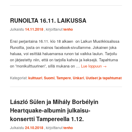
RUNOILTA 16.11. LAIKUSSA
Julkaistu
14.11.2018
, kirjoittanut
tenho
Ensi perjantaina 16.11. klo 18 alkaen on Laikun Musiikkisalissa
Runoilta, josta on mainos facebook-sivullamme. Jokainen joka
haluaa, voi esittää haluamansa runon tai vaikka laulun. Tarjoilu
on järjestetty niin, että on tarjolla kahvia ja keksejä. Tapahtuma
on ”monikulttuurinen”, sillä mukana on …
Lue loppuun
→
Kategoriat:
kulttuuri
,
Suomi
,
Tampere
,
Unkari
,
Uutiset ja tapahtumat
László Sülen ja Mihály Borbélyin
Heartquake-albumin julkaisu-
konsertti Tampereella 1.12.
Julkaistu
24.10.2018
, kirjoittanut
tenho