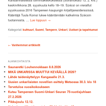
Kansainvälisessä toimintakeskuksessa (Suvantokatu 13; 2. krs.)
keskiviikkona 28. syyskuuta kello 18–19. Szécsi on vieraillut
syyskuussa 2016 Tampereen kaupungin kirjailijaresidenssissä.
Kääntäjä Tuula Komsi lukee kääntämiään katkelmia Szécsin
tuotannosta. …
Lue loppuun
→
Kategoriat:
kulttuuri
,
Suomi
,
Tampere
,
Unkari
,
Uutiset ja tapahtumat
Artikkelien
←
Vanhemmat artikkelit
selaus
AJANKOHTAISTA
Saunaretki Louhennokkaan 8.8.2026
MIKÄ UNKARISSA MUUTTUI KEVÄÄLLÄ 2026?
Lähde taidenäyttelyyn Kangasalle 21.3.
Uusien unkarilaisten novellien esittely Metsossa 30.3. klo 18
Tervetuloa vuosikokoukseen
Kutsu Tampereen Suomi-Unkari Seuran 75-vuotisjuhlaan
27.2.2026
Pikkujoulu 12.12.