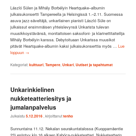
László Sülen ja Mihály Borbélyin Heartquake–albumin
julkaisukonsertti Tampereella ja Helsingissä 1.–2.11. Suomessa
asuva jazz-säveltäjä, unkarilainen pianisti László Süle on
julkaissut ensimmäisen yhteislevynsä Unkarista tulevan
muusikkoystävänsä, monitaitoisen saksofoni- ja klarinettitaiteilija
Mihály Borbélyin kanssa. Debytoituaan Unkarissa muusikot
pitävät Heartquake-albumin kaksi julkaisukonserttia myös …
Lue
loppuun
→
Kategoriat:
kulttuuri
,
Tampere
,
Unkari
,
Uutiset ja tapahtumat
Unkarinkielinen
nukketeatteriesitys ja
jumalanpalvelus
Julkaistu
5.12.2016
, kirjoittanut
tenho
Sunnuntaina 11.12. Nekalan seurakuntatalossa (Kuoppamäentie
23) esiintyy klo 16 alkaen Kabóca-nukketeatteri. Nukketeatterin