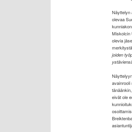
Näyttelyn 
olevaa Su
kunniakon
Miskolcin
olevia jäs
merkitystä
joiden työ
ystäviensä
Näyttelyyn 
avainrooli
tänäänkin
eivät ole
kunnioitu
osoittamis
Breiktenba
asiantunti