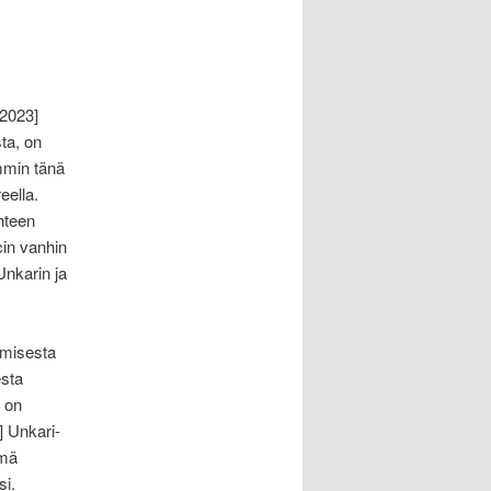
.2023]
ta, on
mmin tänä
eella.
hteen
cin vanhin
nkarin ja
amisesta
esta
 on
] Unkari-
ämä
si.