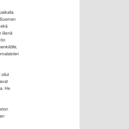
paikalla
; Suomen
ekä
n läsnä
yön
enkilölle,
omalaisten
 ollut
tavat
a. He
iston
ian