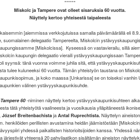
******
Miskolc ja Tampere ovat olleet sisaruksia 60 vuotta.
Näyttely kertoo yhteisestä taipaleesta
ikaisemmin [aiemmissa verkkojutuissa samalla päivämäärällä eli 8.9
, suomalainen delegaatio Tampereelta, Miskolcin ystävyyskaupungis
kaupungissamme [Miskolcissa]. Kyseessä on vastavierailu, sillä aie
kolcin kaupungin delegaatio vieraili ystävyyskaupungissaan Tamper
e oli syynsä: tänä vuonna voimme juhlia sitä, että ystävyyskaupunkisu
ta tulee kuluneeksi 60 vuotta. Tämän yhteistyön taustana on Miskol
aupunkisopimus, ja koko maassa [Unkarissa] se on toiseksi vanhin U
upunkien välinen ystävyyskaupunkisuhde.
Tampere 60
-niminen näyttely kertoo ystävyyskaupunkisuhteen alk
sta tätä yhteistyötä vaalineesta ja vuosikausia ylläpitäneestä ikonis
,
József Breitenbachista
ja
Antal Ruprechtista.
Näyttelyn aineiston
. henkilöiden perillisten avustamina heidän jäämistöstään [Miskolcin
vyyspiiri yhdessä paikallisten historioitsijoiden kanssa. Yhdessä n
 ja järjestivät yhteensä 20 pahvilaatikon sisältämän aineiston näyttelyk