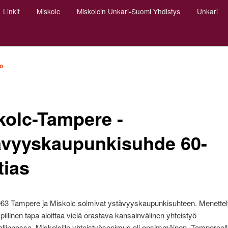
Linkit
Miskolc
Miskolcin Unkari-Suomi Yhdistys
Unkari
o
kolc-Tampere -
ävyyskaupunkisuhde 60-
tias
63 Tampere ja Miskolc solmivat ystävyyskaupunkisuhteen. Menettely
ypillinen tapa aloittaa vielä orastava kansainvälinen yhteistyö
allinnossa. Miskolcille yhteistyösopimus oli ensimmäinen, Tampereelle