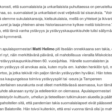
korosti, että suomalaisista ja unkarilaisista puhuttaessa on perusteltu
naa, so. suomalaiset ja unkarilaiset ovat veljeksiä tai sisaruksia. ”V
ä olemme sukulaiskansoja, kielisukulaisia, meillä on yhteiset ja ikivan
t juuret ja laaja yhteinen aines historiassamme kytkee meitä toisiimme.”
, että tämä vanha ystävyys ja ystävyyskaupunkisuhde tulisi säilymä
si-kymmeniä.
 apulaispormestari
Matti Helimo
piti itseään onnekkaana sen takia, 
uri nyt, näin merkittävänä päivänä, oli mahdollisuus vierailla Miskolcis
ystävyyskaupunkisuhteen 60. vuosijuhlaa. Hänelle suomalaisten ja
ten ystävyys oli arvokas asia, kuten myös em. kahden henkilön työ, 
ertoo, ja jotka tekivät niin paljon tämän ystävyyden hyväksi. Hän totesi
a kaupungeissa toimiva ystävyyspiiri tai -seura ja Tampereen
uterilainen seurakunta ovat olleet merkittävässä asemassa, kun täm
uhde aikanaan syntyi ja edelleenkin on olemassa. Apulaispormestari n
teistyön kulttuurin, urheilun ja tieteellisen tutkimuksen alueella ja päätt
ahoitellen sitä, että pandemian takia suomalaislapset eivät päässeet
n Balatonille. Hän toivoi kuitenkin, että ensi vuonna tämä olisi jo mahd