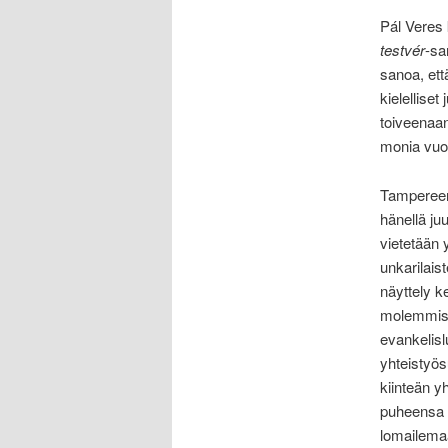
Pál Veres 
testvér
-sa
sanoa, ett
kielellise
toiveenaan
monia vuo
Tampereen
hänellä ju
vietetään 
unkarilais
näyttely k
molemmiss
evankelisl
yhteistyös
kiinteän yh
puheensa p
lomailemaa