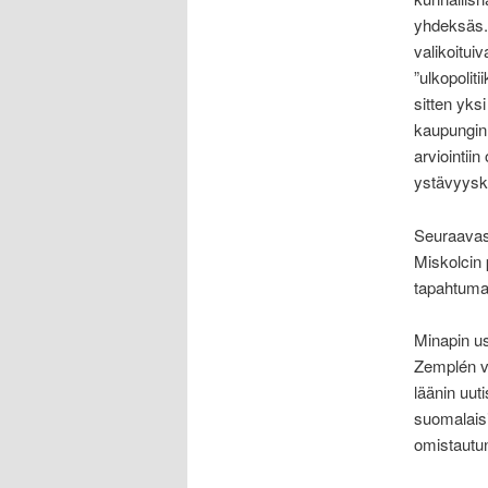
yhdeksäs.
valikoitui
”ulkopolit
sitten yks
kaupungin 
arviointii
ystävyyska
Seuraavas
Miskolcin 
tapahtumas
Minapin us
Zemplén v
läänin uut
suomalaisit
omistautun