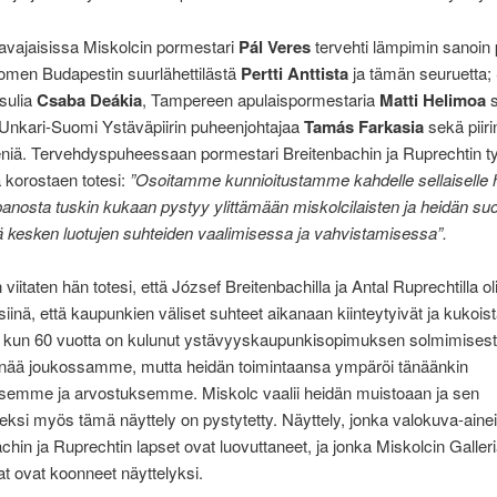
avajaisissa Miskolcin pormestari
Pál Veres
tervehti lämpimin sanoin 
omen Budapestin suurlähettilästä
Pertti Anttista
ja tämän seuruetta
sulia
Csaba Deákia
, Tampereen apulaispormestaria
Matti Helimoa
s
 Unkari-Suomi Ystäväpiirin puheenjohtajaa
Tamás Farkasia
sekä piiri
eniä. Tervehdyspuheessaan pormestari Breitenbachin ja Ruprechtin t
 korostaen totesi:
”Osoitamme kunnioitustamme kahdelle sellaiselle h
panosta tuskin kukaan pystyy ylittämään miskolcilaisten ja heidän su
 kesken luotujen suhteiden vaalimisessa ja vahvistamisessa”.
viitaten hän totesi, että József Breitenbachilla ja Antal Ruprechtilla oli
 siinä, että kaupunkien väliset suhteet aikanaan kiinteytyivät ja kukois
, kun 60 vuotta on kulunut ystävyyskaupunkisopimuksen solmimisest
 enää joukossamme, mutta heidän toimintaansa ympäröi tänäänkin
ksemme ja arvostuksemme. Miskolc vaalii heidän muistoaan ja sen
eksi myös tämä näyttely on pystytetty. Näyttely, jonka valokuva-aine
chin ja Ruprechtin lapset ovat luovuttaneet, ja jonka Miskolcin Galler
jat ovat koonneet näyttelyksi.