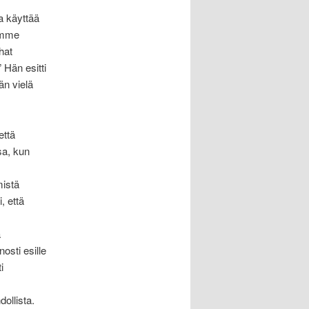
a käyttää
oimme
hat
 Hän esitti
än vielä
että
sa, kun
mistä
, että
ä
osti esille
i
ollista.