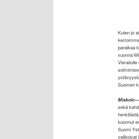
Kuten jo a
kerroimme
paraikaa 
vuonna Mis
Vierailull
solmimises
ystävyysk
Suomen ka
Miskolc—
sekä kahde
henkilöstä
koonnut em
Suomi Ystä
valikoivat