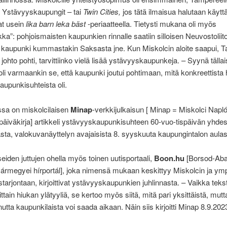
 Ystävyyskaupungit – tai
Twin Cities,
jos tätä ilmaisua halutaan käytt
vat usein
lika barn leka bäst
-periaatteella. Tietysti mukana oli myös
iikka”: pohjoismaisten kaupunkien rinnalle saatiin silloisen Neuvostoliit
i kaupunki kummastakin Saksasta jne. Kun Miskolcin aloite saapui,
johto pohti, tarvittiinko vielä lisää ystävyyskaupunkeja. – Syynä tälla
n oli varmaankin se, että kaupunki joutui pohtimaan, mitä konkreettista
upunkisuhteista oli.
sa on miskolcilaisen
Minap
-verkkijulkaisun [ Minap = Miskolci Napló 
päiväkirja] artikkeli ystävyyskaupunkisuhteen 60-vuo-tispäivän yhdes
ta, valokuvanäyttelyn avajaisista 8. syyskuuta kaupungintalon aula
eiden juttujen ohella myös toinen uutisportaali,
Boon.hu
[Borsod-Aba
ármegyei hírportál], joka nimensä mukaan keskittyy Miskolcin ja ym
istarjontaan, kirjoittivat ystävyyskaupunkien juhlinnasta. – Vaikka tekst
tain hiukan ylätyyliä, se kertoo myös siitä, mitä pari yksittäistä, mutt
utta kaupunkilaista voi saada aikaan. Näin siis kirjoitti Minap 8.9.202