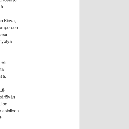
ää –
on Kiova,
 Tampereen
iseen
 hyötyä
eli
tä
ssa.
új-
päröivän
i on
a asialleen
3: