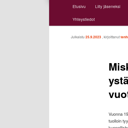
Päävalikko
Etusivu
Liity jäseneksi
Siirry
Siirry
Yhteystiedot
sisältöön
toissijaiseen
sisältöön
Julkaistu
25.9.2023
, kirjoittanut
tenh
Mis
yst
vuo
Vuonna 19
tuolloin ty
kunnallish