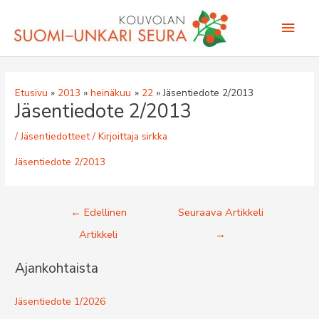
Siirry
Pääv
sisältöön
Etusivu
2013
heinäkuu
22
Jäsentiedote 2/2013
Jäsentiedote 2/2013
/
Jäsentiedotteet
/ Kirjoittaja
sirkka
Jäsentiedote 2/2013
Artikkelien
←
Edellinen
Seuraava Artikkeli
selaus
Artikkeli
→
Ajankohtaista
Jäsentiedote 1/2026