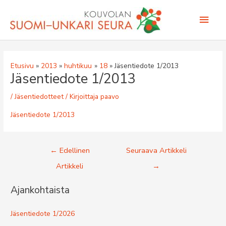
Siirry
Pääv
sisältöön
Etusivu
2013
huhtikuu
18
Jäsentiedote 1/2013
Jäsentiedote 1/2013
/
Jäsentiedotteet
/ Kirjoittaja
paavo
Jäsentiedote 1/2013
Artikkelien
←
Edellinen
Seuraava Artikkeli
selaus
Artikkeli
→
Ajankohtaista
Jäsentiedote 1/2026