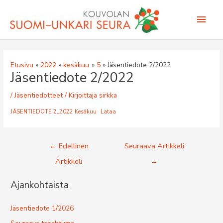
Siirry
Pääv
sisältöön
Etusivu
2022
kesäkuu
5
Jäsentiedote 2/2022
Jäsentiedote 2/2022
/
Jäsentiedotteet
/ Kirjoittaja
sirkka
JÄSENTIEDOTE 2_2022 Kesäkuu
Lataa
Artikkelien
←
Edellinen
Seuraava Artikkeli
selaus
Artikkeli
→
Ajankohtaista
Jäsentiedote 1/2026