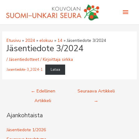
Siirry
Pääv
sisältöön
Etusivu
2024
elokuu
14
Jäsentiedote 3/2024
Jäsentiedote 3/2024
/
Jäsentiedotteet
/ Kirjoittaja
sirkka
Jasentiedote-3_2024-1
Lataa
Artikkelien
←
Edellinen
Seuraava Artikkeli
selaus
Artikkeli
→
Ajankohtaista
Jäsentiedote 1/2026