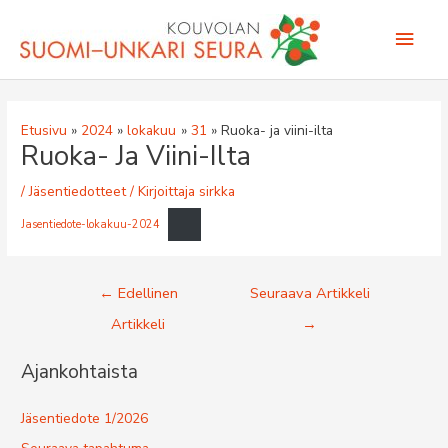
Siirry
Pääv
sisältöön
Etusivu
2024
lokakuu
31
Ruoka- ja viini-ilta
Ruoka- Ja Viini-Ilta
/
Jäsentiedotteet
/ Kirjoittaja
sirkka
Jasentiedote-lokakuu-2024
Artikkelien
←
Edellinen
Seuraava Artikkeli
selaus
Artikkeli
→
Ajankohtaista
Jäsentiedote 1/2026