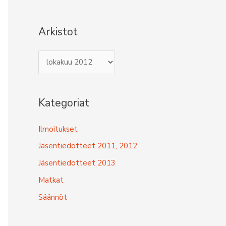
Arkistot
A
r
k
Kategoriat
i
s
Ilmoitukset
t
Jäsentiedotteet 2011, 2012
o
Jäsentiedotteet 2013
t
Matkat
Säännöt