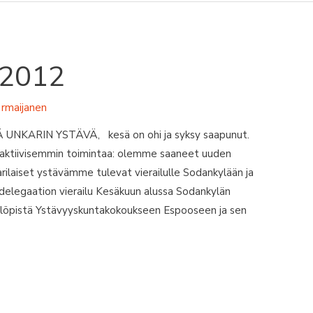
/2012
a
rmaijanen
UNKARIN YSTÄVÄ, kesä on ohi ja syksy saapunut.
aktiivisemmin toimintaa: olemme saaneet uuden
arilaiset ystävämme tulevat vierailulle Sodankylään ja
 delegaation vierailu Kesäkuun alussa Sodankylän
fülöpistä Ystävyyskuntakokoukseen Espooseen ja sen