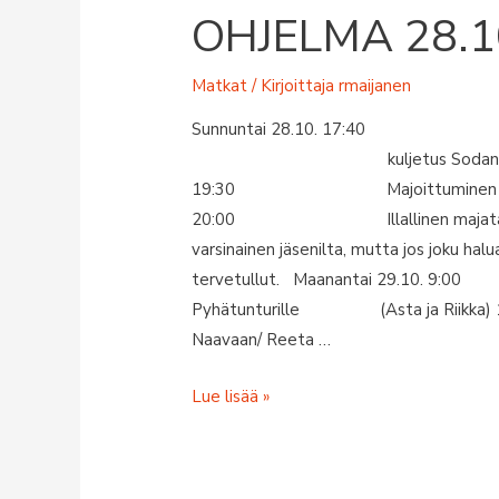
OHJELMA 28.10
Matkat
/ Kirjoittaja
rmaijanen
Sunnuntai 28.10. 17:40 Ystäv
kuljetus Sodankylään minibu
19:30 Majoittuminen Kolmen
20:00 Illallinen majatalossa (la
varsinainen jäsenilta, mutta jos joku hal
tervetullut. Maanantai 29.1
Pyhätunturille (Asta ja Rii
Naavaan/ Reeta …
UNKARILAISTEN
Lue lisää »
VIERAIDEN
OHJELMA
28.10.