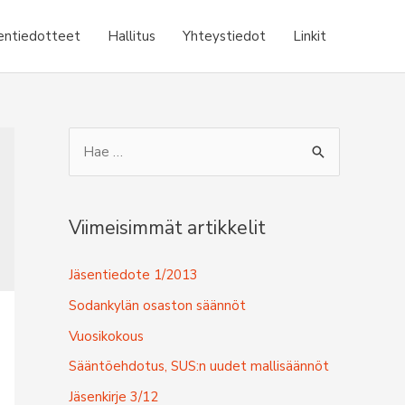
entiedotteet
Hallitus
Yhteystiedot
Linkit
S
e
a
r
Viimeisimmät artikkelit
c
Jäsentiedote 1/2013
h
f
Sodankylän osaston säännöt
o
Vuosikokous
r
Sääntöehdotus, SUS:n uudet mallisäännöt
:
Jäsenkirje 3/12