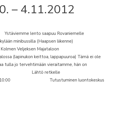
. – 4.11.2012
iemme lento saapuu Rovaniemelle
ssilla (Haapsen liikenne)
 Veljeksen Majataloon
pinukon keittoa, lappapuuroa) Tämä ei ole
uaa tulla jo tervehtimään vieraitamme, hän on
0. 9:00 Lähtö retkelle
kka) 10:00 Tutustuminen luontokeskus