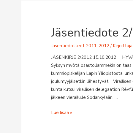
–
4.11.2012
Jäsentiedote 2
Jäsentiedotteet 2011, 2012
/ Kirjoittaj
JÄSENKIRJE 2/2012 15.10.2012 HYVÄ 
Syksyn myötä osastollammekin on taas 
kummiopiskelijan Lapin Yliopistosta, unk
joulumyyjäisetkin lähestyvät. Virallisen
kunta kutsui virallisen delegaation Rév
jälkeen vierailulle Sodankylään. …
Jäsentiedote
Lue lisää »
2/2012