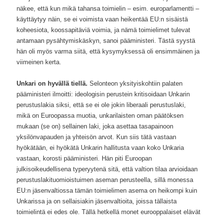
näkee, että kun mikä tahansa toimielin – esim. europarlamentti –
käyttäytyy näin, se ei voimista vaan heikentää EU:n sisäistä
koheesiota, koossapitäviä voimia, ja nämä toimielimet tulevat
antamaan pysähtymiskäskyn, sanoi pääministeri. Tästä syystä
hän oli myös varma siitä, että kysymyksessä oli ensimmäinen ja
viimeinen kerta.
Unkari on hyvällä tiellä.
Selonteon yksityiskohtiin palaten
pääministeri ilmoitti: ideologisin perustein kritisoidaan Unkarin
perustuslakia siksi, että se ei ole jokin liberaali perustuslaki,
mikä on Euroopassa muotia, unkarilaisten oman päätöksen
mukaan (se on) sellainen laki, joka asettaa tasapainoon
yksilönvapauden ja yhteisön arvot. Kun siis tätä vastaan
hyökätään, ei hyökätä Unkarin hallitusta vaan koko Unkaria
vastaan, korosti pääministeri. Hän piti Euroopan
julkisoikeudellisena typeryytenä sitä, että valtion tilaa arvioidaan
perustuslakituomioistuimen aseman perusteella, sillä monessa
EU:n jäsenvaltiossa tämän toimielimen asema on heikompi kuin
Unkarissa ja on sellaisiakin jäsenvaltioita, joissa tällaista
toimielintä ei edes ole. Tällä hetkellä monet eurooppalaiset elävät