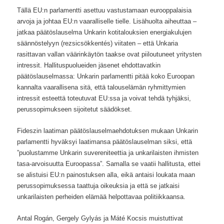
Tällä EU:n parlamentti asettuu vastustamaan eurooppalaisia
arvoja ja johtaa EU:n vaaralliselle tielle. Lisähuolta aiheuttaa –
jatkaa päätöslauselma Unkarin kotitalouksien energiakulujen
säännöstelyyn (rezsicsökkentés) viitaten – että Unkaria
rasittavan vallan väärinkäytön taakse ovat piiloutuneet yritysten
intressit. Hallituspuolueiden jäsenet ehdottavatkin
päätöslauselmassa: Unkarin parlamentti pitää koko Euroopan
kannalta vaarallisena sitä, että talouselämän ryhmittymien
intressit esteettä toteutuvat EU:ssa ja voivat tehdä tyhjäksi,
perussopimukseen sijoitetut säädökset.
Fideszin laatiman päätöslauselmaehdotuksen mukaan Unkarin
parlamentti hyväksyi laatimansa päätöslauselman siksi, että
”puolustamme Unkarin suvereniteettia ja unkarilaisten ihmisten
tasa-arvoisuutta Euroopassa”. Samalla se vaatii hallitusta, ettei
se alistuisi EU:n painostuksen alla, eikä antaisi loukata maan
perussopimuksessa taattuja oikeuksia ja että se jatkaisi
unkarilaisten perheiden elämää helpottavaa politiikkaansa.
Antal Rogán, Gergely Gylyás ja Máté Kocsis muistuttivat