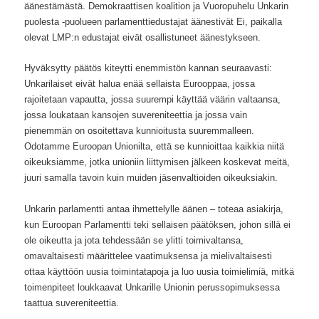
äänestämästä. Demokraattisen koalition ja Vuoropuhelu Unkarin
puolesta -puolueen parlamenttiedustajat äänestivät Ei, paikalla
olevat LMP:n edustajat eivät osallistuneet äänestykseen.
Hyväksytty päätös kiteytti enemmistön kannan seuraavasti:
Unkarilaiset eivät halua enää sellaista Eurooppaa, jossa
rajoitetaan vapautta, jossa suurempi käyttää väärin valtaansa,
jossa loukataan kansojen suvereniteettia ja jossa vain
pienemmän on osoitettava kunnioitusta suuremmalleen.
Odotamme Euroopan Unionilta, että se kunnioittaa kaikkia niitä
oikeuksiamme, jotka unioniin liittymisen jälkeen koskevat meitä,
juuri samalla tavoin kuin muiden jäsenvaltioiden oikeuksiakin.
Unkarin parlamentti antaa ihmettelylle äänen – toteaa asiakirja,
kun Euroopan Parlamentti teki sellaisen päätöksen, johon sillä ei
ole oikeutta ja jota tehdessään se ylitti toimivaltansa,
omavaltaisesti määrittelee vaatimuksensa ja mielivaltaisesti
ottaa käyttöön uusia toimintatapoja ja luo uusia toimielimiä, mitkä
toimenpiteet loukkaavat Unkarille Unionin perussopimuksessa
taattua suvereniteettia.