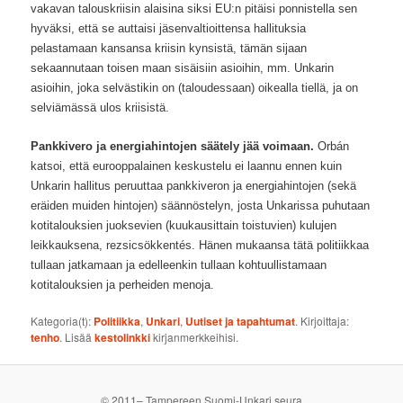
vakavan talouskriisin alaisina siksi EU:n pitäisi ponnistella sen
hyväksi, että se auttaisi jäsenvaltioittensa hallituksia
pelastamaan kansansa kriisin kynsistä, tämän sijaan
sekaannutaan toisen maan sisäisiin asioihin, mm. Unkarin
asioihin, joka selvästikin on (taloudessaan) oikealla tiellä, ja on
selviämässä ulos kriisistä.
Pankkivero ja energiahintojen säätely jää voimaan.
Orbán
katsoi, että eurooppalainen keskustelu ei laannu ennen kuin
Unkarin hallitus peruuttaa pankkiveron ja energiahintojen (sekä
eräiden muiden hintojen) säännöstelyn, josta Unkarissa puhutaan
kotitalouksien juoksevien (kuukausittain toistuvien) kulujen
leikkauksena, rezsicsökkentés. Hänen mukaansa tätä politiikkaa
tullaan jatkamaan ja edelleenkin tullaan kohtuullistamaan
kotitalouksien ja perheiden menoja.
Kategoria(t):
Politiikka
,
Unkari
,
Uutiset ja tapahtumat
. Kirjoittaja:
tenho
. Lisää
kestolinkki
kirjanmerkkeihisi.
© 2011– Tampereen Suomi-Unkari seura