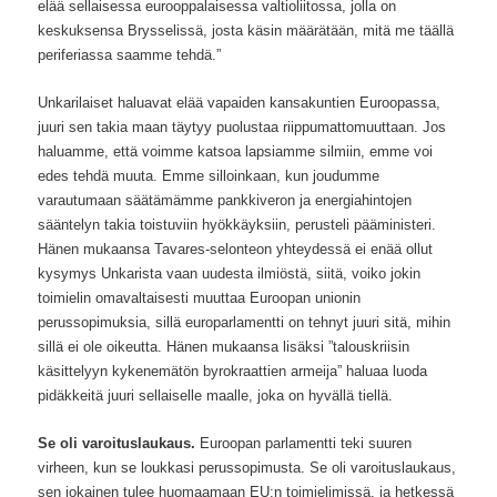
elää sellaisessa eurooppalaisessa valtioliitossa, jolla on
keskuksensa Brysselissä, josta käsin määrätään, mitä me täällä
periferiassa saamme tehdä.”
Unkarilaiset haluavat elää vapaiden kansakuntien Euroopassa,
juuri sen takia maan täytyy puolustaa riippumattomuuttaan. Jos
haluamme, että voimme katsoa lapsiamme silmiin, emme voi
edes tehdä muuta. Emme silloinkaan, kun joudumme
varautumaan säätämämme pankkiveron ja energiahintojen
sääntelyn takia toistuviin hyökkäyksiin, perusteli pääministeri.
Hänen mukaansa Tavares-selonteon yhteydessä ei enää ollut
kysymys Unkarista vaan uudesta ilmiöstä, siitä, voiko jokin
toimielin omavaltaisesti muuttaa Euroopan unionin
perussopimuksia, sillä europarlamentti on tehnyt juuri sitä, mihin
sillä ei ole oikeutta. Hänen mukaansa lisäksi ”talouskriisin
käsittelyyn kykenemätön byrokraattien armeija” haluaa luoda
pidäkkeitä juuri sellaiselle maalle, joka on hyvällä tiellä.
Se oli varoituslaukaus.
Euroopan parlamentti teki suuren
virheen, kun se loukkasi perussopimusta. Se oli varoituslaukaus,
sen jokainen tulee huomaamaan EU:n toimielimissä, ja hetkessä