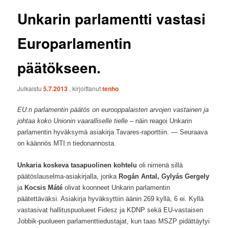
Unkarin parlamentti vastasi
Europarlamentin
päätökseen.
Julkaistu
5.7.2013
, kirjoittanut
tenho
EU:n parlamentin päätös on eurooppalaisten arvojen vastainen ja
johtaa koko Unionin vaaralliselle tielle
– näin reagoi Unkarin
parlamentin hyväksymä asiakirja Tavares-raporttiin. — Seuraava
on käännös MTI:n tiedonannosta.
Unkaria koskeva tasapuolinen kohtelu
oli nimenä sillä
päätöslauselma-asiakirjalla, jonka
Rogán Antal, Gylyás Gergely
ja
Kocsis Máté
olivat koonneet Unkarin parlamentin
päätettäväksi. Asiakirja hyväksyttiin äänin 269 kyllä, 6 ei. Kyllä
vastasivat hallituspuolueet Fidesz ja KDNP sekä EU-vastaisen
Jobbik-puolueen parlamenttiedustajat, kun taas MSZP pidättäytyi