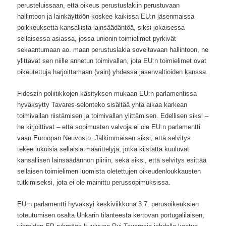
perusteluissaan, että oikeus perustuslakiin perustuvaan
hallintoon ja lainkäyttöön koskee kaikissa EU:n jäsenmaissa
poikkeuksetta kansallista lainsäädäntöä, siksi jokaisessa
sellaisessa asiassa, jossa unionin toimielimet pyrkivät
sekaantumaan ao. maan perustuslakia soveltavaan hallintoon, ne
ylittävät sen niille annetun toimivallan, jota EU:n toimielimet ovat
oikeutettuja harjoittamaan (vain) yhdessä jäsenvaltioiden kanssa.
Fideszin poliitikkojen käsityksen mukaan EU:n parlamentissa
hyväksytty Tavares-selonteko sisältää yhtä aikaa karkean
toimivallan riistämisen ja toimivallan ylittämisen. Edellisen siksi –
he kirjoittivat – että sopimusten valvoja ei ole EU:n parlamentti
vaan Euroopan Neuvosto. Jälkimmäisen siksi, että selvitys
tekee lukuisia sellaisia määrittelyjä, jotka kiistatta kuuluvat
kansallisen lainsäädännön piiriin, sekä siksi, että selvitys esittää
sellaisen toimielimen luomista oletettujen oikeudenloukkausten
tutkimiseksi, jota ei ole mainittu perussopimuksissa.
EU:n parlamentti hyväksyi keskiviikkona 3.7. perusoikeuksien
toteutumisen osalta Unkarin tilanteesta kertovan portugalilaisen,