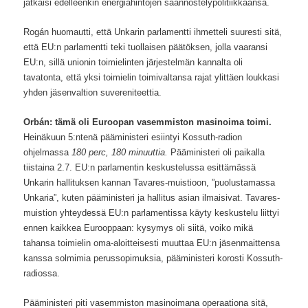
jatkaisi edelleenkin energiahintojen säännöstelypolitiikkaansa.
Rogán huomautti, että Unkarin parlamentti ihmetteli suuresti sitä,
että EU:n parlamentti teki tuollaisen päätöksen, jolla vaaransi
EU:n, sillä unionin toimielinten järjestelmän kannalta oli
tavatonta, että yksi toimielin toimivaltansa rajat ylittäen loukkasi
yhden jäsenvaltion suvereniteettia.
Orbán: tämä oli Euroopan vasemmiston masinoima toimi.
Heinäkuun 5:ntenä pääministeri esiintyi Kossuth-radion
ohjelmassa
180 perc, 180 minuuttia.
Pääministeri oli paikalla
tiistaina 2.7. EU:n parlamentin keskustelussa esittämässä
Unkarin hallituksen kannan Tavares-muistioon, ”puolustamassa
Unkaria”, kuten pääministeri ja hallitus asian ilmaisivat. Tavares-
muistion yhteydessä EU:n parlamentissa käyty keskustelu liittyi
ennen kaikkea Eurooppaan: kysymys oli siitä, voiko mikä
tahansa toimielin oma-aloitteisesti muuttaa EU:n jäsenmaittensa
kanssa solmimia perussopimuksia, pääministeri korosti Kossuth-
radiossa.
Pääministeri piti vasemmiston masinoimana operaationa sitä,