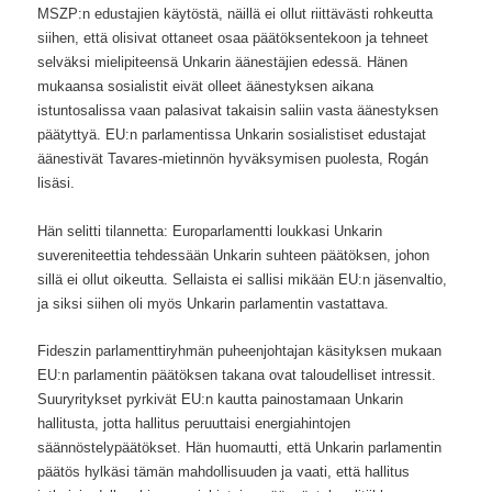
MSZP:n edustajien käytöstä, näillä ei ollut riittävästi rohkeutta
siihen, että olisivat ottaneet osaa päätöksentekoon ja tehneet
selväksi mielipiteensä Unkarin äänestäjien edessä. Hänen
mukaansa sosialistit eivät olleet äänestyksen aikana
istuntosalissa vaan palasivat takaisin saliin vasta äänestyksen
päätyttyä. EU:n parlamentissa Unkarin sosialistiset edustajat
äänestivät Tavares-mietinnön hyväksymisen puolesta, Rogán
lisäsi.
Hän selitti tilannetta: Europarlamentti loukkasi Unkarin
suvereniteettia tehdessään Unkarin suhteen päätöksen, johon
sillä ei ollut oikeutta. Sellaista ei sallisi mikään EU:n jäsenvaltio,
ja siksi siihen oli myös Unkarin parlamentin vastattava.
Fideszin parlamenttiryhmän puheenjohtajan käsityksen mukaan
EU:n parlamentin päätöksen takana ovat taloudelliset intressit.
Suuryritykset pyrkivät EU:n kautta painostamaan Unkarin
hallitusta, jotta hallitus peruuttaisi energiahintojen
säännöstelypäätökset. Hän huomautti, että Unkarin parlamentin
päätös hylkäsi tämän mahdollisuuden ja vaati, että hallitus