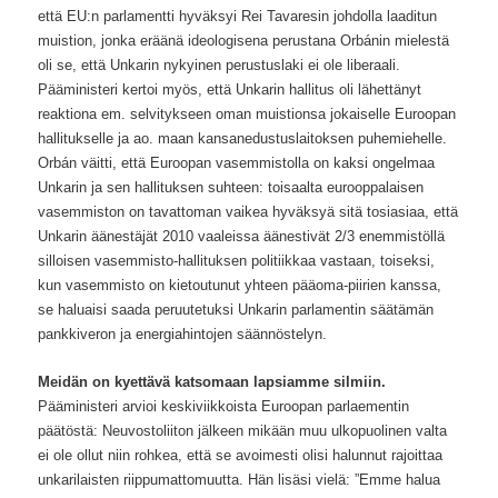
että EU:n parlamentti hyväksyi Rei Tavaresin johdolla laaditun
muistion, jonka eräänä ideologisena perustana Orbánin mielestä
oli se, että Unkarin nykyinen perustuslaki ei ole liberaali.
Pääministeri kertoi myös, että Unkarin hallitus oli lähettänyt
reaktiona em. selvitykseen oman muistionsa jokaiselle Euroopan
hallitukselle ja ao. maan kansanedustuslaitoksen puhemiehelle.
Orbán väitti, että Euroopan vasemmistolla on kaksi ongelmaa
Unkarin ja sen hallituksen suhteen: toisaalta eurooppalaisen
vasemmiston on tavattoman vaikea hyväksyä sitä tosiasiaa, että
Unkarin äänestäjät 2010 vaaleissa äänestivät 2/3 enemmistöllä
silloisen vasemmisto-hallituksen politiikkaa vastaan, toiseksi,
kun vasemmisto on kietoutunut yhteen pääoma-piirien kanssa,
se haluaisi saada peruutetuksi Unkarin parlamentin säätämän
pankkiveron ja energiahintojen säännöstelyn.
Meidän on kyettävä katsomaan lapsiamme silmiin.
Pääministeri arvioi keskiviikkoista Euroopan parlaementin
päätöstä: Neuvostoliiton jälkeen mikään muu ulkopuolinen valta
ei ole ollut niin rohkea, että se avoimesti olisi halunnut rajoittaa
unkarilaisten riippumattomuutta. Hän lisäsi vielä: ”Emme halua