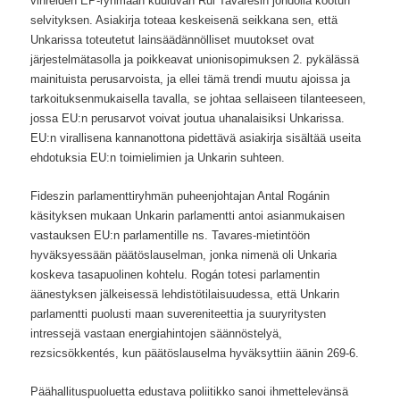
vihreiden EP-ryhmään kuuluvan Rui Tavaresin johdolla kootun
selvityksen. Asiakirja toteaa keskeisenä seikkana sen, että
Unkarissa toteutetut lainsäädännölliset muutokset ovat
järjestelmätasolla ja poikkeavat unionisopimuksen 2. pykälässä
mainituista perusarvoista, ja ellei tämä trendi muutu ajoissa ja
tarkoituksenmukaisella tavalla, se johtaa sellaiseen tilanteeseen,
jossa EU:n perusarvot voivat joutua uhanalaisiksi Unkarissa.
EU:n virallisena kannanottona pidettävä asiakirja sisältää useita
ehdotuksia EU:n toimielimien ja Unkarin suhteen.
Fideszin parlamenttiryhmän puheenjohtajan Antal Rogánin
käsityksen mukaan Unkarin parlamentti antoi asianmukaisen
vastauksen EU:n parlamentille ns. Tavares-mietintöön
hyväksyessään päätöslauselman, jonka nimenä oli Unkaria
koskeva tasapuolinen kohtelu. Rogán totesi parlamentin
äänestyksen jälkeisessä lehdistötilaisuudessa, että Unkarin
parlamentti puolusti maan suvereniteettia ja suuryritysten
intressejä vastaan energiahintojen säännöstelyä,
rezsicsökkentés, kun päätöslauselma hyväksyttiin äänin 269-6.
Päähallituspuoluetta edustava poliitikko sanoi ihmettelevänsä