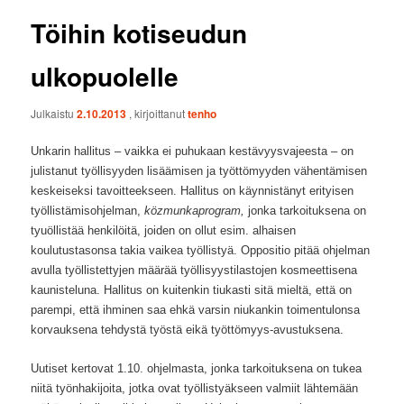
Töihin kotiseudun
ulkopuolelle
Julkaistu
2.10.2013
, kirjoittanut
tenho
Unkarin hallitus – vaikka ei puhukaan kestävyysvajeesta – on
julistanut työllisyyden lisäämisen ja työttömyyden vähentämisen
keskeiseksi tavoitteekseen. Hallitus on käynnistänyt erityisen
työllistämisohjelman,
közmunkaprogram,
jonka tarkoituksena on
tyuöllistää henkilöitä, joiden on ollut esim. alhaisen
koulutustasonsa takia vaikea työllistyä. Oppositio pitää ohjelman
avulla työllistettyjen määrää työllisyystilastojen kosmeettisena
kaunisteluna. Hallitus on kuitenkin tiukasti sitä mieltä, että on
parempi, että ihminen saa ehkä varsin niukankin toimentulonsa
korvauksena tehdystä työstä eikä työttömyys-avustuksena.
Uutiset kertovat 1.10. ohjelmasta, jonka tarkoituksena on tukea
niitä työnhakijoita, jotka ovat työllistyäkseen valmiit lähtemään