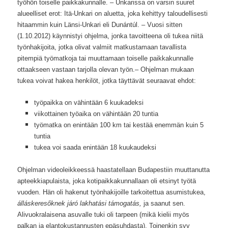
työhön toiselle paikkakunnalle. – Unkarissa on varsin suuret
alueelliset erot: Itä-Unkari on aluetta, joka kehittyy
taloudellisesti
hitaammin kuin Länsi-Unkari eli Dunántúl. – Vuosi sitten
(1.10.2012) käynnistyi ohjelma, jonka tavoitteena oli tukea niitä
työnhakijoita, jotka olivat valmiit matkustamaan tavallista
pitempiä työmatkoja tai muuttamaan toiselle paikkakunnalle
ottaakseen vastaan tarjolla olevan työn.– Ohjelman mukaan
tukea voivat hakea henkilöt, jotka täyttävät seuraavat ehdot:
työpaikka on vähintään 6 kuukadeksi
viikottainen työaika on vähintään 20 tuntia
työmatka on enintään 100 km tai kestää enemmän kuin 5
tuntia
tukea voi saada enintään 18 kuukaudeksi
Ohjelman videoleikkeessä haastatellaan Budapestiin muuttanutta
apteekkiapulaista, joka kotipaikkakunnallaan oli etsinyt työtä
vuoden. Hän oli hakenut työnhakijoille tarkoitettua asumistukea,
álláskeres
ő
knek járó lakhatási támogatás,
ja saanut sen.
Alivuokralaisena asuvalle tuki oli tarpeen (mikä kielii myös
palkan ja elantokustannusten epäsuhdasta). Toinenkin syy