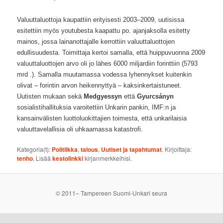
Valuuttaluottoja kaupattiin erityisesti 2003–2009, uutisissa
esitettiin myös youtubesta kaapattu po. ajanjaksolla esitetty
mainos, jossa lainanottajalle kerrottiin valuuttaluottojen
edullisuudesta. Toimittaja kertoi samalla, että huippuvuonna 2009
valuuttaluottojen arvo oli jo lähes 6000 miljardiin forinttiin (5793
mrd .). Samalla muutamassa vodessa lyhennykset kuitenkin
olivat – forintin arvon heikennyttyä – kaksinkertaistuneet.
Uutisten mukaan sekä
Medgyessyn
että
Gyurcsányn
sosialistihallituksia varoitettiin Unkarin pankin, IMF:n ja
kansainvälisten luottoluokittajien toimesta, että unkarilaisia
valuuttavelallisia oli uhkaamassa katastrofi.
Kategoria(t):
Politiikka
,
talous
,
Uutiset ja tapahtumat
. Kirjoittaja:
tenho
. Lisää
kestolinkki
kirjanmerkkeihisi.
© 2011– Tampereen Suomi-Unkari seura