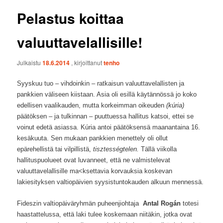
Pelastus koittaa
valuuttavelallisille!
Julkaistu
18.6.2014
, kirjoittanut
tenho
Syyskuu tuo – vihdoinkin – ratkaisun valuuttavelallisten ja
pankkien väliseen kiistaan. Asia oli esillä käytännössä jo koko
edellisen vaalikauden, mutta korkeimman oikeuden
(kúria)
päätöksen – ja tulkinnan – puuttuessa hallitus katsoi, ettei se
voinut edetä asiassa. Kúria antoi päätöksensä maanantaina 16.
kesäkuuta. Sen mukaan pankkien menettely oli ollut
epärehellistä tai vilpillistä,
tisztességtelen.
Tällä viikolla
hallituspuolueet ovat luvanneet, että ne valmistelevat
valuuttavelallisille ma<ksettavia korvauksia koskevan
lakiesityksen valtiopäivien syysistuntokauden alkuun mennessä.
Fideszin valtiopäiväryhmän puheenjiohtaja
Antal Rogán
totesi
haastattelussa, että laki tulee koskemaan niitäkin, jotka ovat