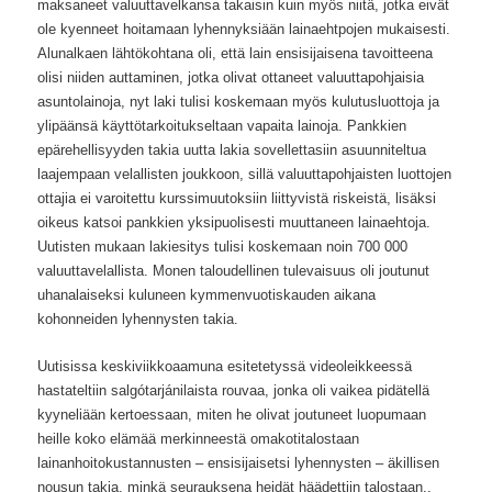
maksaneet valuuttavelkansa takaisin kuin myös niitä, jotka eivät
ole kyenneet hoitamaan lyhennyksiään lainaehtpojen mukaisesti.
Alunalkaen lähtökohtana oli, että lain ensisijaisena tavoitteena
olisi niiden auttaminen, jotka olivat ottaneet valuuttapohjaisia
asuntolainoja, nyt laki tulisi koskemaan myös kulutusluottoja ja
ylipäänsä käyttötarkoitukseltaan vapaita lainoja. Pankkien
epärehellisyyden takia uutta lakia sovellettasiin asuunniteltua
laajempaan velallisten joukkoon, sillä valuuttapohjaisten luottojen
ottajia ei varoitettu kurssimuutoksiin liittyvistä riskeistä, lisäksi
oikeus katsoi pankkien yksipuolisesti muuttaneen lainaehtoja.
Uutisten mukaan lakiesitys tulisi koskemaan noin 700 000
valuuttavelallista. Monen taloudellinen tulevaisuus oli joutunut
uhanalaiseksi kuluneen kymmenvuotiskauden aikana
kohonneiden lyhennysten takia.
Uutisissa keskiviikkoaamuna esitetetyssä videoleikkeessä
hastateltiin salgótarjánilaista rouvaa, jonka oli vaikea pidätellä
kyyneliään kertoessaan, miten he olivat joutuneet luopumaan
heille koko elämää merkinneestä omakotitalostaan
lainanhoitokustannusten – ensisijaisetsi lyhennysten – äkillisen
nousun takia, minkä seurauksena heidät häädettiin talostaan..