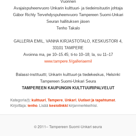
Vuorinen
Avajaispuheenvuoro Unkarin kulttuuri- ja tiedeinsituutin johtaja
Gábor Richly Tervehdyspuheenvuoro Tampereen Suomi-Unkari
Seuran hallituksen jäsen
Tenho Takalo
GALLERIA EMIL, VANHA KIRJASTOTALO, KESKUSTORI 4,
33101 TAMPERE
Avoinna ma, pe 10–15.45; ti-to 10–18; la, su 11–17
www.tampere.fi/galleriaemil
Balassi-instituutti; Unkarin kulttuuri-ja tiedekeskus, Helsinki
Tampereen Suomi-Unkari Seura
TAMPEREEN KAUPUNGIN KULTTUURIPALVELUT
Kategoria(t):
kulttuuri
,
Tampere
,
Unkari
,
Uutiset ja tapahtumat
.
Kirjoittaja:
tenho
. Lisää
kestolinkki
kirjanmerkkeihisi.
© 2011– Tampereen Suomi-Unkari seura