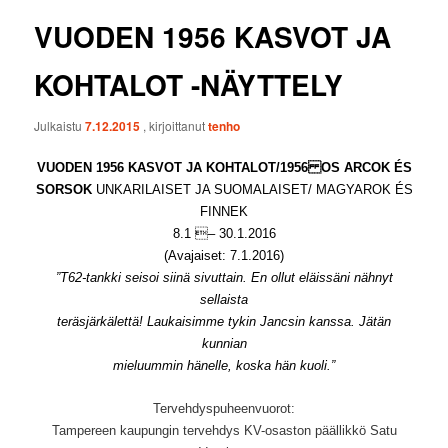
VUODEN 1956 KASVOT JA
KOHTALOT -NÄYTTELY
Julkaistu
7.12.2015
, kirjoittanut
tenho
VUODEN 1956 KASVOT JA KOHTALOT/1956 OS ARCOK ÉS
SORSOK
UNKARILAISET JA SUOMALAISET/ MAGYAROK ÉS
FINNEK
8.1 – 30.1.2016
(Avajaiset:
7.1.2016)
”T62-tankki seisoi siinä sivuttain. En ollut eläissäni nähnyt
sellaista
teräsjärkälettä! Laukaisimme tykin Jancsin kanssa. Jätän
kunnian
mieluummin hänelle, koska hän kuoli.”
Tervehdyspuheenvuorot:
Tampereen kaupungin tervehdys KV-osaston päällikkö Satu