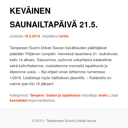
KEVÄINEN
SAUNAILTAPÄIVÄ 21.5.
Julkaistu
16.5.2016
, kirjoittanut
tenho
Tampereen Suomi-Unkari Seuran kevätkauden päättäjäiset
pidetään Ylöjärven Lempiän- niemessä lauantaina 21. toukokuuta
kello 14 alkaen. Saunomme, syömme unkarilaista kalakeittoa
sekä kahvittelemme, muistelemme menneitä tapahtumia ja
ideoimme uusia. – Ajo-ohjeet oman lehtemme numerossa
1/2016. Lisätietoja myös hallituksen jäseniltä. – Kalakeitto on
valmis pian klo 15 jälkeen!
Kategoria(t):
Tampere
,
Uutiset ja tapahtumat
. Kirjoittaja:
tenho
. Lisää
kestolinkki
kirjanmerkkeihisi.
© 2011– Tampereen Suomi-Unkari seura