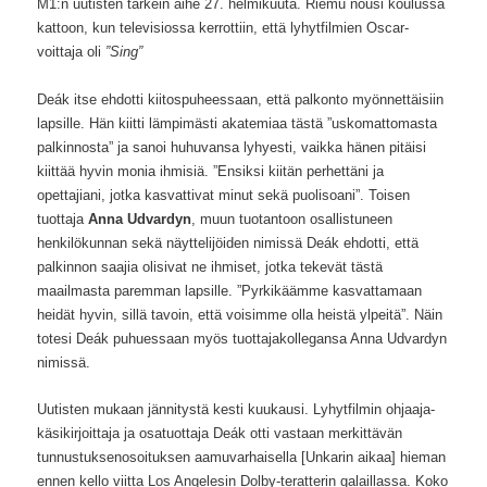
M1:n uutisten tärkein aihe 27. helmikuuta. Riemu nousi koulussa
kattoon, kun televisiossa kerrottiin, että lyhytfilmien Oscar-
voittaja oli
”Sing”
Deák itse ehdotti kiitospuheessaan, että palkonto myönnettäisiin
lapsille. Hän kiitti lämpimästi akatemiaa tästä ”uskomattomasta
palkinnosta” ja sanoi huhuvansa lyhyesti, vaikka hänen pitäisi
kiittää hyvin monia ihmisiä. ”Ensiksi kiitän perhettäni ja
opettajiani, jotka kasvattivat minut sekä puolisoani”. Toisen
tuottaja
Anna Udvardyn
, muun tuotantoon osallistuneen
henkilökunnan sekä näyttelijöiden nimissä Deák ehdotti, että
palkinnon saajia olisivat ne ihmiset, jotka tekevät tästä
maailmasta paremman lapsille. ”Pyrkikäämme kasvattamaan
heidät hyvin, sillä tavoin, että voisimme olla heistä ylpeitä”. Näin
totesi Deák puhuessaan myös tuottajakollegansa Anna Udvardyn
nimissä.
Uutisten mukaan jännitystä kesti kuukausi. Lyhytfilmin ohjaaja-
käsikirjoittaja ja osatuottaja Deák otti vastaan merkittävän
tunnustuksenosoituksen aamuvarhaisella
[Unkarin aikaa] hieman
ennen kello viitta Los Angelesin Dolby-teratterin galaillassa. Koko