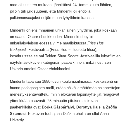
maa oli uutisten mukaan jännittänyt 24. tammikuuta lähtien,
jolloin tuli julkisuuteen, että Mindenki oli ehdolla
palkinnonsaajaksi neljän muun lyhytfilmin kanssa.
Mindenki on ensimmäinen unkarilainen lyhytfilmi, joka koskaan
on saanut Oscar-ehdokkuuden. Mindenki debytoi
unkarilaisyleisön edessä viime maaliskuussa
Friss Hus
Budapest
-Festivaalilla (Friss Hus = Tuoretta lihaa),
kesäkuusssa se sai Tokion
Short Shorts
-festivaalilla lyhytfilmien
näytelmäelokuvien kategorian pääpalkinnon, mikä nosti sen
Unkarin omaksi Oscar-ehdokkaaksi.
Mindenki tapahtuu 1990-luvun koulumaailmassa, keskeisenä on
huono pedagpoginen malli, erään häikäilemättömän naisopettajan
menestyksentavoittelu, mihin elokuvan lapsinäyttelijät reragoivat
ytimekkään osuvasti. 25 minuutin pituisen elokuvan
päähenkilöitä ovat
Dorka Gáspárfalvi, Dorottya Hais
ja
Zsófia
Szamosi
. Elokuvan tuottajana Deákin ohella on ollut Anna
Udvardy.