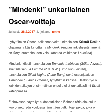
”Mindenki” unkarilainen
Oscar-voittaja
Julkaistu
28.2.2017
, kirjoittanut
tenho
Lyhytfilmien Oscar -palkinnon voitti unkarilaisen
Kristóf Deákin
ohjaama ja käsikirjoittama
Mindenki
(englanninkielisenä nimenä
on
Sing
, suomeksi sen voisi kääntää vaikkapa:
Laulakaa
)
Mindenki kilpaili ranskalaisen
Ennemis Intérieurs (Sélim Azzazi),
sveitsiläisen
La Femme et le TGV (Timo von Gunten),
tanskalaisen
Silent Nights (Aske Bang)
sekä espanjalaisen
Timecode (Juanjo Giménez)
lyhytfilmin kanssa. Deákin työ oli
kaikkien aikojen ensimmäinen ehdolla ollut unkarilaisfilmi tässä
kategoriassa.
Elokuvassa näytellyt budapestiläisen Bakács térin alakoulun
kuoro vietti yön koulussa jännittäen palkintojenjakoa, joka oli