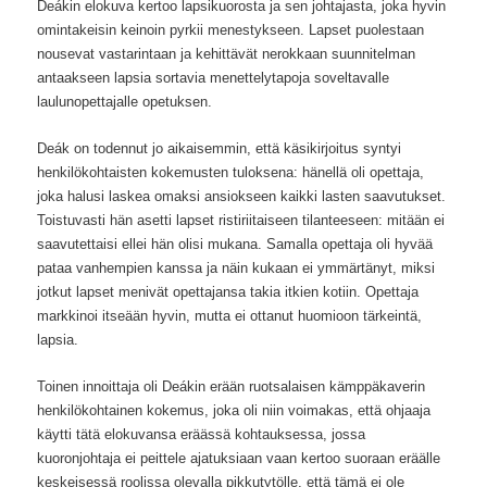
Deákin elokuva kertoo
lapsikuorosta
ja sen johtajasta, joka hyvin
omintakeisin keinoin pyrkii menestykseen. Lapset puolestaan
nousevat vastarintaan ja kehittävät nerokkaan suunnitelman
antaakseen lapsia sortavia menettelytapoja soveltavalle
laulunopettajalle opetuksen.
Deák on todennut jo aikaisemmin, että käsikirjoitus syntyi
henkilökohtaisten kokemusten tuloksena: hänellä oli opettaja,
joka halusi laskea omaksi ansiokseen kaikki lasten saavutukset.
Toistuvasti hän asetti lapset ristiriitaiseen tilanteeseen: mitään ei
saavutettaisi ellei hän olisi mukana. Samalla opettaja oli hyvää
pataa vanhempien kanssa ja näin kukaan ei ymmärtänyt, miksi
jotkut lapset menivät opettajansa takia itkien kotiin. Opettaja
markkinoi itseään hyvin, mutta ei ottanut huomioon tärkeintä,
lapsia.
Toinen innoittaja oli Deákin erään ruotsalaisen kämppäkaverin
henkilökohtainen kokemus, joka oli niin voimakas, että ohjaaja
käytti tätä elokuvansa eräässä kohtauksessa, jossa
kuoronjohtaja ei peittele ajatuksiaan vaan kertoo suoraan eräälle
keskeisessä roolissa olevalla pikkutytölle, että tämä ei ole