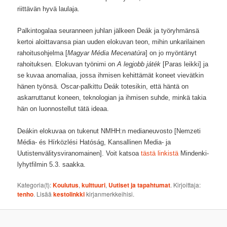
riittävän hyvä laulaja.
Palkintogalaa seuranneen juhlan jälkeen Deák ja työryhmänsä
kertoi aloittavansa pian uuden elokuvan teon, mihin unkarilainen
rahoitusohjelma [
Magyar Média Mecenatúra
] on jo myöntänyt
rahoituksen. Elokuvan työnimi on
A legjobb játék
[Paras leikki] ja
se kuvaa anomaliaa, jossa ihmisen kehittämät koneet vievätkin
hänen työnsä. Oscar-palkittu Deák totesikin, että häntä on
askarruttanut koneen, teknologian ja ihmisen suhde, minkä takia
hän on luonnostellut tätä ideaa.
Deákin elokuvaa on tukenut NMHH:n medianeuvosto [Nemzeti
Média- és Hírközlési Hatóság, Kansallinen Media- ja
Uutistenvälitysviranomainen]. Voit katsoa
tästä linkistä
Mindenki-
lyhytfilmin 5.3. saakka.
Kategoria(t):
Koulutus
,
kulttuuri
,
Uutiset ja tapahtumat
. Kirjoittaja:
tenho
. Lisää
kestolinkki
kirjanmerkkeihisi.