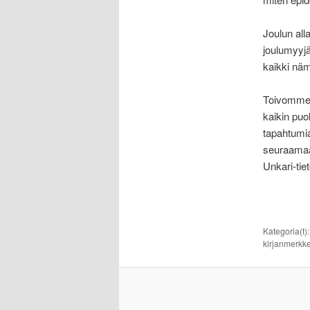
Joulun all
joulumyyj
kaikki nä
Toivomme, 
kaikin puo
tapahtumi
seuraamaa
Unkari-tiet
Kategoria(t)
kirjanmerkke