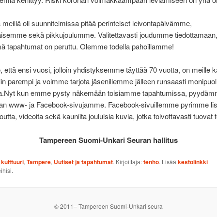
a meillä oli suunnitelmissa pitää perinteiset leivontapäivämme,
äisemme sekä pikkujoulumme. Valitettavasti joudumme tiedottamaan,
mä tapahtumat on peruttu. Olemme todella pahoillamme!
että ensi vuosi, jolloin yhdistyksemme täyttää 70 vuotta, on meille ka
lin parempi ja voimme tarjota jäsenillemme jälleen runsaasti monipuol
a.Nyt kun emme pysty näkemään toisiamme tapahtumissa, pyydämm
n www- ja Facebook-sivujamme. Facebook-sivuillemme pyrimme l
outta, videoita sekä kauniita jouluisia kuvia, jotka toivottavasti tuovat te
Tampereen Suomi-Unkari Seuran hallitus
:
kulttuuri
,
Tampere
,
Uutiset ja tapahtumat
. Kirjoittaja:
tenho
. Lisää
kestolinkki
ihisi.
© 2011– Tampereen Suomi-Unkari seura