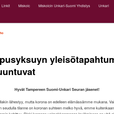
Linkit
Miskolc
Miskolcin Unkari-Suomi Yhdistys
Unkari
nho
pusyksuyn yleisötapahtu
uuntuvat
Hyvät Tampereen Suomi-Unkari Seuran jäsenet!
ellakin lähestyy, mutta korona on edelleen elämässämme mukana. Va
 seudulla tilanne on koronan suhteen melko hyvä, emme kuitenkaan v
demia kehittyy. Riski koronan voimakkaampaan leviämiseen on yhä 