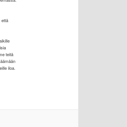
 että
ikille
isia
e teitä
isäämään
ille iloa.