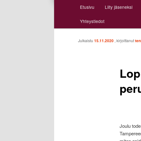
Päävalikko
Etusivu
Liity jäseneksi
Siirry
Siirry
Yhteystiedot
sisältöön
toissijaiseen
sisältöön
Julkaistu
15.11.2020
, kirjoittanut
te
Lop
per
Joulu tod
Tampereen
miten epi