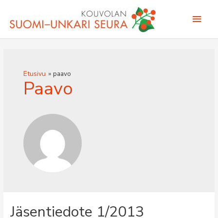
Siirry
Pääv
sisältöön
Etusivu
paavo
Paavo
Jäsentiedote 1/2013