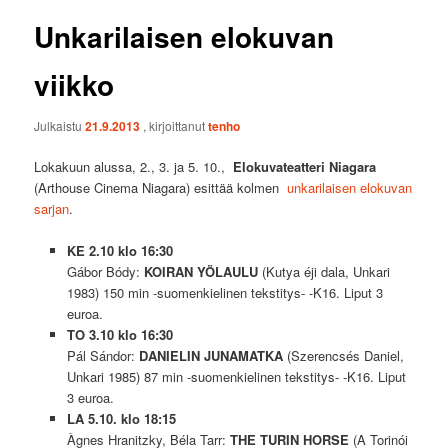
Unkarilaisen elokuvan
viikko
Julkaistu
21.9.2013
, kirjoittanut
tenho
Lokakuun alussa, 2., 3. ja 5. 10.,
Elokuvateatteri Niagara
(Arthouse Cinema Niagara) esittää kolmen
unkarilaisen elokuvan
sarjan
.
KE 2.10 klo 16:30
Gábor Bódy:
KOIRAN YÖLAULU
(Kutya éji dala, Unkari
1983) 150 min -suomenkielinen tekstitys- -K16. Liput 3
euroa.
TO 3.10 klo 16:30
Pál Sándor:
DANIELIN JUNAMATKA
(Szerencsés Daniel,
Unkari 1985) 87 min -suomenkielinen tekstitys- -K16. Liput
3 euroa.
LA 5.10. klo 18:15
Àgnes Hranitzky, Béla Tarr:
THE TURIN HORSE
(A Torinói