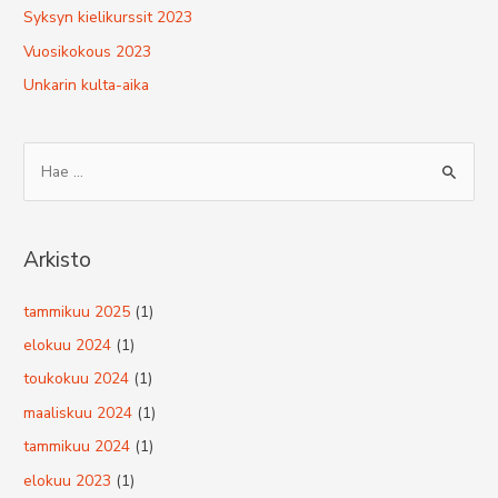
Syksyn kielikurssit 2023
Vuosikokous 2023
Unkarin kulta-aika
S
e
a
r
Arkisto
c
h
tammikuu 2025
(1)
f
elokuu 2024
(1)
o
toukokuu 2024
(1)
r
maaliskuu 2024
(1)
:
tammikuu 2024
(1)
elokuu 2023
(1)