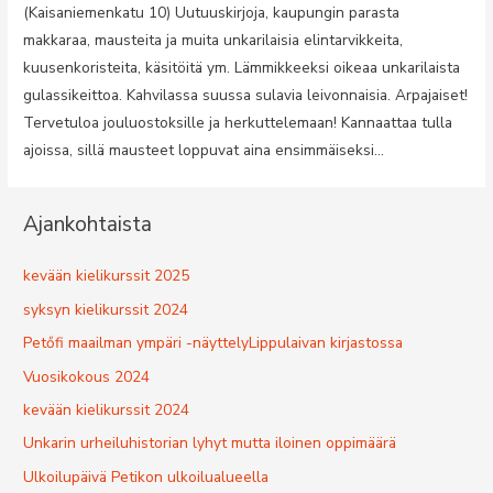
(Kaisaniemenkatu 10) Uutuuskirjoja, kaupungin parasta
makkaraa, mausteita ja muita unkarilaisia elintarvikkeita,
kuusenkoristeita, käsitöitä ym. Lämmikkeeksi oikeaa unkarilaista
gulassikeittoa. Kahvilassa suussa sulavia leivonnaisia. Arpajaiset!
Tervetuloa jouluostoksille ja herkuttelemaan! Kannaattaa tulla
ajoissa, sillä mausteet loppuvat aina ensimmäiseksi…
Ajankohtaista
kevään kielikurssit 2025
syksyn kielikurssit 2024
Petőfi maailman ympäri -näyttelyLippulaivan kirjastossa
Vuosikokous 2024
kevään kielikurssit 2024
Unkarin urheiluhistorian lyhyt mutta iloinen oppimäärä
Ulkoilupäivä Petikon ulkoilualueella