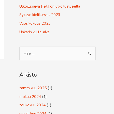
Ulkoilupäivä Petikon ulkoilualueella
Syksyn kielikurssit 2023
Vuosikokous 2023
Unkarin kulta-aika
S
e
a
r
Arkisto
c
tammikuu 2025
(1)
h
f
elokuu 2024
(1)
o
toukokuu 2024
(1)
r
maaliskuu 2024
(1)