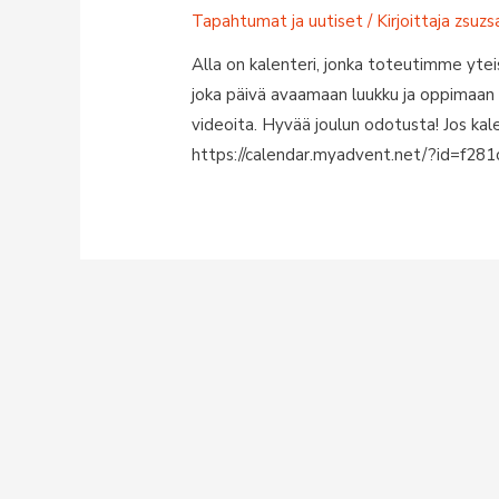
Tapahtumat ja uutiset
/ Kirjoittaja
zsuzs
Alla on kalenteri, jonka toteutimme yteis
joka päivä avaamaan luukku ja oppimaan 
videoita. Hyvää joulun odotusta! Jos kalent
https://calendar.myadvent.net/?id=f2