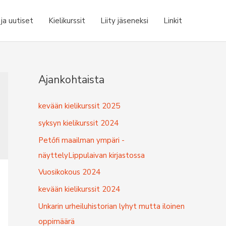
a uutiset
Kielikurssit
Liity jäseneksi
Linkit
Ajankohtaista
kevään kielikurssit 2025
syksyn kielikurssit 2024
Petőfi maailman ympäri -
näyttelyLippulaivan kirjastossa
Vuosikokous 2024
kevään kielikurssit 2024
Unkarin urheiluhistorian lyhyt mutta iloinen
oppimäärä