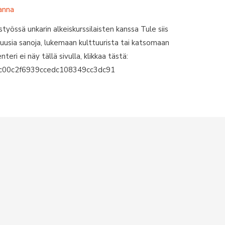
anna
työssä unkarin alkeiskurssilaisten kanssa Tule siis
uusia sanoja, lukemaan kulttuurista tai katsomaan
eri ei näy tällä sivulla, klikkaa tästä:
81c00c2f6939ccedc108349cc3dc91