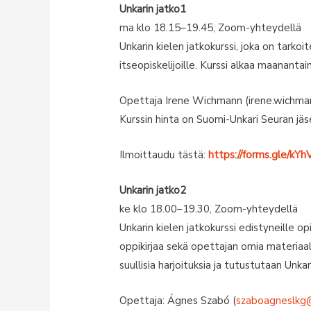
Unkarin jatko1
ma klo 18.15–19.45, Zoom-yhteydellä
Unkarin kielen jatkokurssi, joka on tarkoit
itseopiskelijoille. Kurssi alkaa maananta
Opettaja Irene Wichmann (irene.wichm
Kurssin hinta on Suomi-Unkari Seuran jäse
Ilmoittaudu tästä:
https://forms.gle/k
Unkarin jatko2
ke klo 18.00–19.30, Zoom-yhteydellä
Unkarin kielen jatkokurssi edistyneille opi
oppikirjaa sekä opettajan omia materiaale
suullisia harjoituksia ja tutustutaan Unka
Opettaja: Ágnes Szabó (
szaboagneslkg