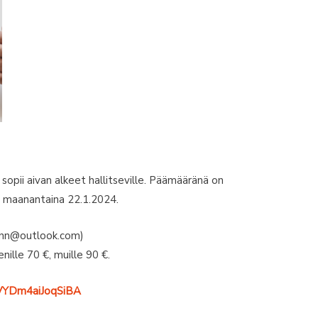
e sopii aivan alkeet hallitseville. Päämääränä on
aa maanantaina 22.1.2024.
ann@outlook.com)
nille 70 €, muille 90 €.
YhVYDm4aiJoqSiBA