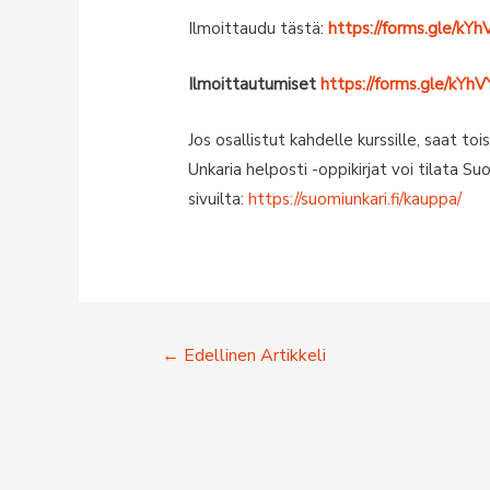
Ilmoittaudu tästä:
https://forms.gle/k
Ilmoittautumiset
https://forms.gle/kY
Jos osallistut kahdelle kurssille, saat to
Unkaria helposti -oppikirjat voi tilata S
sivuilta:
https://suomiunkari.fi/kauppa/
Artikkelien
←
Edellinen Artikkeli
selaus