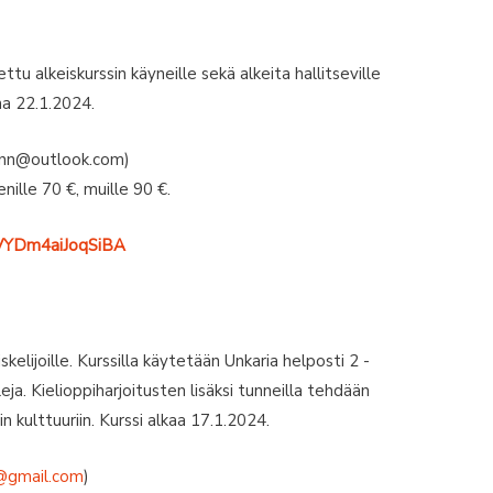
ettu alkeiskurssin käyneille sekä alkeita hallitseville
ina 22.1.2024.
ann@outlook.com)
nille 70 €, muille 90 €.
YhVYDm4aiJoqSiBA
skelijoille. Kurssilla käytetään Unkaria helposti 2 -
ja. Kielioppiharjoitusten lisäksi tunneilla tehdään
rin kulttuuriin. Kurssi alkaa 17.1.2024.
@gmail.com
)