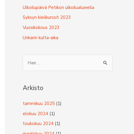
Ulkoilupäivä Petikon ulkoilualueella
Syksyn kielikurssit 2023
Vuosikokous 2023
Unkarin kulta-aika
S
e
a
r
Arkisto
c
tammikuu 2025
(1)
h
f
elokuu 2024
(1)
o
toukokuu 2024
(1)
r
maaliskuu 2024
(1)