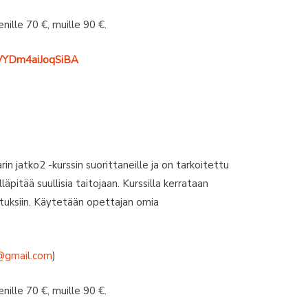
nille 70 €, muille 90 €.
YhVYDm4aiJoqSiBA
rin jatko2 -kurssin suorittaneille ja on tarkoitettu
lläpitää suullisia taitojaan. Kurssilla kerrataan
oituksiin. Käytetään opettajan omia
@gmail.com
)
nille 70 €, muille 90 €.