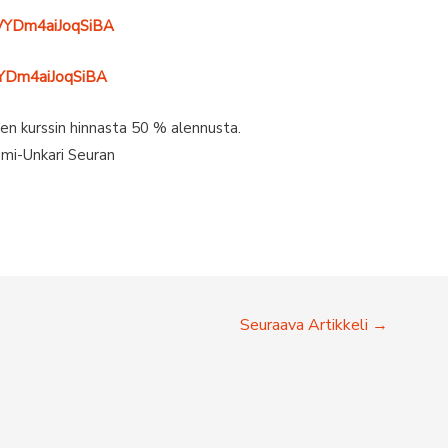
YhVYDm4aiJoqSiBA
hVYDm4aiJoqSiBA
isen kurssin hinnasta 50 % alennusta.
uomi-Unkari Seuran
Seuraava Artikkeli
→