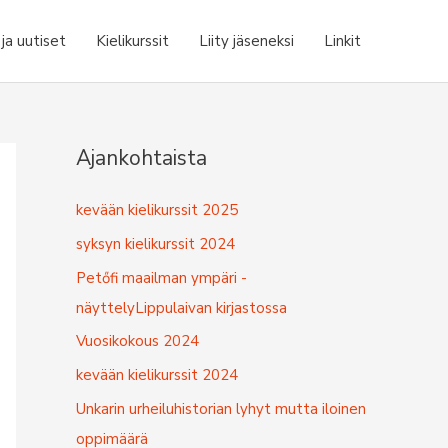
a uutiset
Kielikurssit
Liity jäseneksi
Linkit
Ajankohtaista
kevään kielikurssit 2025
syksyn kielikurssit 2024
Petőfi maailman ympäri -
näyttelyLippulaivan kirjastossa
Vuosikokous 2024
kevään kielikurssit 2024
Unkarin urheiluhistorian lyhyt mutta iloinen
oppimäärä