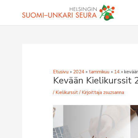
Siirry
sisältöön
Etusivu
2024
tammikuu
14
kevään
Kevään Kielikurssit
/
Kielikurssit
/ Kirjoittaja
zsuzsanna