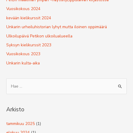
Vuosikokous 2024
kevään kielikurssit 2024
Unkarin urheiluhistorian lyhyt mutta iloinen oppimäärä
Ulkoilupäivä Petikon ulkoilualueella
Syksyn kielikurssit 2023
Vuosikokous 2023
Unkarin kulta-aika
S
e
a
r
Arkisto
c
h
tammikuu 2025
(1)
f
elokuu 2024
(1)