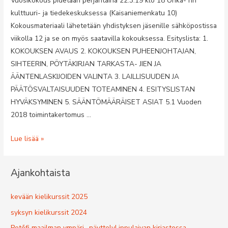
Vuosikokous pidetään perjantaina 22.3.19 klo 18 Unka- rin
kulttuuri- ja tiedekeskuksessa (Kaisaniemenkatu 10)
Kokousmateriaali lähetetään yhdistyksen jäsenille sähköpostissa
viikolla 12 ja se on myös saatavilla kokouksessa. Esityslista: 1.
KOKOUKSEN AVAUS 2. KOKOUKSEN PUHEENJOHTAJAN,
SIHTEERIN, PÖYTÄKIRJAN TARKASTA- JIEN JA
ÄÄNTENLASKIJOIDEN VALINTA 3. LAILLISUUDEN JA
PÄÄTÖSVALTAISUUDEN TOTEAMINEN 4. ESITYSLISTAN
HYVÄKSYMINEN 5. SÄÄNTÖMÄÄRÄISET ASIAT 5.1 Vuoden
2018 toimintakertomus …
TERVETULOA
Lue lisää »
HELSINGIN
SUOMI-
Ajankohtaista
UNKARI
SEURA
kevään kielikurssit 2025
RY:n
syksyn kielikurssit 2024
VUOSIKOKOUKSEEN
Petőfi maailman ympäri -näyttelyLippulaivan kirjastossa