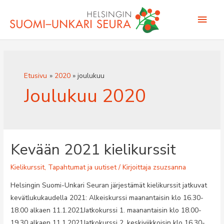
Siirry
Pääv
sisältöön
Etusivu
2020
joulukuu
Joulukuu 2020
Kevään 2021 kielikurssit
Kielikurssit
,
Tapahtumat ja uutiset
/ Kirjoittaja
zsuzsanna
Helsingin Suomi-Unkari Seuran järjestämät kielikurssit jatkuvat
kevätlukukaudella 2021: Alkeiskurssi maanantaisin klo 16.30-
18.00 alkaen 11.1.2021Jatkokurssi 1. maanantaisin klo 18.00-
19.30 alkaen 11.1.2021Jatkokurssi 2. keskiviikkoisin klo 16.30-