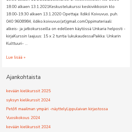
18.00 alkaen 13.1.2021Keskustelukurssi keskiviikkoisin klo
18.00-19.30 alkaen 13.1.2020 Opettaja: Ildikó Koivuvuo, puh.
040 9608984, ildiko.koivuvuo(at)gmail.comOppimateriaali:
alkeis- ja jatkokursseilla on edelleen käytössä Unkaria helposti -
kirjaKurssin laajuus: 15 x 2 tuntia lukukaudessaPaikka: Unkarin
Kulttuuri- …
Kevään
Lue lisää »
2021
kielikurssit
Ajankohtaista
kevään kielikurssit 2025
syksyn kielikurssit 2024
Petőfi maailman ympäri -näyttelyLippulaivan kirjastossa
Vuosikokous 2024
kevään kielikurssit 2024