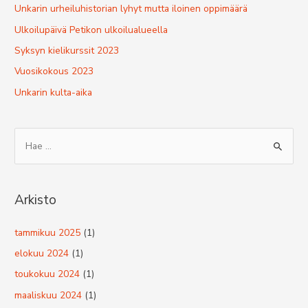
Unkarin urheiluhistorian lyhyt mutta iloinen oppimäärä
Ulkoilupäivä Petikon ulkoilualueella
Syksyn kielikurssit 2023
Vuosikokous 2023
Unkarin kulta-aika
S
e
a
r
Arkisto
c
h
tammikuu 2025
(1)
f
elokuu 2024
(1)
o
toukokuu 2024
(1)
r
maaliskuu 2024
(1)
: