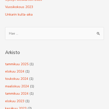
Vuosikokous 2023
Unkarin kulta-aika
S
e
a
r
Arkisto
c
h
tammikuu 2025
(1)
f
elokuu 2024
(1)
o
toukokuu 2024
(1)
r
maaliskuu 2024
(1)
:
tammikuu 2024
(1)
elokuu 2023
(1)
kesäkuu 2023
(2)