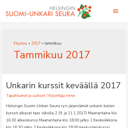
Siirry
Pääv
sisältöön
Etusivu
2017
tammikuu
Tammikuu 2017
Unkarin kurssit keväällä 2017
Tapahtumat ja uutiset
/ Kirjoittaja
irene
Helsingin Suomi-Unkari Seura ry:n järjestämät unkarin kielen
kurssit alkavat taas viikolla 2 (9. ja 11.1.2017) Maanantaina klo
16.30 alkeiskurssi Maanantaina klo 18.00 jatko 1 Keskiviikkona
klo 16.30 jatko 2 Keskiviikkona klo 18.00 keskustelukurssi