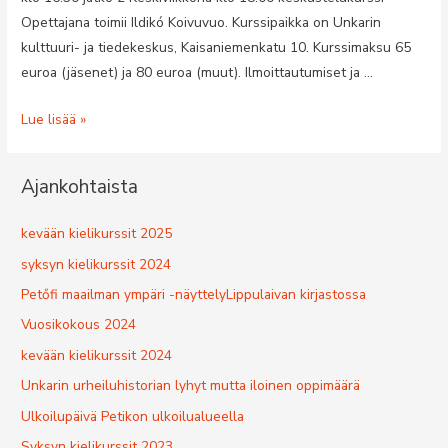
Opettajana toimii Ildikó Koivuvuo. Kurssipaikka on Unkarin
kulttuuri- ja tiedekeskus, Kaisaniemenkatu 10. Kurssimaksu 65
euroa (jäsenet) ja 80 euroa (muut). Ilmoittautumiset ja …
Unkarin
Lue lisää »
kurssit
keväällä
Ajankohtaista
2017
kevään kielikurssit 2025
syksyn kielikurssit 2024
Petőfi maailman ympäri -näyttelyLippulaivan kirjastossa
Vuosikokous 2024
kevään kielikurssit 2024
Unkarin urheiluhistorian lyhyt mutta iloinen oppimäärä
Ulkoilupäivä Petikon ulkoilualueella
Syksyn kielikurssit 2023