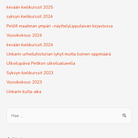
kevään kielikurssit 2025
syksyn kielikurssit 2024
Petőfi maailman ympäri -näyttelyLippulaivan kirjastossa
Vuosikokous 2024
kevään kielikurssit 2024
Unkarin urheiluhistorian lyhyt mutta iloinen oppimäärä
Ulkoilupäivä Petikon ulkoilualueella
Syksyn kielikurssit 2023
Vuosikokous 2023
Unkarin kulta-aika
S
e
a
r