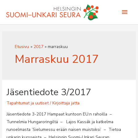
Siirry
Pääv
sisältöön
Etusivu
2017
marraskuu
Marraskuu 2017
Jäsentiedote 3/2017
Tapahtumat ja uutiset
/ Kirjoittaja
jatta
Jäsentiedote 3-2017 Hampaat kuntoon EU:n rahoilla –
Tunnelmia Hungaroringiltä – Lajos Kassák ja katkelma
runoelmasta ’Sielumessu erään naisen muistoksi’ – Tietoa
unkarin kursseista – Helsingin Suomi-Unkari Seuran