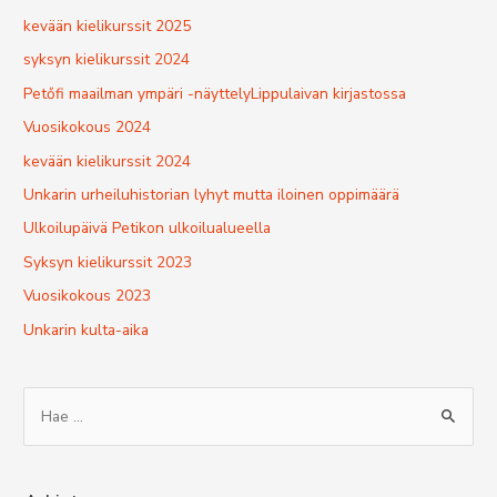
kevään kielikurssit 2025
syksyn kielikurssit 2024
Petőfi maailman ympäri -näyttelyLippulaivan kirjastossa
Vuosikokous 2024
kevään kielikurssit 2024
Unkarin urheiluhistorian lyhyt mutta iloinen oppimäärä
Ulkoilupäivä Petikon ulkoilualueella
Syksyn kielikurssit 2023
Vuosikokous 2023
Unkarin kulta-aika
S
e
a
r