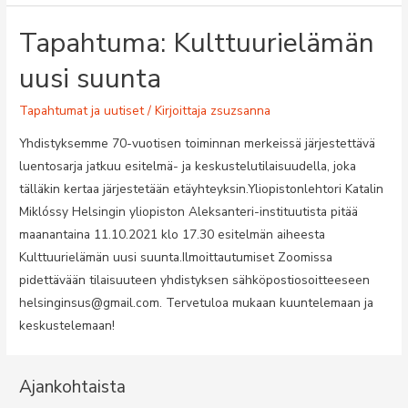
Tapahtuma: Kulttuurielämän
uusi suunta
Tapahtumat ja uutiset
/ Kirjoittaja
zsuzsanna
Yhdistyksemme 70-vuotisen toiminnan merkeissä järjestettävä
luentosarja jatkuu esitelmä- ja keskustelutilaisuudella, joka
tälläkin kertaa järjestetään etäyhteyksin.Yliopistonlehtori Katalin
Miklóssy Helsingin yliopiston Aleksanteri-instituutista pitää
maanantaina 11.10.2021 klo 17.30 esitelmän aiheesta
Kulttuurielämän uusi suunta.Ilmoittautumiset Zoomissa
pidettävään tilaisuuteen yhdistyksen sähköpostiosoitteeseen
helsinginsus@gmail.com. Tervetuloa mukaan kuuntelemaan ja
keskustelemaan!
Ajankohtaista