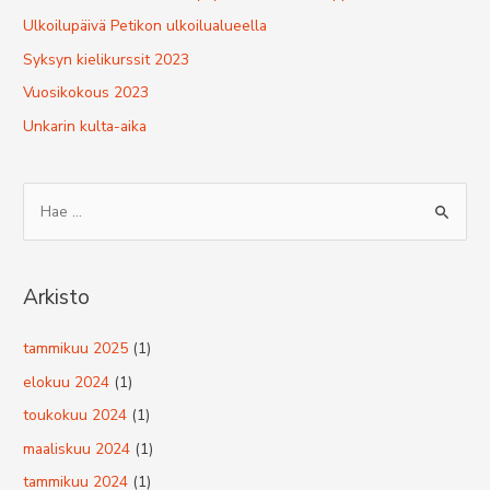
Ulkoilupäivä Petikon ulkoilualueella
Syksyn kielikurssit 2023
Vuosikokous 2023
Unkarin kulta-aika
S
e
a
r
Arkisto
c
h
tammikuu 2025
(1)
f
elokuu 2024
(1)
o
toukokuu 2024
(1)
r
maaliskuu 2024
(1)
:
tammikuu 2024
(1)