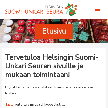
Siirry
Pääv
sisältöön
Etusivu
Tervetuloa Helsingin Suomi-
Unkari Seuran sivuille ja
mukaan toimintaan!
Löydät täältä tietoa yhdistyksen toiminnasta ja kiinnostavia
linkkejä.
Tästä
voit liittyä myös sähköpostilistalle.