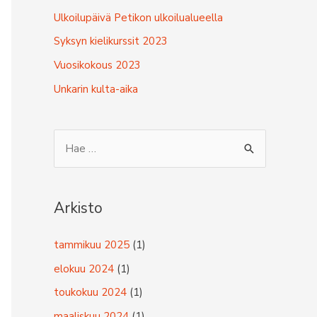
Ulkoilupäivä Petikon ulkoilualueella
Syksyn kielikurssit 2023
Vuosikokous 2023
Unkarin kulta-aika
S
e
a
r
Arkisto
c
tammikuu 2025
(1)
h
f
elokuu 2024
(1)
o
toukokuu 2024
(1)
r
maaliskuu 2024
(1)