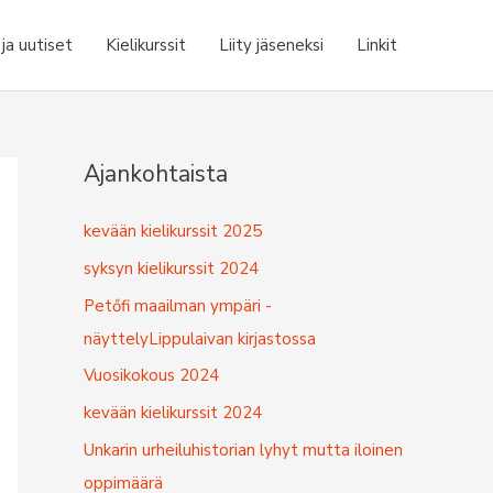
a uutiset
Kielikurssit
Liity jäseneksi
Linkit
Ajankohtaista
kevään kielikurssit 2025
syksyn kielikurssit 2024
Petőfi maailman ympäri -
näyttelyLippulaivan kirjastossa
Vuosikokous 2024
kevään kielikurssit 2024
Unkarin urheiluhistorian lyhyt mutta iloinen
oppimäärä