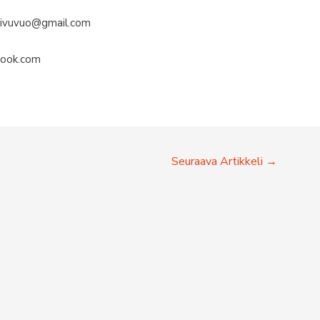
.koivuvuo@gmail.com
tlook.com
Seuraava Artikkeli
→