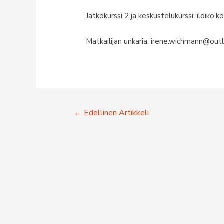
Jatkokurssi 2 ja keskustelukurssi: ildiko
Matkailijan unkaria: irene.wichmann@ou
Artikkelien
←
Edellinen Artikkeli
selaus