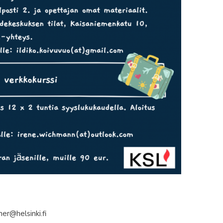
her@helsinki.fi