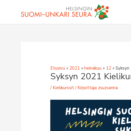
Siirry
sisältöön
Etusivu
2021
heinäkuu
12
Syksyn 
Syksyn 2021 Kielikur
/
Kielikurssit
/ Kirjoittaja
zsuzsanna