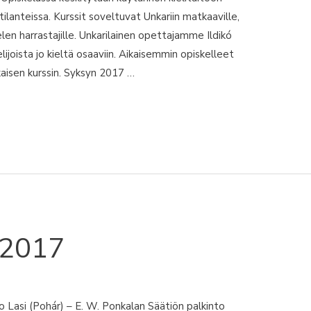
tilanteissa. Kurssit soveltuvat Unkariin matkaaville,
kielen harrastajille. Unkarilainen opettajamme Ildikó
lijoista jo kieltä osaaviin. Aikaisemmin opiskelleet
kaisen kurssin. Syksyn 2017 …
/2017
o Lasi (Pohár) – E. W. Ponkalan Säätiön palkinto