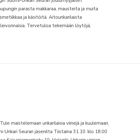
gin Suomi-Unkari Seuran joulumyyjäiset
kaupungin parasta makkaraa, mausteita ja muita
osmetiikkaa ja käsitöitä. Aitounkarilaista
a leivonnaisia. Tervetuloa tekemään löytöjä,
ule maistelemaan unkarilaisia viinejä ja kuulemaan,
Unkari Seuran jäsenilta Tiistaina 31.10. klo 18.00