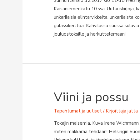
Sunnuntaina 3.12.2017 klo 11-15 Helsin
Kaisaniemenkatu 10:ssä. Uutuuskirjoja, 
unkarilaisia elintarvikkeita, unkarilaista k
gulassikeittoa. Kahvilassa suussa sulavi
jouluostoksille ja herkuttelemaan!
Viini ja possu
Tapahtumat ja uutiset
/ Kirjoittaja
jatta
Tokajin maisemia. Kuva Irene Wichmann T
miten makkaraa tehdään! Helsingin Suomi-