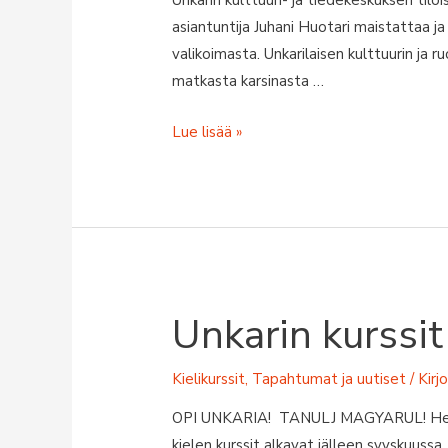
Unkarin kulttuuri- ja tiedekeskuksen tiloi
asiantuntija Juhani Huotari maistattaa ja 
valikoimasta. Unkarilaisen kulttuurin ja
matkasta karsinasta …
Viini
Lue lisää »
ja
possu
Unkarin kurssi
Kielikurssit
,
Tapahtumat ja uutiset
/ Kirj
OPI UNKARIA! TANULJ MAGYARUL! Helsin
kielen kurssit alkavat jälleen syyskuussa