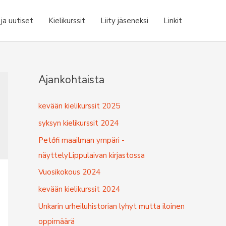
a uutiset
Kielikurssit
Liity jäseneksi
Linkit
Ajankohtaista
kevään kielikurssit 2025
syksyn kielikurssit 2024
Petőfi maailman ympäri -
näyttelyLippulaivan kirjastossa
Vuosikokous 2024
kevään kielikurssit 2024
Unkarin urheiluhistorian lyhyt mutta iloinen
oppimäärä