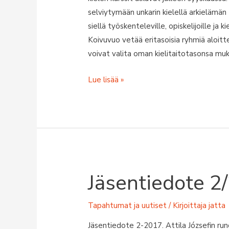
selviytymään unkarin kielellä arkielämän 
siellä työskenteleville, opiskelijoille ja 
Koivuvuo vetää eritasoisia ryhmiä aloitte
voivat valita oman kielitaitotasonsa mu
Unkarin
Lue lisää »
kurssit
syksyllä
2017
Jäsentiedote 2
Tapahtumat ja uutiset
/ Kirjoittaja
jatta
Jäsentiedote 2-2017. Attila Józsefin run