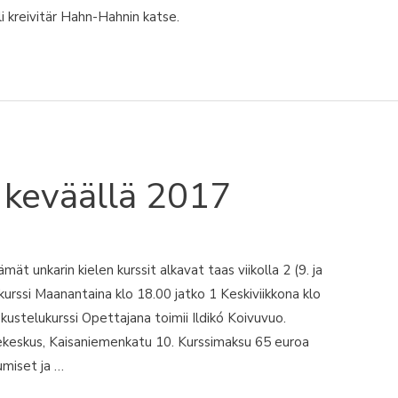
i kreivitär Hahn-Hahnin katse.
t keväällä 2017
mät unkarin kielen kurssit alkavat taas viikolla 2 (9. ja
urssi Maanantaina klo 18.00 jatko 1 Keskiviikkona klo
kustelukurssi Opettajana toimii Ildikó Koivuvuo.
edekeskus, Kaisaniemenkatu 10. Kurssimaksu 65 euroa
umiset ja …