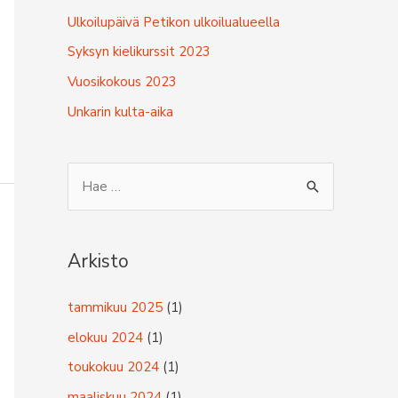
Ulkoilupäivä Petikon ulkoilualueella
Syksyn kielikurssit 2023
Vuosikokous 2023
Unkarin kulta-aika
S
e
a
r
Arkisto
c
tammikuu 2025
(1)
h
f
elokuu 2024
(1)
o
toukokuu 2024
(1)
r
maaliskuu 2024
(1)