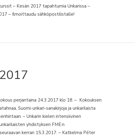
 kurssit – Kesän 2017 tapahtumia Unkarissa –
017 – Ilmoittaudu sähköpostilistalle!
/2017
okous perjantaina 24.3.2017 klo 18. – Kokouksen
atahnaa, Suomi-unkari-sanakirjoja ja unkarilaista
senhintaan. – Unkarin kielen intensiivinen
 unkarilaisten yhdistyksen FME:n
 seuraavan kerran 15.3.2017. – Katkelma Péter