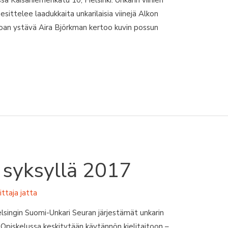
ssa Kaisaniemenkatu 10, Helsinki. Unkarin viinien
esittelee laadukkaita unkarilaisia viinejä Alkon
 ruoan ystävä Aira Björkman kertoo kuvin possun
t syksyllä 2017
oittaja
jatta
gin Suomi-Unkari Seuran järjestämät unkarin
. Opiskelussa keskitytään käytännön kielitaitoon –