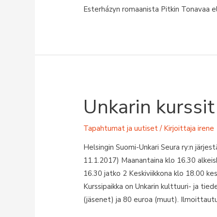
Esterházyn romaanista Pitkin Tonavaa el
Unkarin kurssi
Tapahtumat ja uutiset
/ Kirjoittaja
irene
Helsingin Suomi-Unkari Seura ry:n järjestä
11.1.2017) Maanantaina klo 16.30 alkeisk
16.30 jatko 2 Keskiviikkona klo 18.00 kes
Kurssipaikka on Unkarin kulttuuri- ja ti
(jäsenet) ja 80 euroa (muut). Ilmoittaut