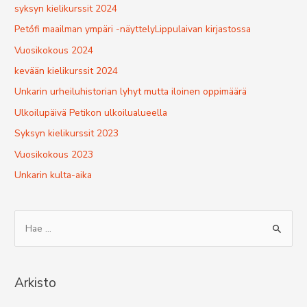
syksyn kielikurssit 2024
Petőfi maailman ympäri -näyttelyLippulaivan kirjastossa
Vuosikokous 2024
kevään kielikurssit 2024
Unkarin urheiluhistorian lyhyt mutta iloinen oppimäärä
Ulkoilupäivä Petikon ulkoilualueella
Syksyn kielikurssit 2023
Vuosikokous 2023
Unkarin kulta-aika
S
e
a
r
Arkisto
c