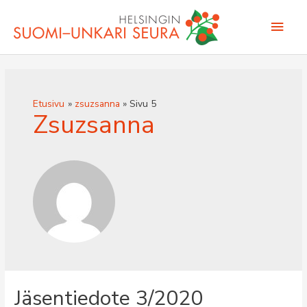
Siirry
Pääv
sisältöön
Etusivu
zsuzsanna
Sivu 5
Zsuzsanna
Jäsentiedote 3/2020