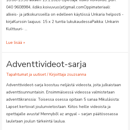
040 9608984, ildiko.koivuvuo(at)gmail.comOppimateriaali:
alkeis- ja jatkokursseilla on edelleen käytössä Unkaria helposti -
kirjaKurssin laajuus: 15 x 2 tuntia lukukaudessaPaikka: Unkarin
Kulttuuri- …
Kevään
Lue lisää »
2021
kielikurssit
Adventtivideot-sarja
Tapahtumat ja uutiset
/ Kirjoittaja
zsuzsanna
Adventtivideot-sarja koostuu neljästä videosta, joita julkaistaan
adventtisunnuntaisin. Ensimmäisessä videossa valmistetaan
adventtikranssia: Toisessa osessa opitaan 5 sanaa Mikulásista:
Lapset kertovat joulunvietostaan. Kiitos heille videoista ja
opettajalle avusta! Mennyből az angyal – sarjan päätösosassa
lauletaan joulun tärkeintä laulua.