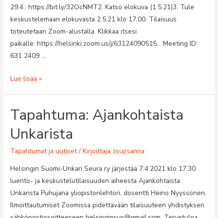
29.4.: https://bit.ly/32OcNMT2. Katso elokuva (1.5.21)3. Tule
keskustelemaan elokuvasta 2.5.21 klo 17.00. Tilaisuus
toteutetaan Zoom-alustalla. Klikkaa itsesi
paikalle: https://helsinki.zoom.us/j/63124090515… Meeting ID:
631 2409 …
Tapahtuma:
Lue lisää »
oloHUone
kulttuuripiiri
Tapahtuma: Ajankohtaista
Unkarista
Tapahtumat ja uutiset
/ Kirjoittaja
zsuzsanna
Helsingin Suomi-Unkari Seura ry järjestää 7.4.2021 klo 17.30
luento- ja keskustelutilaisuuden aiheesta Ajankohtaista
Unkarista Puhujana yliopistonlehtori, dosentti Heino Nyyssönen.
Ilmoittautumiset Zoomissa pidettävään tilaisuuteen yhdistyksen
sähköpostiosoitteeseen helsinginsus@gmail.com. Tervetuloa