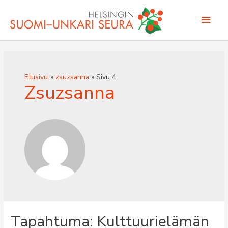
Siirry
Pääv
sisältöön
Etusivu
zsuzsanna
Sivu 4
Zsuzsanna
Tapahtuma: Kulttuurielämän