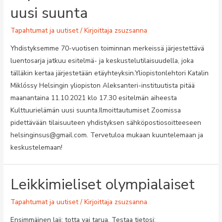
uusi suunta
Tapahtumat ja uutiset
/ Kirjoittaja
zsuzsanna
Yhdistyksemme 70-vuotisen toiminnan merkeissä järjestettävä
luentosarja jatkuu esitelmä- ja keskustelutilaisuudella, joka
tälläkin kertaa järjestetään etäyhteyksin.Yliopistonlehtori Katalin
Miklóssy Helsingin yliopiston Aleksanteri-instituutista pitää
maanantaina 11.10.2021 klo 17.30 esitelmän aiheesta
Kulttuurielämän uusi suunta.Ilmoittautumiset Zoomissa
pidettävään tilaisuuteen yhdistyksen sähköpostiosoitteeseen
helsinginsus@gmail.com. Tervetuloa mukaan kuuntelemaan ja
keskustelemaan!
Leikkimieliset olympialaiset
Tapahtumat ja uutiset
/ Kirjoittaja
zsuzsanna
Ensimmäinen laji: totta vai tarua. Testaa tietosi: