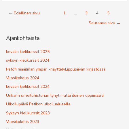
Artikkelien
←
Edellinen sivu
1
…
3
4
5
selaus
Seuraava sivu
→
Ajankohtaista
kevään kielikurssit 2025
syksyn kielikurssit 2024
Petőfi maailman ympäri -näyttelyLippulaivan kirjastossa
Vuosikokous 2024
kevään kielikurssit 2024
Unkarin urheiluhistorian lyhyt mutta iloinen oppimäärä
Ulkoilupäivä Petikon ulkoilualueella
Syksyn kielikurssit 2023
Vuosikokous 2023