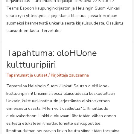
Kirjavinkkaus – unkarilaiset kirjailijat Torstaina 27.5. klo 17
Teams Espoon kaupunginkirjaston ja Helsingin Suomi-Unkari
seura ry:n yhteistyössä järjestämä tilaisuus, jossa kerrotaan
suomeksi käännetystä unkarilaisesta kirjallisuudesta. Osallistu
tilaisuuteen tästä. Tervetuloa!
Tapahtuma: oloHUone
kulttuuripiiri
Tapahtumat ja uutiset
/ Kirjoittaja
zsuzsanna
Tervetuloa Helsingin Suomi-Unkari Seuran oloHUone-
kulttuuripiiriin! Ensimmäisessä tilaisuudessa keskustellaan
Unkarin kulttuuri-instituutin järjestämän elokuvakerhon
viimeisestä osasta. Miten voit osallistua? 1. Ilmoittaudu
elokuvakerhoon: Linkki elokuvaan lähetetään vähän ennen
esitystä etukäteen ilmoittautuneille sähköpostitse.
Ilmoittauduthan seuraavan linkin kautta viimeistään torstaina