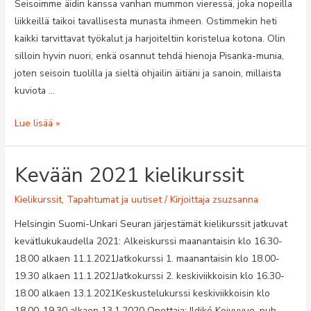
Seisoimme äidin kanssa vanhan mummon vieressä, joka nopeilla
liikkeillä taikoi tavallisesta munasta ihmeen. Ostimmekin heti
kaikki tarvittavat työkalut ja harjoiteltiin koristelua kotona. Olin
silloin hyvin nuori, enkä osannut tehdä hienoja Pisanka-munia,
joten seisoin tuolilla ja sieltä ohjailin äitiäni ja sanoin, millaista
kuviota …
Haastattelu:
Lue lisää »
Fekete
Ildikó
Kevään 2021 kielikurssit
kertoo
pääsiäismunista
Kielikurssit
,
Tapahtumat ja uutiset
/ Kirjoittaja
zsuzsanna
Helsingin Suomi-Unkari Seuran järjestämät kielikurssit jatkuvat
kevätlukukaudella 2021: Alkeiskurssi maanantaisin klo 16.30-
18.00 alkaen 11.1.2021Jatkokurssi 1. maanantaisin klo 18.00-
19.30 alkaen 11.1.2021Jatkokurssi 2. keskiviikkoisin klo 16.30-
18.00 alkaen 13.1.2021Keskustelukurssi keskiviikkoisin klo
18.00-19.30 alkaen 13.1.2020 Opettaja: Ildikó Koivuvuo, puh.