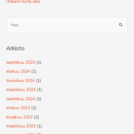
Unkarin kulta-aika
S
e
a
r
Arkisto
c
h
tammikuu 2025
(1)
f
elokuu 2024
(1)
o
toukokuu 2024
(1)
r
maaliskuu 2024
(1)
:
tammikuu 2024
(1)
elokuu 2023
(1)
kesäkuu 2023
(2)
maaliskuu 2023
(1)