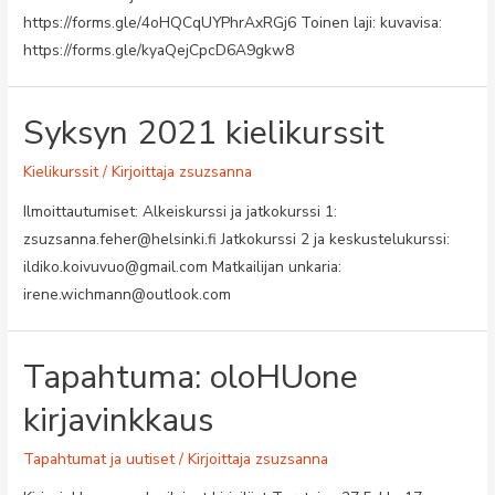
https://forms.gle/4oHQCqUYPhrAxRGj6 Toinen laji: kuvavisa:
https://forms.gle/kyaQejCpcD6A9gkw8
Syksyn 2021 kielikurssit
Kielikurssit
/ Kirjoittaja
zsuzsanna
Ilmoittautumiset: Alkeiskurssi ja jatkokurssi 1:
zsuzsanna.feher@helsinki.fi Jatkokurssi 2 ja keskustelukurssi:
ildiko.koivuvuo@gmail.com Matkailijan unkaria:
irene.wichmann@outlook.com
Tapahtuma: oloHUone
kirjavinkkaus
Tapahtumat ja uutiset
/ Kirjoittaja
zsuzsanna