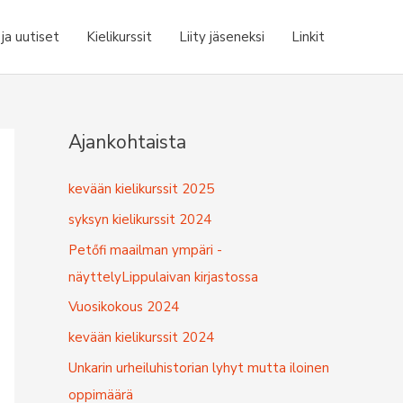
a uutiset
Kielikurssit
Liity jäseneksi
Linkit
Ajankohtaista
kevään kielikurssit 2025
syksyn kielikurssit 2024
Petőfi maailman ympäri -
näyttelyLippulaivan kirjastossa
Vuosikokous 2024
kevään kielikurssit 2024
Unkarin urheiluhistorian lyhyt mutta iloinen
oppimäärä