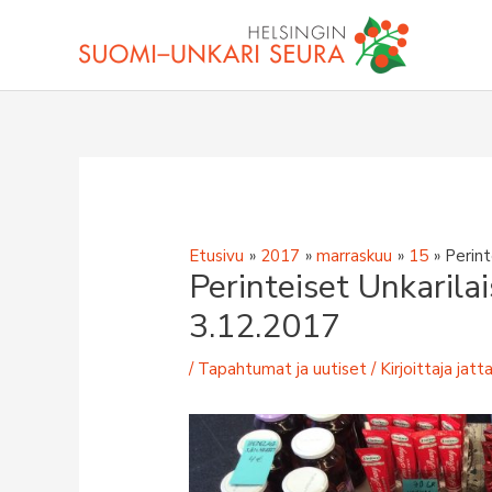
Siirry
sisältöön
Etusivu
2017
marraskuu
15
Perint
Perinteiset Unkarila
3.12.2017
/
Tapahtumat ja uutiset
/ Kirjoittaja
jatt