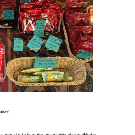
äiset
, mausteita ja muita unkarilaisia elintarvikkeita,