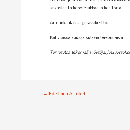
unkarilaista kosmetiikkaa ja käsitöitä.
Aitounkarilaista gulassikeittoa.
Kahvilassa suussa sulavia leivonnaisia.
Tervetuloa tekemään löytöjä, jouluostoksi
Artikkelien
←
Edellinen Artikkeli
selaus