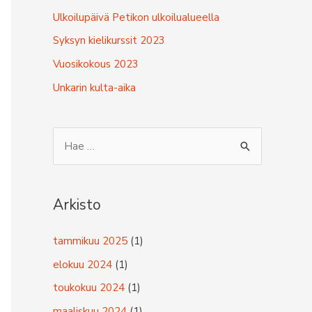
Ulkoilupäivä Petikon ulkoilualueella
Syksyn kielikurssit 2023
Vuosikokous 2023
Unkarin kulta-aika
S
e
a
r
Arkisto
c
tammikuu 2025
(1)
h
f
elokuu 2024
(1)
o
toukokuu 2024
(1)
r
maaliskuu 2024
(1)