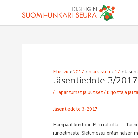
Siirry
sisältöön
Etusivu
2017
marraskuu
17
Jäsen
Jäsentiedote 3/2017
/
Tapahtumat ja uutiset
/ Kirjoittaja
jatt
Jäsentiedote 3-2017
Hampaat kuntoon EU:n rahoilla – Tunne
runoelmasta ’Sielumessu erään naisen mu