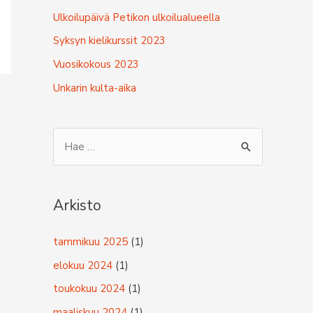
Ulkoilupäivä Petikon ulkoilualueella
Syksyn kielikurssit 2023
Vuosikokous 2023
Unkarin kulta-aika
S
e
a
r
Arkisto
c
tammikuu 2025
(1)
h
f
elokuu 2024
(1)
o
toukokuu 2024
(1)
r
maaliskuu 2024
(1)