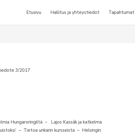
Etusivu
Hallitus ja yhteystiedot
Tapahtumat j
tiedote 3/2017
a
lmia Hungaroringiltä – Lajos Kassák ja katkelma
istoksi’ – Tietoa unkarin kursseista – Helsingin