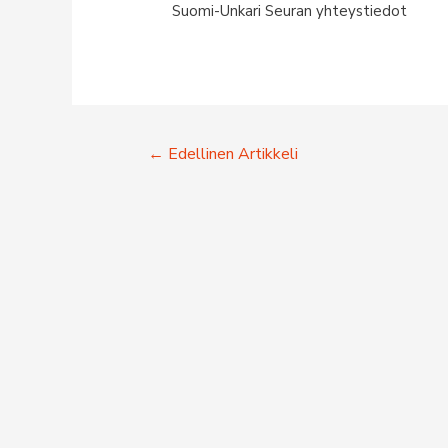
Suomi-Unkari Seuran yhteystiedot
Artikkelien
←
Edellinen Artikkeli
selaus