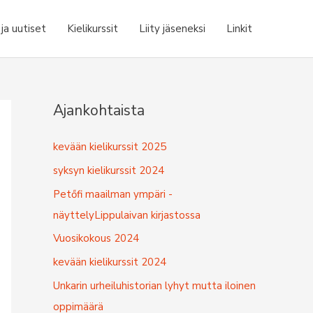
a uutiset
Kielikurssit
Liity jäseneksi
Linkit
Ajankohtaista
kevään kielikurssit 2025
syksyn kielikurssit 2024
Petőfi maailman ympäri -
näyttelyLippulaivan kirjastossa
Vuosikokous 2024
kevään kielikurssit 2024
Unkarin urheiluhistorian lyhyt mutta iloinen
oppimäärä