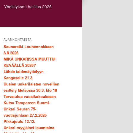
Yhdistyksen hallitus 2026
AJANKOHTAISTA
Saunaretki Louhennokkaan
8.8.2026
MIKÄ UNKARISSA MUUTTUI
KEVÄÄLLÄ 2026?
Lähde taidenäyttelyyn
Kangasalle 21.3.
Uusien unkarilaisten novellien
esittely Metsossa 30.3. klo 18
Tervetuloa vuosikokoukseen
Kutsu Tampereen Suomi-
Unkari Seuran 75-
vuotisjuhlaan 27.2.2026
Pikkujoulu 12.12.
Unkari-myyjäiset lauantaina