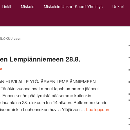
Linkit
Miskolc
Miskolcin Unkari-Suomi Yhdistys
Unkari
ELOKUU 2021
ven Lempiänniemeen 28.8.
o
N HUVILALLE YLÖJÄRVEN LEMPIÄNNIEMEEN
änäkin vuonna ovat monet tapahtumamme jääneet
ia. Ennen kesän päättymistä pääsemme kuitenkin
e lauantaina 28. elokuuta klo 14 alkaen. Retkemme kohde
aisemminkin Louhennokan huvila Ylöjärven …
Lue loppuun