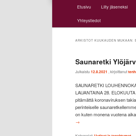
Päävalikko
Etusivu
Liity jäseneksi
Siirry
Siirry
Yhteystiedot
sisältöön
toissijaiseen
sisältöön
ARKISTOT KUUKAUDEN MUKAAN:
Saunaretki Ylöjär
Julkaistu
12.8.2021
, kirjoittanut
tenh
SAUNARETKI LOUHENNOKA
LAUANTAINA 28. ELOKUUTA T
pitämättä koronaviruksen tak
perinteiselle saunaretkellemm
on kuten monena vuotena aik
→
Kategoriat:
Uutiset ja tapahtumat