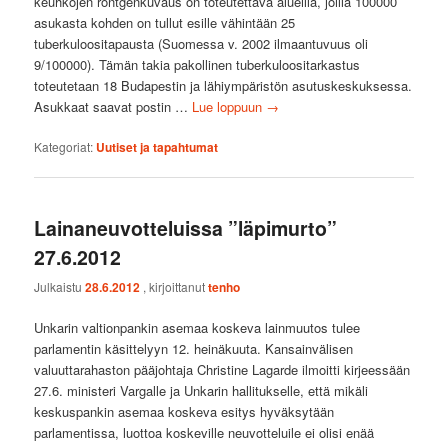
keuhkojen röntgenkuvaus on toteutettava alueilla, joilla 100000
asukasta kohden on tullut esille vähintään 25
tuberkuloositapausta (Suomessa v. 2002 ilmaantuvuus oli
9/100000). Tämän takia pakollinen tuberkuloositarkastus
toteutetaan 18 Budapestin ja lähiympäristön asutuskeskuksessa.
Asukkaat saavat postin …
Lue loppuun
→
Kategoriat:
Uutiset ja tapahtumat
Lainaneuvotteluissa ”läpimurto”
27.6.2012
Julkaistu
28.6.2012
, kirjoittanut
tenho
Unkarin valtionpankin asemaa koskeva lainmuutos tulee
parlamentin käsittelyyn 12. heinäkuuta. Kansainvälisen
valuuttarahaston pääjohtaja Christine Lagarde ilmoitti kirjeessään
27.6. ministeri Vargalle ja Unkarin hallitukselle, että mikäli
keskuspankin asemaa koskeva esitys hyväksytään
parlamentissa, luottoa koskeville neuvotteluile ei olisi enää