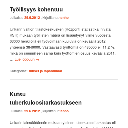
Työllisyys kohentuu
Julkaistu
29.6.2012
, kirjoittanut
tenho
Unkarin valtion tilastokeskusken (Központi statisztikai hivatal,
KSH) mukaan työllisten määrä on lisääntynyt viime vuodesta
63000 henkilöllä eli työvoimaan kuuluvia on keväällä 2012
yhteensä 3849000. Vastaavasti työttömiä on 485000 eli 11,2 %,
mikä on suunnilleen sama kuin työttömien osuus keväällä 2011.
…
Lue loppuun
→
Kategoriat:
Uutiset ja tapahtumat
Kutsu
tuberkuloositarkastukseen
Julkaistu
29.6.2012
, kirjoittanut
tenho
Unkarin lainsäädännön mukaan yleinen tuberkuloositarkastus eli