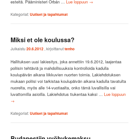
esteitä. Pääministeri Orbán …
Lue loppuun
→
Kategoriat:
Uutiset ja tapahtumat
Miksi et ole koulussa?
Julkaistu
20.6.2012
, kirjoittanut
tenho
Hallituksen uusi lakiesitys, joka annettiin 19.6.2012, laajentaa
poliisin tehtäviä ja mahdollisuuksia kontrolloida kadulla
koulupäivän aikana liikkuvien nuorten toimia. Lakiehdotuksen
mukaan poliisi voi tarkistaa koulupäivän aikana kadulla tavatulta
nuorelta, myös alle 14-vuotiaalta, onko tämä luvallisilla vai
luvattomilla asioilla. Lakiehdotus tiukentaa kaksi …
Lue loppuun
→
Kategoriat:
Uutiset ja tapahtumat
Budapestiin vyöhykemaksu