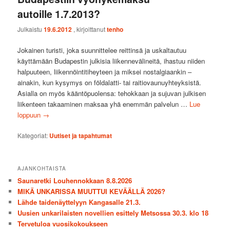
autoille 1.7.2013?
Julkaistu
19.6.2012
, kirjoittanut
tenho
Jokainen turisti, joka suunnittelee reittinsä ja uskaltautuu
käyttämään Budapestin julkisia liikennevälineitä, ihastuu niiden
halpuuteen, liikennöintitiheyteen ja miksei nostalgiaankin –
ainakin, kun kysymys on földalatti- tai raitiovaunuyhteyksistä.
Asialla on myös kääntöpuolensa: tehokkaan ja sujuvan julkisen
liikenteen takaaminen maksaa yhä enemmän palvelun …
Lue
loppuun
→
Kategoriat:
Uutiset ja tapahtumat
AJANKOHTAISTA
Saunaretki Louhennokkaan 8.8.2026
MIKÄ UNKARISSA MUUTTUI KEVÄÄLLÄ 2026?
Lähde taidenäyttelyyn Kangasalle 21.3.
Uusien unkarilaisten novellien esittely Metsossa 30.3. klo 18
Tervetuloa vuosikokoukseen