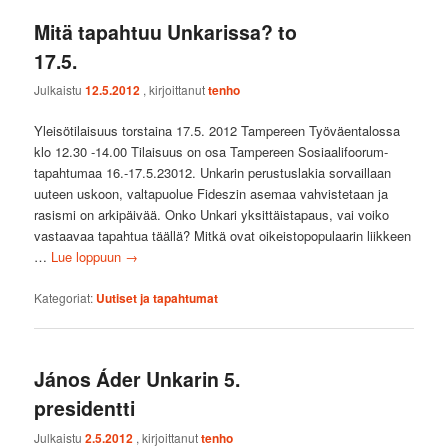
Mitä tapahtuu Unkarissa? to
17.5.
Julkaistu
12.5.2012
, kirjoittanut
tenho
Yleisötilaisuus torstaina 17.5. 2012 Tampereen Työväentalossa
klo 12.30 -14.00 Tilaisuus on osa Tampereen Sosiaalifoorum-
tapahtumaa 16.-17.5.23012. Unkarin perustuslakia sorvaillaan
uuteen uskoon, valtapuolue Fideszin asemaa vahvistetaan ja
rasismi on arkipäivää. Onko Unkari yksittäistapaus, vai voiko
vastaavaa tapahtua täällä? Mitkä ovat oikeistopopulaarin liikkeen
…
Lue loppuun
→
Kategoriat:
Uutiset ja tapahtumat
János Áder Unkarin 5.
presidentti
Julkaistu
2.5.2012
, kirjoittanut
tenho