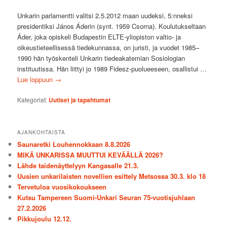
Unkarin parlamentti valitsi 2.5.2012 maan uudeksi, 5:nneksi
presidentiksi János Áderin (synt. 1959 Csorna). Koulutukseltaan
Áder, joka opiskeli Budapestin ELTE-yliopiston valtio- ja
oikeustieteellisessä tiedekunnassa, on juristi, ja vuodet 1985–
1990 hän työskenteli Unkarin tiedeakatemian Sosiologian
instituutissa. Hän liittyi jo 1989 Fidesz-puolueeseen, osallistui …
Lue loppuun
→
Kategoriat:
Uutiset ja tapahtumat
AJANKOHTAISTA
Saunaretki Louhennokkaan 8.8.2026
MIKÄ UNKARISSA MUUTTUI KEVÄÄLLÄ 2026?
Lähde taidenäyttelyyn Kangasalle 21.3.
Uusien unkarilaisten novellien esittely Metsossa 30.3. klo 18
Tervetuloa vuosikokoukseen
Kutsu Tampereen Suomi-Unkari Seuran 75-vuotisjuhlaan
27.2.2026
Pikkujoulu 12.12.