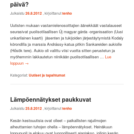
päivä?
Julkaistu
26.8.2012
, kirjoittanut
tenho
Uutisten mukaan vastamielenosoittajien äänekkäät vastalauseet
seurasivat puolisotilaallisen Új magyar gárda -organisaation (Uusi
unkarilainen kaarti) jäsenten ja tukijoiden järjestäytymistä Kodaly
körondilla ja marssia Andrássy-katua pitkin Sankareiden aukiolle
(Hősök tere). Aukio oli valittu viisi vuotta sitten perustetun ja
myöhemmin lakkautetun niinikään puolisotilaallisen …
Lue
loppuun
→
Kategoriat:
Uutiset ja tapahtumat
Lämpöennätykset paukkuvat
Julkaistu
25.8.2012
, kirjoittanut
tenho
Kesän kestouutisia ovat olleet – paikallisten rajuilmojen
aiheuttamien tuhojen ohella – lämpöennätykset. Heinäkuun
loppupuoli ja elokuu ovat luonnollisesti ajanjakso, jolloin kesän