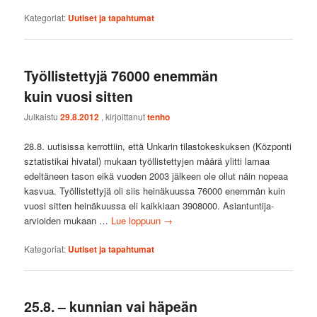
Kategoriat:
Uutiset ja tapahtumat
Työllistettyjä 76000 enemmän
kuin vuosi sitten
Julkaistu
29.8.2012
, kirjoittanut
tenho
28.8. uutisissa kerrottiin, että Unkarin tilastokeskuksen (Központi
sztatistikai hivatal) mukaan työllistettyjen määrä ylitti lamaa
edeltäneen tason eikä vuoden 2003 jälkeen ole ollut näin nopeaa
kasvua. Työllistettyjä oli siis heinäkuussa 76000 enemmän kuin
vuosi sitten heinäkuussa eli kaikkiaan 3908000. Asiantuntija-
arvioiden mukaan …
Lue loppuun
→
Kategoriat:
Uutiset ja tapahtumat
25.8. – kunnian vai häpeän