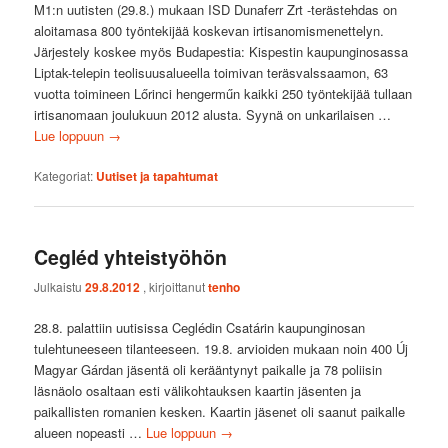
M1:n uutisten (29.8.) mukaan ISD Dunaferr Zrt -terästehdas on
aloitamasa 800 työntekijää koskevan irtisanomismenettelyn.
Järjestely koskee myös Budapestia: Kispestin kaupunginosassa
Liptak-telepin teolisuusalueella toimivan teräsvalssaamon, 63
vuotta toimineen Lőrinci hengerműn kaikki 250 työntekijää tullaan
irtisanomaan joulukuun 2012 alusta. Syynä on unkarilaisen …
Lue loppuun
→
Kategoriat:
Uutiset ja tapahtumat
Cegléd yhteistyöhön
Julkaistu
29.8.2012
, kirjoittanut
tenho
28.8. palattiin uutisissa Ceglédin Csatárin kaupunginosan
tulehtuneeseen tilanteeseen. 19.8. arvioiden mukaan noin 400 Új
Magyar Gárdan jäsentä oli kerääntynyt paikalle ja 78 poliisin
läsnäolo osaltaan esti välikohtauksen kaartin jäsenten ja
paikallisten romanien kesken. Kaartin jäsenet oli saanut paikalle
alueen nopeasti …
Lue loppuun
→