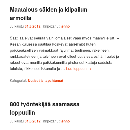
Maatalous säiden ja kilpailun
armoilla
Julkaistu
31.8.2012
, kirjoittanut
tenho
Säätilaa eivät seuraa vain lomalaiset vaan myös maanviljelijät. –
Kesän kuluessa säätilaa koskevat ääri-ilmiöt kuten
poikkeuksellisen voimakkaat rajuilmat tuulineen, rakeineen,
rankkasateineen ja tulvineen ovat olleet uutisissa esillä. Tuulet ja
rakeet ovat monilla paikkakunnilla pirstoneet kattoja sadoista
taloista, rikkoneet ikkunoita ja …
Lue loppuun
→
Kategoriat:
Uutiset ja tapahtumat
800 työntekijää saamassa
lopputilin
Julkaistu
31.8.2012
, kirjoittanut
tenho