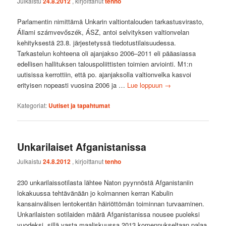
Julkaistu
24.8.2012
, kirjoittanut
tenho
Parlamentin nimittämä Unkarin valtiontalouden tarkastusvirasto,
Állami számvevőszék, ÁSZ, antoi selvityksen valtionvelan
kehityksestä 23.8. järjestetyssä tiedotustilaisuudessa.
Tarkastelun kohteena oli ajanjakso 2006–2011 eli pääasiassa
edellisen hallituksen talouspoliittisten toimien arviointi. M1:n
uutisissa kerrottiin, että po. ajanjaksolla valtionvelka kasvoi
erityisen nopeasti vuosina 2006 ja …
Lue loppuun
→
Kategoriat:
Uutiset ja tapahtumat
Unkarilaiset Afganistanissa
Julkaistu
24.8.2012
, kirjoittanut
tenho
230 unkarilaissotilasta lähtee Naton pyynnöstä Afganistaniin
lokakuussa tehtävänään jo kolmannen kerran Kabulin
kansainvälisen lentokentän häiriöttömän toiminnan turvaaminen.
Unkarilaisten sotilaiden määrä Afganistanissa nousee puoleksi
vuodeksi, sillä vasta maaliskuussa 2013 komennukseltaan palaa