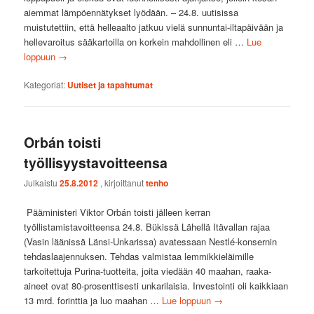
aiemmat lämpöennätykset lyödään. – 24.8. uutisissa
muistutettiin, että helleaalto jatkuu vielä sunnuntai-iltapäivään ja
hellevaroitus sääkartoilla on korkein mahdollinen eli …
Lue
loppuun
→
Kategoriat:
Uutiset ja tapahtumat
Orbán toisti
työllisyystavoitteensa
Julkaistu
25.8.2012
, kirjoittanut
tenho
Pääministeri Viktor Orbán toisti jälleen kerran
työllistamistavoitteensa 24.8. Bükissä Lähellä Itävallan rajaa
(Vasin läänissä Länsi-Unkarissa) avatessaan Nestlé-konsernin
tehdaslaajennuksen. Tehdas valmistaa lemmikkieläimille
tarkoitettuja Purina-tuotteita, joita viedään 40 maahan, raaka-
aineet ovat 80-prosenttisesti unkarilaisia. Investointi oli kaikkiaan
13 mrd. forinttia ja luo maahan …
Lue loppuun
→