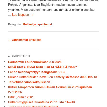
Pohjois-Afganistanissa Baghlanin maakunnassa toiminut
yksikkö. M1:n uutisten mukaan ensimmäiset unkarilaissotilaat
…
Lue loppuun
→
Kategoriat:
Uutiset ja tapahtumat
Artikkelien
←
Vanhemmat artikkelit
selaus
AJANKOHTAISTA
Saunaretki Louhennokkaan 8.8.2026
MIKÄ UNKARISSA MUUTTUI KEVÄÄLLÄ 2026?
Lähde taidenäyttelyyn Kangasalle 21.3.
Uusien unkarilaisten novellien esittely Metsossa 30.3. klo 18
Tervetuloa vuosikokoukseen
Kutsu Tampereen Suomi-Unkari Seuran 75-vuotisjuhlaan
27.2.2026
Pikkujoulu 12.12.
Unkari-myyjäiset lauantaina 29.11. klo 11—13
Tule leipomaan Unkarin herkkuja!