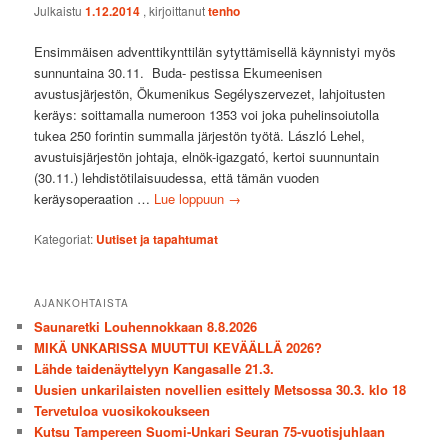
Julkaistu
1.12.2014
, kirjoittanut
tenho
Ensimmäisen adventtikynttilän sytyttämisellä käynnistyi myös
sunnuntaina 30.11. Buda- pestissa Ekumeenisen
avustusjärjestön, Ökumenikus Segélyszervezet, lahjoitusten
keräys: soittamalla numeroon 1353 voi joka puhelinsoiutolla
tukea 250 forintin summalla järjestön työtä. László Lehel,
avustuisjärjestön johtaja, elnök-igazgató, kertoi suunnuntain
(30.11.) lehdistötilaisuudessa, että tämän vuoden
keräysoperaation …
Lue loppuun
→
Kategoriat:
Uutiset ja tapahtumat
AJANKOHTAISTA
Saunaretki Louhennokkaan 8.8.2026
MIKÄ UNKARISSA MUUTTUI KEVÄÄLLÄ 2026?
Lähde taidenäyttelyyn Kangasalle 21.3.
Uusien unkarilaisten novellien esittely Metsossa 30.3. klo 18
Tervetuloa vuosikokoukseen
Kutsu Tampereen Suomi-Unkari Seuran 75-vuotisjuhlaan