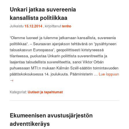
Unkari jatkaa suvereenia
kansallista politiikkaa
Julkaistu
15.12.2014
, kirjoittanut
tenho
”Olemme luoneet ja tulemme jatkamaan kansallista, suvereenia
politiikkaa”. – Seuraavan ajanjakson tehtävänä on ”pysähtyneen
talouskasvun Euroopassa”, geopoliittisesti kiristyneessä
tilanteessa, puolustaa Unkarin poliittista suverenitreettia ja
laajentaa taloudellista suvereliteettia, sanoi Viktor Orbán
puhuessaan MTI:n mukaan Kálmán Széll-säätiön toimintavuoden
päätöskokouksessa 14. joulukuuta. Pääministerin …
Lue loppuun
→
Kategoriat:
Uutiset ja tapahtumat
Ekumeenisen avustusjärjestön
adventtikeräys