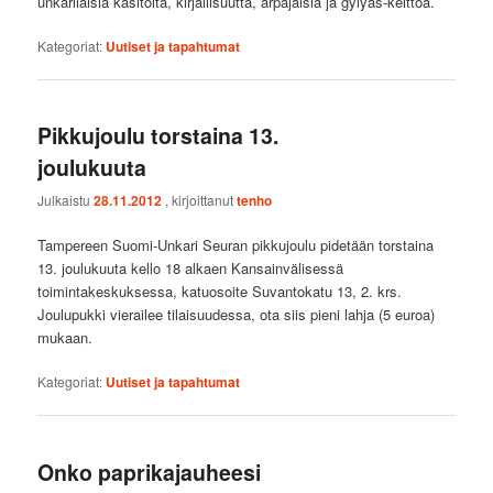
unkarilaisia käsitöitä, kirjallisuutta, arpajaisia ja gylyás-keittoa.
Kategoriat:
Uutiset ja tapahtumat
Pikkujoulu torstaina 13.
joulukuuta
Julkaistu
28.11.2012
, kirjoittanut
tenho
Tampereen Suomi-Unkari Seuran pikkujoulu pidetään torstaina
13. joulukuuta kello 18 alkaen Kansainvälisessä
toimintakeskuksessa, katuosoite Suvantokatu 13, 2. krs.
Joulupukki vierailee tilaisuudessa, ota siis pieni lahja (5 euroa)
mukaan.
Kategoriat:
Uutiset ja tapahtumat
Onko paprikajauheesi