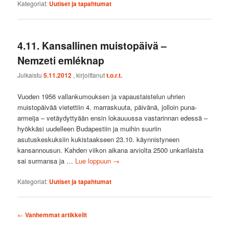
Kategoriat:
Uutiset ja tapahtumat
4.11. Kansallinen muistopäivä –
Nemzeti emléknap
Julkaistu
5.11.2012
, kirjoittanut
t.o.r.t.
Vuoden 1956 vallankumouksen ja vapaustaistelun uhrien
muistopäivää vietettiin 4. marraskuuta, päivänä, jolloin puna-
armeija – vetäydyttyään ensin lokauuussa vastarinnan edessä –
hyökkäsi uudelleen Budapestiin ja muihin suuriin
asutuskeskuksiin kukistaakseen 23.10. käynnistyneen
kansannousun. Kahden viikon aikana arviolta 2500 unkarilaista
sai surmansa ja …
Lue loppuun
→
Kategoriat:
Uutiset ja tapahtumat
Artikkelien
←
Vanhemmat artikkelit
selaus