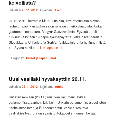
kelvollista?
Julkaistu
28.11.2012
, kirjoittanut
t.o.r.t.
27.11. 2012 kerrottiin M1:n uutisissa, että myynnissä olevan
jauhetun paprikan joukossa on runsaasti heikkolaatuista. Unkarin
gastronominen seura, Magyar Gasztronómiai Egyesület, oli
tutkinut kaikkiaan 19 paprikajauhenäytettä, jotka olivat peräisin
Slovakiasta, Unkarista ja Serbian Vajdaságista, ja hylännyt niistä
12. Syynä ei ollut …
Lue loppuun
→
Kategoriat:
Uutiset ja tapahtumat
Uusi vaalilaki hyväksyttiin 26.11.
Julkaistu
28.11.2012
, kirjoittanut
tenho
Uutisten mukaan (26.11.) uusi vaalilaki meni lävitse
parlamentissa vanhoin kritiikein. Unkarin parlamentin, alueellisten
itsehallintoelinten ja EU-parlamentin -vaaleja koskeva
vaalilakiesitys, jota on syysistuntokaudella moneen kertaan