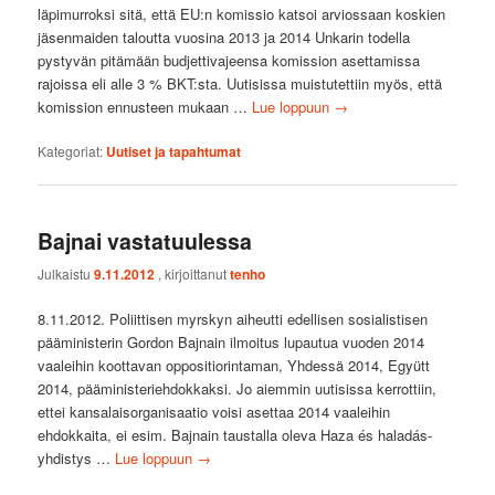
läpimurroksi sitä, että EU:n komissio katsoi arviossaan koskien
jäsenmaiden taloutta vuosina 2013 ja 2014 Unkarin todella
pystyvän pitämään budjettivajeensa komission asettamissa
rajoissa eli alle 3 % BKT:sta. Uutisissa muistutettiin myös, että
komission ennusteen mukaan …
Lue loppuun
→
Kategoriat:
Uutiset ja tapahtumat
Bajnai vastatuulessa
Julkaistu
9.11.2012
, kirjoittanut
tenho
8.11.2012. Poliittisen myrskyn aiheutti edellisen sosialistisen
pääministerin Gordon Bajnain ilmoitus lupautua vuoden 2014
vaaleihin koottavan oppositiorintaman, Yhdessä 2014, Együtt
2014, pääministeriehdokkaksi. Jo aiemmin uutisissa kerrottiin,
ettei kansalaisorganisaatio voisi asettaa 2014 vaaleihin
ehdokkaita, ei esim. Bajnain taustalla oleva Haza és haladás-
yhdistys …
Lue loppuun
→