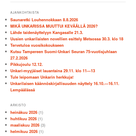
AJANKOHTAISTA
Saunaretki Louhennokkaan 8.8.2026
MIKÄ UNKARISSA MUUTTUI KEVÄÄLLÄ 2026?
Lähde taidenäyttelyyn Kangasalle 21.3.
Uusien unkarilaisten novellien esittely Metsossa 30.3. klo 18
Tervetuloa vuosikokoukseen
Kutsu Tampereen Suomi-Unkari Seuran 75-vuotisjuhlaan
27.2.2026
Pikkujoulu 12.12.
Unkari-myyjäiset lauantaina 29.11. klo 11—13
Tule leipomaan Unkarin herkkuja!
Unkarilaisen käännöskirjallisuuden näyttely 16.10.—16.11.
Lempäälässä
ARKISTO
heinäkuu 2026
(1)
huhtikuu 2026
(1)
maaliskuu 2026
(3)
helmikuu 2026
(1)