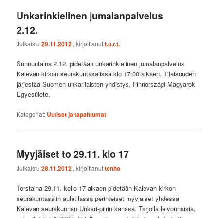
Unkarinkielinen jumalanpalvelus
2.12.
Julkaistu
29.11.2012
, kirjoittanut
t.o.r.t.
Sunnuntaina 2.12. pidetään unkarinkielinen jumalanpalvelus
Kalevan kirkon seurakuntasalissa klo 17:00 alkaen. Tilaisuuden
järjestää Suomen unkarilaisten yhdistys, Finnországi Magyarok
Egyesülete.
Kategoriat:
Uutiset ja tapahtumat
Myyjäiset to 29.11. klo 17
Julkaistu
28.11.2012
, kirjoittanut
tenho
Torstaina 29.11. kello 17 alkaen pidetään Kalevan kirkon
seurakuntasalin aulatilassa perinteiset myyjäiset yhdessä
Kalevan seurakunnan Unkari-piirin kanssa. Tarjolla leivonnaisia,