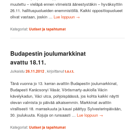
muutettu – vieläpä ennen viimeistä äänestystäkin – hyväksyttiin
26.11. hallituspuolueiden enemmistöllä. Kaikki oppositiopuolueet
olivat vastaan, joskin …
Lue loppuun
→
Kategoriat:
Uutiset ja tapahtumat
Budapestin joulumarkkinat
avattu 18.11.
Julkaistu
26.11.2012
, kirjoittanut
t.o.r.t.
Tänä vuonna jo 13. kerran avattiin Budapestin joulumarkkinat,
Budapesti Karácsonyi Vásár, Vörösmarty-aukiolla Vácin
kävelykadun, Váci utca, pohjoispäässä, jos kohta kaikki näytti
olevan valmista jo päivää aikaisemmin. Markkinat avattiin
virallisesti 18. marraskuuta ja kausi päättyy Sylvesterinpäivään,
30. joulukuuta. Kojuja on runsaasti …
Lue loppuun
→
Kategoriat:
Uutiset ja tapahtumat